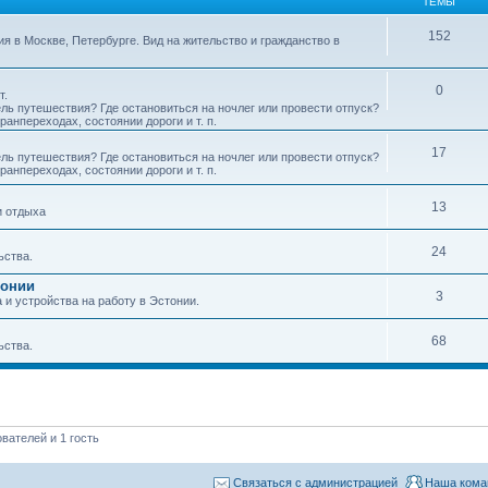
ТЕМЫ
152
ия в Москве, Петербурге. Вид на жительство и гражданство в
0
т.
ель путешествия? Где остановиться на ночлег или провести отпуск?
анпереходах, состоянии дороги и т. п.
17
ель путешествия? Где остановиться на ночлег или провести отпуск?
анпереходах, состоянии дороги и т. п.
13
и отдыха
24
ьства.
тонии
3
и устройства на работу в Эстонии.
68
ьства.
вателей и 1 гость
Связаться с администрацией
Наша кома