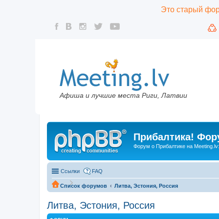
Это старый фору
Афиша и лучшие места Риги, Латвии
Прибалтика! Фору
Форум о Прибалтике на Meeting.lv
Ссылки
FAQ
Список форумов
Литва, Эстония, Россия
Литва, Эстония, Россия