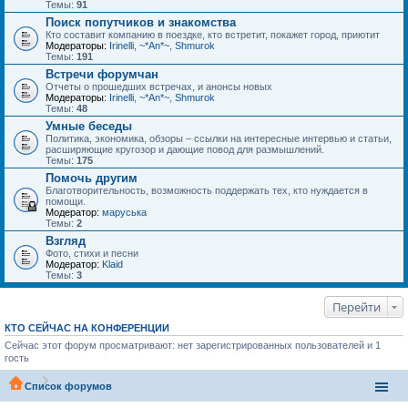
Темы:
91
Поиск попутчиков и знакомства
Кто составит компанию в поездке, кто встретит, покажет город, приютит
Модераторы:
Irinelli
,
~*An*~
,
Shmurok
Темы:
191
Встречи форумчан
Отчеты о прошедших встречах, и анонсы новых
Модераторы:
Irinelli
,
~*An*~
,
Shmurok
Темы:
48
Умные беседы
Политика, экономика, обзоры – ссылки на интересные интервью и статьи,
расширяющие кругозор и дающие повод для размышлений.
Темы:
175
Помочь другим
Благотворительность, возможность поддержать тех, кто нуждается в
помощи.
Модератор:
маруська
Темы:
2
Взгляд
Фото, стихи и песни
Модератор:
Klaid
Темы:
3
Перейти
КТО СЕЙЧАС НА КОНФЕРЕНЦИИ
Сейчас этот форум просматривают: нет зарегистрированных пользователей и 1
гость
Список форумов