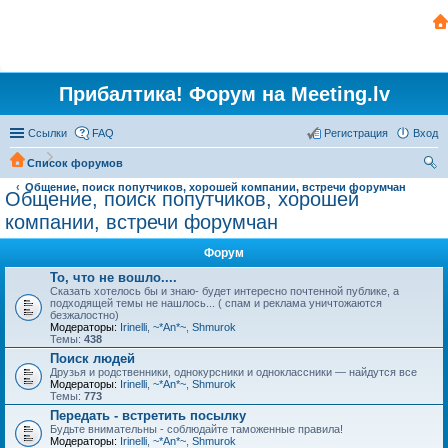
Прибалтика! Форум на Meeting.lv
Ссылки
FAQ
Регистрация
Вход
Список форумов
Общение, поиск попутчиков, хорошей компании, встречи форумчан
ои
Общение, поиск попутчиков, хорошей
ск
компании, встречи форумчан
Форум
То, что не вошло....
Сказать хотелось бы и знаю- будет интересно почтенной публике, а
подходящей темы не нашлось... ( спам и реклама уничтожаются
безжалостно)
Модераторы:
Irinelli
,
~*An*~
,
Shmurok
Темы:
438
Поиск людей
Друзья и родственники, однокурсники и одноклассники — найдутся все
Модераторы:
Irinelli
,
~*An*~
,
Shmurok
Темы:
773
Передать - встретить посылку
Будьте внимательны - соблюдайте таможенные правила!
Модераторы:
Irinelli
,
~*An*~
,
Shmurok