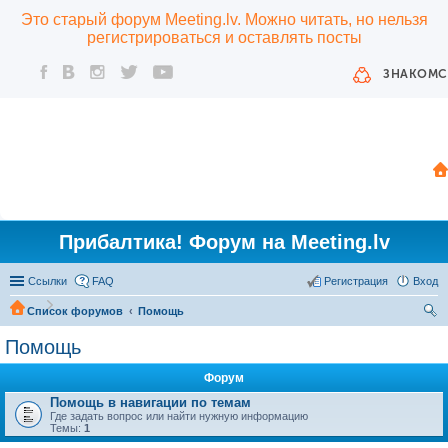
Это старый форум Meeting.lv. Можно читать, но нельзя
регистрироваться и оставлять посты
ЗНАКОМС
Прибалтика! Форум на Meeting.lv
Ссылки
FAQ
Регистрация
Вход
Список форумов
Помощь
ои
Помощь
ск
Форум
Помощь в навигации по темам
Где задать вопрос или найти нужную информацию
Темы:
1