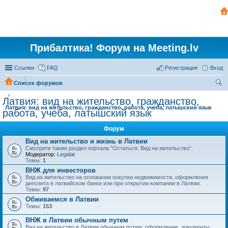
Прибалтика! Форум на Meeting.lv
Ссылки
FAQ
Регистрация
Вход
Список форумов
ои
Латвия: вид на жительство, гражданство,
Латвия: вид на жительство, гражданство, работа, учеба, латышский язык
ск
работа, учеба, латышский язык
Форум
Вид на жительство и жизнь в Латвии
Смотрите также раздел портала "Остаться. Вид на жительство".
Модератор:
Legalat
Темы:
1
ВНЖ для инвесторов
Вид на жительство на основании покупки недвижимости, оформления
депозита в латвийском банке или при открытии компании в Латвии.
Темы:
97
Обживаемся в Латвии
Темы:
153
ВНЖ в Латвии обычным путем
Вид на жительство в Латвии обычным путем: оформление, документы