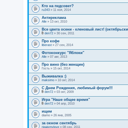
Кто на педсовет?
ru343
» 11 ноя, 2014
Антиреклама
Alle
» 13 окт, 2010
Все цвета осени - кленовый лист! (октябрьс
den72
» 30 сен, 2011
В
л
Про кофе
о
liberast
» 27 сен, 2014
ж
е
Фотоконкурс "Яблоки"
н
Alle
и
» 07 авг, 2013
я
Про вино (без женщин)
Гость
» 15 окт, 2014
Выживалка :)
maksimo
» 10 окт, 2014
С Днем Рождения, любимый форум!!!
den72
» 03 окт, 2009
В
л
Игра "Наше общее время"
о
den72
» 04 апр, 2010
ж
В
е
л
ищем
н
о
diamo
и
» 26 янв, 2005
ж
я
е
за окном сентябрь
н
rigaismylove
и
» 08 сен, 2011