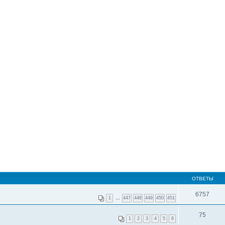
ОТВЕТЫ
6757
1
…
447
448
449
450
451
75
1
2
3
4
5
6