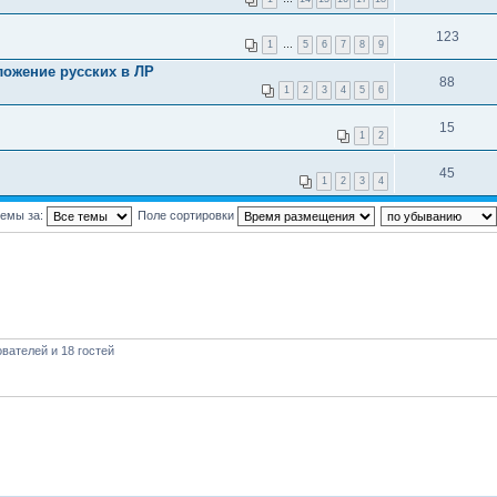
123
1
…
5
6
7
8
9
ожение русских в ЛР
88
1
2
3
4
5
6
15
1
2
45
1
2
3
4
темы за:
Поле сортировки
вателей и 18 гостей