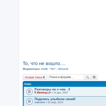
То, что не вошло....
Модераторы:
Irinelli
,
~*An*~
,
Shmurok
Новая тема
ТЕМЫ
Разговоры ни о чем - 2
Meeting.LV
» 14 дек, 2007
В
л
Поделись улыбкою своей!
о
maksimo
» 31 мар, 2014
ж