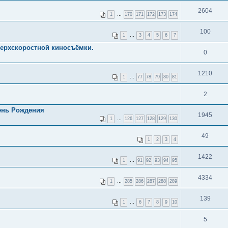
2604
1
…
170
171
172
173
174
100
1
…
3
4
5
6
7
ерхскоростной киносъёмки.
0
1210
1
…
77
78
79
80
81
2
День Рождения
1945
1
…
126
127
128
129
130
49
1
2
3
4
1422
1
…
91
92
93
94
95
4334
1
…
285
286
287
288
289
139
1
…
6
7
8
9
10
5