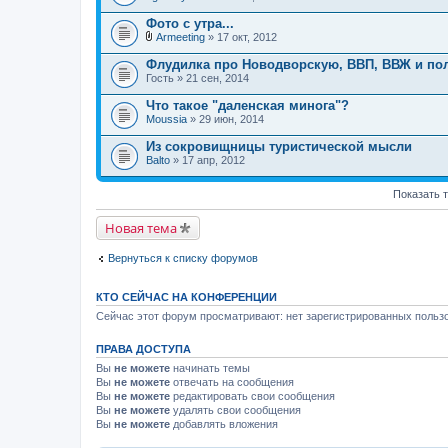
я
Фото с утра...
Armeeting
» 17 окт, 2012
В
л
Флудилка про Новодворскую, ВВП, ВВЖ и пол
о
Гость
» 21 сен, 2014
ж
е
Что такое "даленская минога"?
н
Moussia
и
» 29 июн, 2014
я
Из сокровищницы туристической мысли
Balto
» 17 апр, 2012
Показать 
Новая тема
Вернуться к списку форумов
КТО СЕЙЧАС НА КОНФЕРЕНЦИИ
Сейчас этот форум просматривают: нет зарегистрированных пользо
ПРАВА ДОСТУПА
Вы
не можете
начинать темы
Вы
не можете
отвечать на сообщения
Вы
не можете
редактировать свои сообщения
Вы
не можете
удалять свои сообщения
Вы
не можете
добавлять вложения