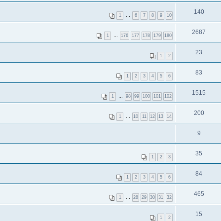
140
1
…
6
7
8
9
10
2687
1
…
176
177
178
179
180
23
1
2
83
1
2
3
4
5
6
1515
1
…
98
99
100
101
102
200
1
…
10
11
12
13
14
9
35
1
2
3
84
1
2
3
4
5
6
465
1
…
28
29
30
31
32
15
1
2