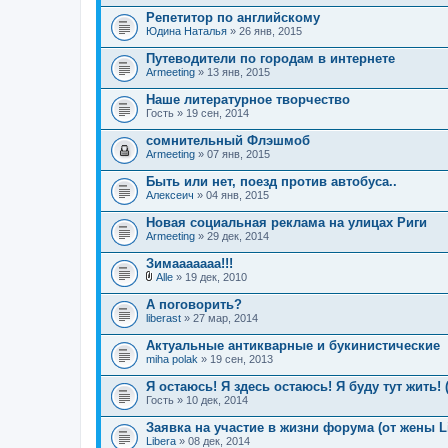
а
е
Репетитор по английскому
я
н
Юдина Наталья
т
и
» 26 янв, 2015
е
я
м
Путеводители по городам в интернете
а
Armeeting
» 13 янв, 2015
с
о
Наше литературное творчество
д
Гость
» 19 сен, 2014
е
р
сомнительный Флэшмоб
ж
и
Armeeting
» 07 янв, 2015
т
о
Быть или нет, поезд против автобуса..
п
Алексеич
» 04 янв, 2015
р
о
Новая социальная реклама на улицах Риги
с
.
Armeeting
» 29 дек, 2014
Зимааааааа!!!
Alle
» 19 дек, 2010
В
л
А поговорить?
о
liberast
» 27 мар, 2014
ж
е
Актуальные антикварные и букинистические
н
miha polak
и
» 19 сен, 2013
я
Я остаюсь! Я здесь остаюсь! Я буду тут жить! 
Гость
» 10 дек, 2014
Заявка на участие в жизни форума (от жены Li
Libera
» 08 дек, 2014