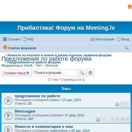
Прибалтика! Форум на Meeting.lv
Ссылки
FAQ
Регистрация
Вход
Список форумов
Новости на портале и новое в жизни портала, правила форума
ои
Предложения по работе форума
Предложения по работе форума
ск
Модераторы:
Irinelli
,
~*An*~
,
Shmurok
Новая тема
27 тем • Страница
1
из
1
Темы
предложение по работе
Последнее сообщение
koleso
«
23 дек, 2015
Ответы:
22
1
2
Неполадки
Последнее сообщение
Levesta
«
27 фев, 2015
Ответы:
147
1
…
7
8
9
10
Новости и комментарии к ним
Последнее сообщение
rigaismylove
«
28 дек, 2014