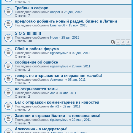
Ответы:
1
Траблы в сафари
Последнее сообщение
cooper
«
23 дек, 2013
Ответы:
7
предлогаю добавить новый раздел. бизнес в Латвии
Последнее сообщение
krasner66
«
15 ноя, 2013
S O S !!!!!!!!!!!!
Последнее сообщение
Hugo
«
25 авг, 2013
Ответы:
30
1
2
3
Сбой в работе форума
Последнее сообщение
rigaismylove
«
02 дек, 2012
Ответы:
1
сообщение об ошибке
Последнее сообщение
rigaismylove
«
23 ноя, 2011
Ответы:
3
теперь не открывается и вчерашняя жалоба!
Последнее сообщение
Алексеич
«
05 авг, 2011
Ответы:
7
не открываются темы
Последнее сообщение
Alle
«
04 авг, 2011
Ответы:
2
Баг с отправкой комментариев из новостей
Последнее сообщение
den72
«
02 авг, 2011
Ответы:
2
Заметки о странах Балтии - с голосованием!
Последнее сообщение
rigaismylove
«
22 июл, 2011
Ответы:
3
Алексеича - в модераторы!
Последнее сообщение
Алексеич
«
18 май, 2011