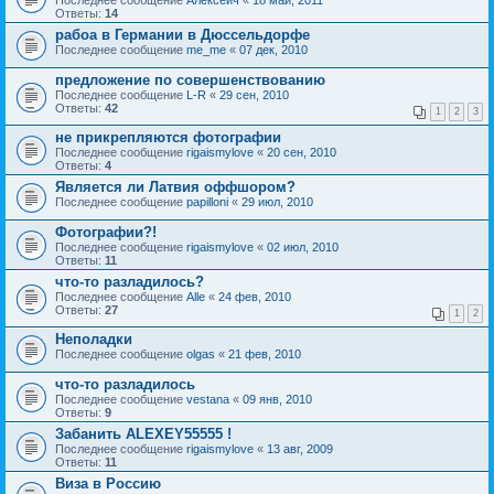
Ответы:
14
рабоа в Германии в Дюссельдорфе
Последнее сообщение
me_me
«
07 дек, 2010
предложение по совершенствованию
Последнее сообщение
L-R
«
29 сен, 2010
Ответы:
42
1
2
3
не прикрепляются фотографии
Последнее сообщение
rigaismylove
«
20 сен, 2010
Ответы:
4
Является ли Латвия оффшором?
Последнее сообщение
papilloni
«
29 июл, 2010
Фотографии?!
Последнее сообщение
rigaismylove
«
02 июл, 2010
Ответы:
11
что-то разладилось?
Последнее сообщение
Alle
«
24 фев, 2010
Ответы:
27
1
2
Неполадки
Последнее сообщение
olgas
«
21 фев, 2010
что-то разладилось
Последнее сообщение
vestana
«
09 янв, 2010
Ответы:
9
Забанить ALEXEY55555 !
Последнее сообщение
rigaismylove
«
13 авг, 2009
Ответы:
11
Виза в Россию