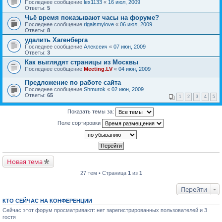
Последнее сообщение
lex1133
«
16 июл, 2009
Ответы:
5
Чьё время показывают часы на форуме?
Последнее сообщение
rigaismylove
«
06 июл, 2009
Ответы:
8
удалить Хагенберга
Последнее сообщение
Алексеич
«
07 июн, 2009
Ответы:
3
Как выглядят страницы из Москвы
Последнее сообщение
Meeting.LV
«
04 июн, 2009
Предложение по работе сайта
Последнее сообщение
Shmurok
«
02 июн, 2009
Ответы:
65
1
2
3
4
5
Показать темы за:
Поле сортировки
Новая тема
27 тем • Страница
1
из
1
Перейти
КТО СЕЙЧАС НА КОНФЕРЕНЦИИ
Сейчас этот форум просматривают: нет зарегистрированных пользователей и 3
гостя