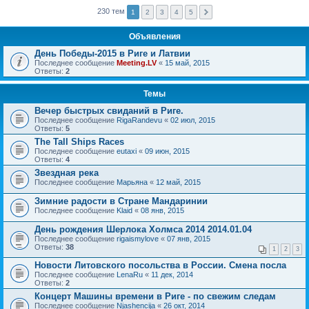
230 тем
1
2
3
4
5
Объявления
День Победы-2015 в Риге и Латвии
Последнее сообщение
Meeting.LV
«
15 май, 2015
Ответы:
2
Темы
Вечер быстрых свиданий в Риге.
Последнее сообщение
RigaRandevu
«
02 июл, 2015
Ответы:
5
The Tall Ships Races
Последнее сообщение
eutaxi
«
09 июн, 2015
Ответы:
4
Звездная река
Последнее сообщение
Марьяна
«
12 май, 2015
Зимние радости в Стране Мандаринии
Последнее сообщение
Klaid
«
08 янв, 2015
День рождения Шерлока Холмса 2014 2014.01.04
Последнее сообщение
rigaismylove
«
07 янв, 2015
Ответы:
38
1
2
3
Новости Литовского посольства в России. Смена посла
Последнее сообщение
LenaRu
«
11 дек, 2014
Ответы:
2
Концерт Машины времени в Риге - по свежим следам
Последнее сообщение
Njashencija
«
26 окт, 2014