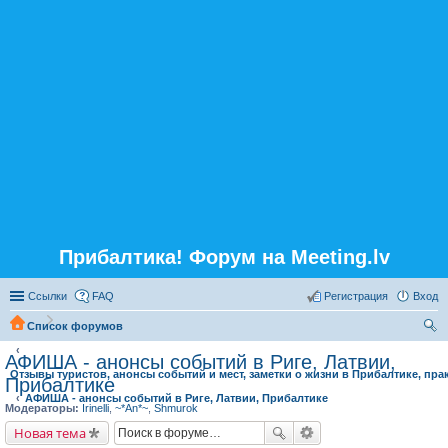
Прибалтика! Форум на Meeting.lv
Ссылки
FAQ
Регистрация
Вход
Список форумов
ои
АФИША - анонсы событий в Риге, Латвии,
Отзывы туристов, анонсы событий и мест, заметки о жизни в Прибалтике, пра
ск
Прибалтике
АФИША - анонсы событий в Риге, Латвии, Прибалтике
Модераторы:
Irinelli
,
~*An*~
,
Shmurok
Новая тема