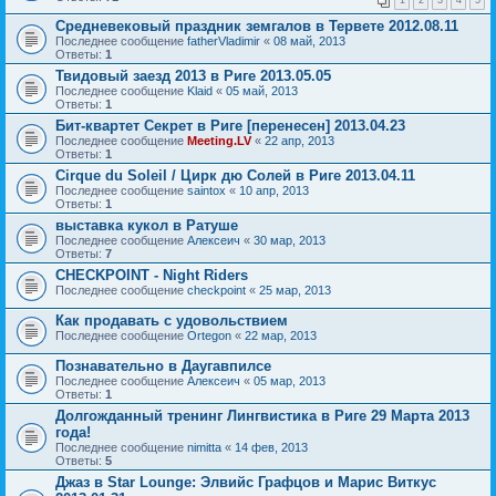
Средневековый праздник земгалов в Тервете 2012.08.11
Последнее сообщение
fatherVladimir
«
08 май, 2013
Ответы:
1
Твидовый заезд 2013 в Риге 2013.05.05
Последнее сообщение
Klaid
«
05 май, 2013
Ответы:
1
Бит-квартет Секрет в Риге [перенесен] 2013.04.23
Последнее сообщение
Meeting.LV
«
22 апр, 2013
Ответы:
1
Cirque du Soleil / Цирк дю Солей в Риге 2013.04.11
Последнее сообщение
saintox
«
10 апр, 2013
Ответы:
1
выставка кукол в Ратуше
Последнее сообщение
Алексеич
«
30 мар, 2013
Ответы:
7
CHECKPOINT - Night Riders
Последнее сообщение
checkpoint
«
25 мар, 2013
Как продавать с удовольствием
Последнее сообщение
Ortegon
«
22 мар, 2013
Познавательно в Даугавпилсе
Последнее сообщение
Алексеич
«
05 мар, 2013
Ответы:
1
Долгожданный тренинг Лингвистика в Риге 29 Марта 2013
года!
Последнее сообщение
nimitta
«
14 фев, 2013
Ответы:
5
Джаз в Star Lounge: Элвийс Графцов и Марис Виткус