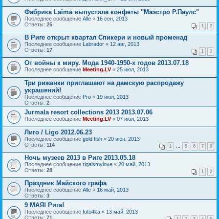
Фабрика Laima выпустила конфеты "Маэстро Р.Паулс"
Последнее сообщение
Alle
«
16 сен, 2013
Ответы:
25
1
2
В Риге открыт квартал Спикери и новый променад
Последнее сообщение
Labrador
«
12 авг, 2013
Ответы:
17
1
2
От войны к миру. Мода 1940-1950-х годов 2013.07.18
Последнее сообщение
Meeting.LV
«
25 июл, 2013
Три рижанки приглашают на дамскую распродажу
украшений!
Последнее сообщение
Pro
«
19 июл, 2013
Ответы:
2
Jurmala resort collections 2013 2013.07.06
Последнее сообщение
Meeting.LV
«
07 июл, 2013
Лиго / Ligo 2012.06.23
Последнее сообщение
gold fish
«
20 июн, 2013
Ответы:
114
1
…
5
6
7
8
Ночь музеев 2013 в Риге 2013.05.18
Последнее сообщение
rigaismylove
«
20 май, 2013
Ответы:
28
1
2
Праздник Майского графа
Последнее сообщение
Alle
«
16 май, 2013
Ответы:
3
9 МАЯ! Рига!
Последнее сообщение
foto4ka
«
13 май, 2013
Ответы:
71
1
2
3
4
5