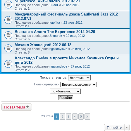
Superdisco. Хиты 80-90х 2012.07.21
Последнее сообщение
Лилит
«
23 авг, 2012
Ответы:
2
Международный фестиваль джаза Saulkrasti Jazz 2012
2012.07.1
Последнее сообщение
foto4ka
«
23 июл, 2012
Ответы:
1
Выставка Amora The Experience 2012.04.26
Последнее сообщение
Shmurok
«
22 июл, 2012
Ответы:
5
Михаил Жванецкий 2012.06.18
Последнее сообщение
rigaismylove
«
28 июн, 2012
Ответы:
8
Александр Рыбак в проекте Михаила Казиника Отцы и
дети 2012.
Последнее сообщение
rigaismylove
«
27 июн, 2012
Ответы:
2
Показать темы за:
Поле сортировки
Новая тема
230 тем
1
2
3
4
5
Перейти