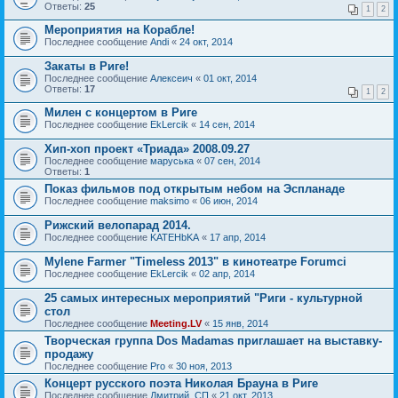
Ответы:
25
1
2
Мероприятия на Корабле!
Последнее сообщение
Andi
«
24 окт, 2014
Закаты в Риге!
Последнее сообщение
Алексеич
«
01 окт, 2014
Ответы:
17
1
2
Милен с концертом в Риге
Последнее сообщение
EkLercik
«
14 сен, 2014
Хип-хоп проект «Триада» 2008.09.27
Последнее сообщение
маруська
«
07 сен, 2014
Ответы:
1
Показ фильмов под открытым небом на Эспланаде
Последнее сообщение
maksimo
«
06 июн, 2014
Рижский велопарад 2014.
Последнее сообщение
KATEHbKA
«
17 апр, 2014
Mylene Farmer "Timeless 2013" в кинотеатре Forumci
Последнее сообщение
EkLercik
«
02 апр, 2014
25 самых интересных мероприятий "Риги - культурной
стол
Последнее сообщение
Meeting.LV
«
15 янв, 2014
Творческая группа Dos Madamas приглашает на выставку-
продажу
Последнее сообщение
Pro
«
30 ноя, 2013
Концерт русского поэта Николая Брауна в Риге
Последнее сообщение
Дмитрий_СП
«
21 окт, 2013