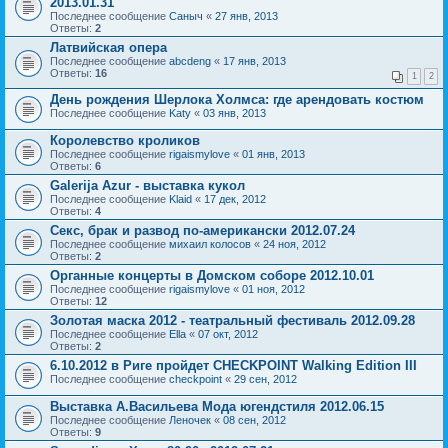
2013.01.31
Последнее сообщение
Саныч
«
27 янв, 2013
Ответы:
2
Латвийская опера
Последнее сообщение
abcdeng
«
17 янв, 2013
Ответы:
16
1
2
День рождения Шерлока Холмса: где арендовать костюм
Последнее сообщение
Katy
«
03 янв, 2013
Королевство кроликов
Последнее сообщение
rigaismylove
«
01 янв, 2013
Ответы:
6
Galerija Azur - выставка кукол
Последнее сообщение
Klaid
«
17 дек, 2012
Ответы:
4
Секс, брак и развод по-американски 2012.07.24
Последнее сообщение
михаил колосов
«
24 ноя, 2012
Ответы:
2
Органные концерты в Домском соборе 2012.10.01
Последнее сообщение
rigaismylove
«
01 ноя, 2012
Ответы:
12
Золотая маска 2012 - театральный фестиваль 2012.09.28
Последнее сообщение
Ella
«
07 окт, 2012
Ответы:
2
6.10.2012 в Риге пройдет CHECKPOINT Walking Edition III
Последнее сообщение
checkpoint
«
29 сен, 2012
Выставка А.Васильева Мода югендстиля 2012.06.15
Последнее сообщение
Леночек
«
08 сен, 2012
Ответы:
9