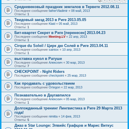
Средневековый праздник земгалов в Тервете 2012.08.11
Последнее сообщение
fatherVladimir
«
08 май, 2013
Ответы:
1
Твидовый заезд 2013 в Риге 2013.05.05
Последнее сообщение
Klaid
«
05 май, 2013
Ответы:
1
Бит-квартет Секрет в Риге [перенесен] 2013.04.23
Последнее сообщение
Meeting.LV
«
22 апр, 2013
Ответы:
1
Cirque du Soleil / Цирк дю Солей в Риге 2013.04.11
Последнее сообщение
saintox
«
10 апр, 2013
Ответы:
1
выставка кукол в Ратуше
Последнее сообщение
Алексеич
«
30 мар, 2013
Ответы:
7
CHECKPOINT - Night Riders
Последнее сообщение
checkpoint
«
25 мар, 2013
Как продавать с удовольствием
Последнее сообщение
Ortegon
«
22 мар, 2013
Познавательно в Даугавпилсе
Последнее сообщение
Алексеич
«
05 мар, 2013
Ответы:
1
Долгожданный тренинг Лингвистика в Риге 29 Марта 2013
года!
Последнее сообщение
nimitta
«
14 фев, 2013
Ответы:
5
Джаз в Star Lounge: Элвийс Графцов и Марис Виткус