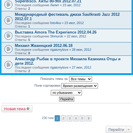
Superdisco. Хиты 80-90х 2012.07.21
Последнее сообщение
Лилит
«
23 авг, 2012
Ответы:
2
Международный фестиваль джаза Saulkrasti Jazz 2012
2012.07.1
Последнее сообщение
foto4ka
«
23 июл, 2012
Ответы:
1
Выставка Amora The Experience 2012.04.26
Последнее сообщение
Shmurok
«
22 июл, 2012
Ответы:
5
Михаил Жванецкий 2012.06.18
Последнее сообщение
rigaismylove
«
28 июн, 2012
Ответы:
8
Александр Рыбак в проекте Михаила Казиника Отцы и
дети 2012.
Последнее сообщение
rigaismylove
«
27 июн, 2012
Ответы:
2
Показать темы за:
Поле сортировки
Новая тема
230 тем
1
2
3
4
5
Перейти