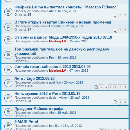
Фабрика Laima выпустила конфеты "Маэстро Р.Паулс"
Последнее сообщение
Alle
«
16 сен, 2013
Ответы:
25
1
2
В Риге открыт квартал Спикери и новый променад
Последнее сообщение
Labrador
«
12 авг, 2013
Ответы:
17
1
2
От войны к миру. Мода 1940-1950-х годов 2013.07.18
Последнее сообщение
Meeting.LV
«
25 июл, 2013
Три рижанки приглашают на дамскую распродажу
украшений!
Последнее сообщение
Pro
«
19 июл, 2013
Ответы:
2
Jurmala resort collections 2013 2013.07.06
Последнее сообщение
Meeting.LV
«
07 июл, 2013
Лиго / Ligo 2012.06.23
Последнее сообщение
gold fish
«
20 июн, 2013
Ответы:
114
1
…
5
6
7
8
Ночь музеев 2013 в Риге 2013.05.18
Последнее сообщение
rigaismylove
«
20 май, 2013
Ответы:
28
1
2
Праздник Майского графа
Последнее сообщение
Alle
«
16 май, 2013
Ответы:
3
9 МАЯ! Рига!
Последнее сообщение
foto4ka
«
13 май, 2013
Ответы:
71
1
2
3
4
5