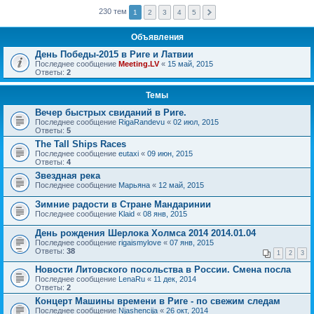
230 тем
1
2
3
4
5
Объявления
День Победы-2015 в Риге и Латвии
Последнее сообщение
Meeting.LV
«
15 май, 2015
Ответы:
2
Темы
Вечер быстрых свиданий в Риге.
Последнее сообщение
RigaRandevu
«
02 июл, 2015
Ответы:
5
The Tall Ships Races
Последнее сообщение
eutaxi
«
09 июн, 2015
Ответы:
4
Звездная река
Последнее сообщение
Марьяна
«
12 май, 2015
Зимние радости в Стране Мандаринии
Последнее сообщение
Klaid
«
08 янв, 2015
День рождения Шерлока Холмса 2014 2014.01.04
Последнее сообщение
rigaismylove
«
07 янв, 2015
Ответы:
38
1
2
3
Новости Литовского посольства в России. Смена посла
Последнее сообщение
LenaRu
«
11 дек, 2014
Ответы:
2
Концерт Машины времени в Риге - по свежим следам
Последнее сообщение
Njashencija
«
26 окт, 2014