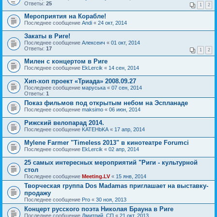
Ответы:
25
1
2
Мероприятия на Корабле!
Последнее сообщение
Andi
«
24 окт, 2014
Закаты в Риге!
Последнее сообщение
Алексеич
«
01 окт, 2014
Ответы:
17
1
2
Милен с концертом в Риге
Последнее сообщение
EkLercik
«
14 сен, 2014
Хип-хоп проект «Триада» 2008.09.27
Последнее сообщение
маруська
«
07 сен, 2014
Ответы:
1
Показ фильмов под открытым небом на Эспланаде
Последнее сообщение
maksimo
«
06 июн, 2014
Рижский велопарад 2014.
Последнее сообщение
KATEHbKA
«
17 апр, 2014
Mylene Farmer "Timeless 2013" в кинотеатре Forumci
Последнее сообщение
EkLercik
«
02 апр, 2014
25 самых интересных мероприятий "Риги - культурной
стол
Последнее сообщение
Meeting.LV
«
15 янв, 2014
Творческая группа Dos Madamas приглашает на выставку-
продажу
Последнее сообщение
Pro
«
30 ноя, 2013
Концерт русского поэта Николая Брауна в Риге
Последнее сообщение
Дмитрий_СП
«
21 окт, 2013