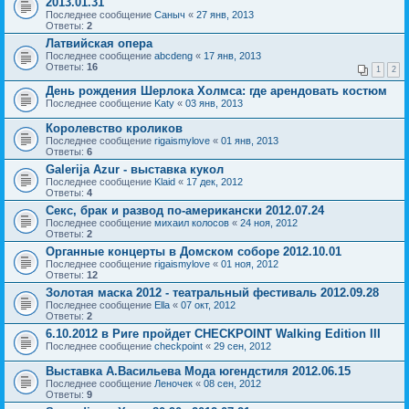
2013.01.31
Последнее сообщение
Саныч
«
27 янв, 2013
Ответы:
2
Латвийская опера
Последнее сообщение
abcdeng
«
17 янв, 2013
Ответы:
16
1
2
День рождения Шерлока Холмса: где арендовать костюм
Последнее сообщение
Katy
«
03 янв, 2013
Королевство кроликов
Последнее сообщение
rigaismylove
«
01 янв, 2013
Ответы:
6
Galerija Azur - выставка кукол
Последнее сообщение
Klaid
«
17 дек, 2012
Ответы:
4
Секс, брак и развод по-американски 2012.07.24
Последнее сообщение
михаил колосов
«
24 ноя, 2012
Ответы:
2
Органные концерты в Домском соборе 2012.10.01
Последнее сообщение
rigaismylove
«
01 ноя, 2012
Ответы:
12
Золотая маска 2012 - театральный фестиваль 2012.09.28
Последнее сообщение
Ella
«
07 окт, 2012
Ответы:
2
6.10.2012 в Риге пройдет CHECKPOINT Walking Edition III
Последнее сообщение
checkpoint
«
29 сен, 2012
Выставка А.Васильева Мода югендстиля 2012.06.15
Последнее сообщение
Леночек
«
08 сен, 2012
Ответы:
9