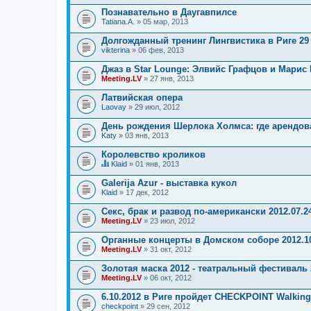
Познавательно в Даугавпилсе
Tatiana.A.
» 05 мар, 2013
Долгожданный тренинг Лингвистика в Риге 29 
vikterina
» 06 фев, 2013
Джаз в Star Lounge: Элвийс Графцов и Марис 
Meeting.LV
» 27 янв, 2013
Латвийская опера
Laovay
» 29 июл, 2012
День рождения Шерлока Холмса: где арендов
Katy
» 03 янв, 2013
Королевство кроликов
Klaid
» 01 янв, 2013
Д
а
Galerija Azur - выставка кукол
н
Klaid
» 17 дек, 2012
н
а
Секс, брак и развод по-американски 2012.07.2
я
Meeting.LV
т
» 23 июл, 2012
е
м
Органные концерты в Домском соборе 2012.1
а
Meeting.LV
» 31 окт, 2012
с
о
Золотая маска 2012 - театральный фестиваль 
д
Meeting.LV
» 06 окт, 2012
е
р
6.10.2012 в Риге пройдет CHECKPOINT Walking E
ж
и
checkpoint
» 29 сен, 2012