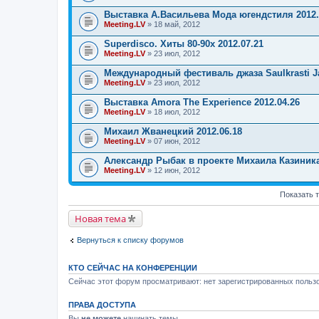
т
о
Выставка А.Васильева Мода югендстиля 2012.
п
Meeting.LV
» 18 май, 2012
р
о
Superdisco. Хиты 80-90х 2012.07.21
с
.
Meeting.LV
» 23 июл, 2012
Международный фестиваль джаза Saulkrasti Ja
Meeting.LV
» 23 июл, 2012
Выставка Amora The Experience 2012.04.26
Meeting.LV
» 18 июл, 2012
Михаил Жванецкий 2012.06.18
Meeting.LV
» 07 июн, 2012
Александр Рыбак в проекте Михаила Казиника
Meeting.LV
» 12 июн, 2012
Показать 
Новая тема
Вернуться к списку форумов
КТО СЕЙЧАС НА КОНФЕРЕНЦИИ
Сейчас этот форум просматривают: нет зарегистрированных пользо
ПРАВА ДОСТУПА
Вы
не можете
начинать темы