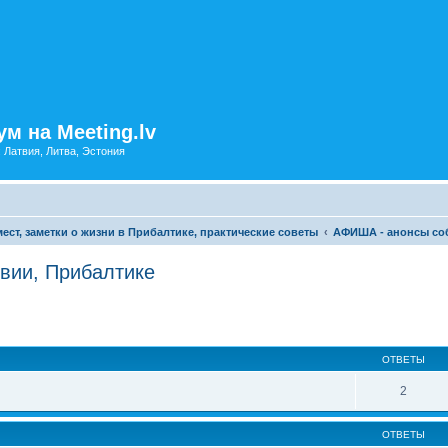
м на Meeting.lv
: Латвия, Литва, Эстония
ест, заметки о жизни в Прибалтике, практические советы
АФИША - анонсы соб
вии, Прибалтике
ОТВЕТЫ
2
ОТВЕТЫ