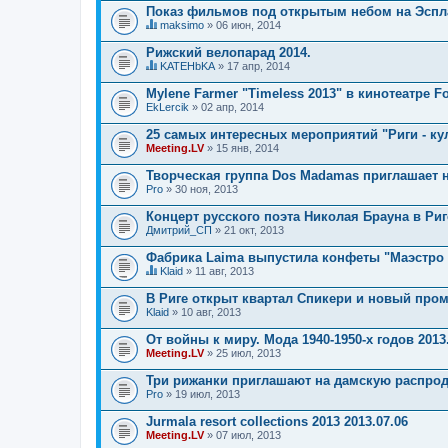
Показ фильмов под открытым небом на Эспл
maksimo
» 06 июн, 2014
Д
а
Рижский велопарад 2014.
н
KATEHbKA
» 17 апр, 2014
н
Д
а
а
Mylene Farmer "Timeless 2013" в кинотеатре F
я
н
EkLercik
т
» 02 апр, 2014
н
е
а
м
25 самых интересных мероприятий "Риги - ку
я
а
Meeting.LV
т
» 15 янв, 2014
с
е
о
м
Творческая группа Dos Madamas приглашает 
д
а
Pro
» 30 ноя, 2013
е
с
р
о
Концерт русского поэта Николая Брауна в Риг
ж
д
и
Дмитрий_СП
» 21 окт, 2013
е
т
р
о
Фабрика Laima выпустила конфеты "Маэстро 
ж
п
и
Klaid
» 11 авг, 2013
р
т
Д
о
о
а
В Риге открыт квартал Спикери и новый про
с
п
н
.
Klaid
» 10 авг, 2013
р
н
о
а
От войны к миру. Мода 1940-1950-х годов 2013
с
я
.
Meeting.LV
т
» 25 июл, 2013
е
м
Три рижанки приглашают на дамскую распрод
а
Pro
» 19 июл, 2013
с
о
Jurmala resort collections 2013 2013.07.06
д
Meeting.LV
» 07 июл, 2013
е