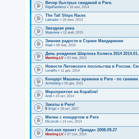
Вечер быстрых свиданий в Риге.
RigaRandevu
» 16 ноя, 2014
The Tall Ships Races
Labrador
» 26 июл, 2013
Звездная река
Марьяна
» 12 май, 2015
Зимние радости в Стране Мандаринии
Klaid
» 08 янв, 2015
День рождения Шерлока Холмса 2014 2014.01.
Meeting.LV
» 03 янв, 2014
Новости Литовского посольства в России. См
LenaRu
» 11 дек, 2014
Концерт Машины времени в Риге - по свежим
Armeeting
» 09 дек, 2011
Мероприятия на Корабле!
Andi
» 24 окт, 2014
Закаты в Риге!
Егор!
» 19 окт, 2007
В
л
Милен с концертом в Риге
о
EkLercik
» 14 сен, 2014
ж
е
Хип-хоп проект «Триада» 2008.09.27
н
Meeting.LV
и
» 07 сен, 2014
я