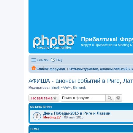
Прибалтика! Фору
Форум о Прибалтике на Meeting.lv
Ссылки
FAQ
Список форумов
Отзывы туристов, анонсы событий и м
АФИША - анонсы событий в Риге, Лат
Модераторы:
Irinelli
,
~*An*~
,
Shmurok
Новая тема
ОБЪЯВЛЕНИЯ
День Победы-2015 в Риге и Латвии
Meeting.LV
» 08 май, 2015
ТЕМЫ