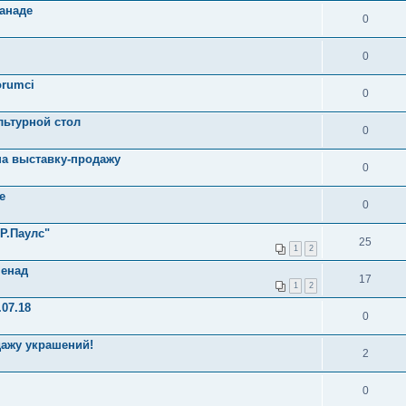
анаде
0
0
orumci
0
льтурной стол
0
на выставку-продажу
0
е
0
Р.Паулс"
25
1
2
менад
17
1
2
.07.18
0
ажу украшений!
2
0