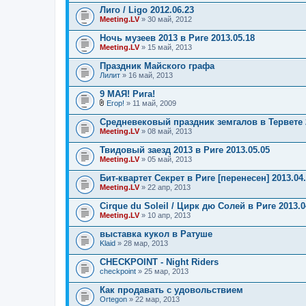
р
Лиго / Ligo 2012.06.23
ж
и
Meeting.LV
» 30 май, 2012
т
о
Ночь музеев 2013 в Риге 2013.05.18
п
Meeting.LV
» 15 май, 2013
р
о
Праздник Майского графа
с
.
Лилит
» 16 май, 2013
9 МАЯ! Рига!
Егор!
» 11 май, 2009
В
л
Средневековый праздник земгалов в Тервете 2
о
Meeting.LV
» 08 май, 2013
ж
е
Твидовый заезд 2013 в Риге 2013.05.05
н
Meeting.LV
и
» 05 май, 2013
я
Бит-квартет Секрет в Риге [перенесен] 2013.04
Meeting.LV
» 22 апр, 2013
Cirque du Soleil / Цирк дю Солей в Риге 2013.0
Meeting.LV
» 10 апр, 2013
выставка кукол в Ратуше
Klaid
» 28 мар, 2013
CHECKPOINT - Night Riders
checkpoint
» 25 мар, 2013
Как продавать с удовольствием
Ortegon
» 22 мар, 2013