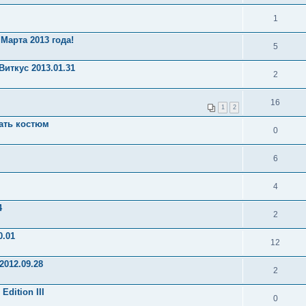
1
Марта 2013 года!
5
Виткус 2013.01.31
2
16
1
2
ать костюм
0
6
4
4
2
0.01
12
2012.09.28
2
dition III
0