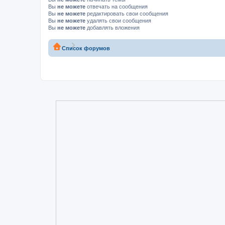
Вы
не можете
отвечать на сообщения
Вы
не можете
редактировать свои сообщения
Вы
не можете
удалять свои сообщения
Вы
не можете
добавлять вложения
Список форумов