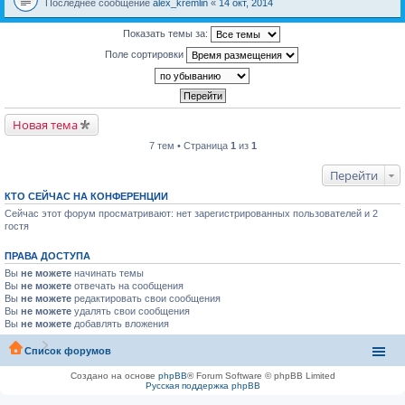
Последнее сообщение
alex_kremlin
«
14 окт, 2014
Показать темы за:
Поле сортировки
Новая тема
7 тем • Страница
1
из
1
Перейти
КТО СЕЙЧАС НА КОНФЕРЕНЦИИ
Сейчас этот форум просматривают: нет зарегистрированных пользователей и 2
гостя
ПРАВА ДОСТУПА
Вы
не можете
начинать темы
Вы
не можете
отвечать на сообщения
Вы
не можете
редактировать свои сообщения
Вы
не можете
удалять свои сообщения
Вы
не можете
добавлять вложения
Список форумов
Создано на основе
phpBB
® Forum Software © phpBB Limited
Русская поддержка phpBB