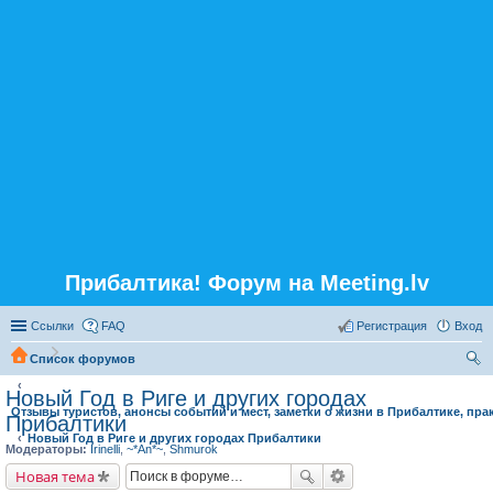
Прибалтика! Форум на Meeting.lv
Ссылки
FAQ
Регистрация
Вход
Список форумов
ои
Новый Год в Риге и других городах
Отзывы туристов, анонсы событий и мест, заметки о жизни в Прибалтике, пра
ск
Прибалтики
Новый Год в Риге и других городах Прибалтики
Модераторы:
Irinelli
,
~*An*~
,
Shmurok
Новая тема