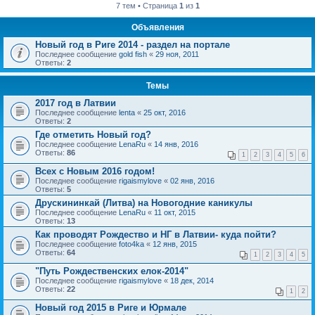
7 тем • Страница
1
из
1
Объявления
Новый год в Риге 2014 - раздел на портале
Последнее сообщение
gold fish
«
29 ноя, 2011
Ответы:
2
Темы
2017 год в Латвии
Последнее сообщение
lenta
«
25 окт, 2016
Ответы:
2
Где отметить Новый год?
Последнее сообщение
LenaRu
«
14 янв, 2016
Ответы:
86
1
2
3
4
5
6
Всех с Новым 2016 годом!
Последнее сообщение
rigaismylove
«
02 янв, 2016
Ответы:
5
Друскининкай (Литва) на Новогодние каникулы
Последнее сообщение
LenaRu
«
11 окт, 2015
Ответы:
13
Как проводят Рождество и НГ в Латвии- куда пойти?
Последнее сообщение
foto4ka
«
12 янв, 2015
Ответы:
64
1
2
3
4
5
"Путь Рождественских елок-2014"
Последнее сообщение
rigaismylove
«
18 дек, 2014
Ответы:
22
1
2
Новый год 2015 в Риге и Юрмале