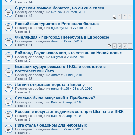
Ответы:
14
С русским языком борются, но он еще силен
Последнее сообщение
ave_sol
«
21 фев, 2011
Ответы:
44
1
2
3
Российских туристов в Риге стало больше
Последнее сообщение
rigaismylove
«
27 янв, 2011
Ответы:
9
Финляндия - пригород Петербурга в Евросоюзе
Последнее сообщение
Лилит
«
12 окт, 2010
Ответы:
51
1
2
3
4
Раймонд Паулс напомнил, кто хозяин на Новой волне
Последнее сообщение
alikgator
«
23 июл, 2010
Ответы:
2
Бывший худрук рижского ТЮЗа о советской и
постсоветской Латв
Последнее сообщение
Лилит
«
27 июн, 2010
Ответы:
13
Латвия открывает ворота в Европу
Последнее сообщение
romantika26
«
23 май, 2010
Ответы:
1
Сколько было оккупаций в Прибалтике?
Последнее сообщение
Balto
«
30 апр, 2010
Ответы:
1
Россияне покупают недвижимость для Шенгена и ВНЖ
Последнее сообщение
Balto
«
29 апр, 2010
Ответы:
1
Рига стала Лондоном для небогатых
Последнее сообщение
Лилит
«
29 апр, 2010
Ответы:
3