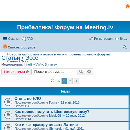
Прибалтика! Форум на Meeting.lv
Ссылки
FAQ
Регистрация
Вход
Список форумов
Новости на портале и новое в жизни портала, правила форума
ои
Статьи / Эссе
Статьи / Эссе
ск
Модераторы:
Irinelli
,
~*An*~
,
Shmurok
Новая тема
79 тем
1
2
Темы
Огонь по НЛО
Последнее сообщение
Гость
«
12 май, 2013
Ответы:
4
Как проще получить Шенгенскую визу?
Последнее сообщение
MagicGirl
«
20 июн, 2012
Ответы:
14
Кто и как «раскручивает» Латвию
Последнее сообщение
Shmurok
«
01 май, 2011