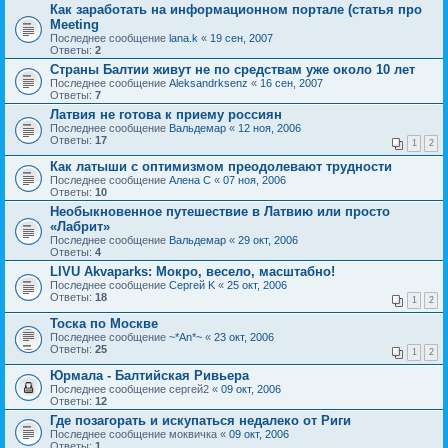
Как заработать на информационном портале (статья про
Meeting
Последнее сообщение
lana.k
«
19 сен, 2007
Ответы:
2
Страны Балтии живут не по средствам уже около 10 лет
Последнее сообщение
Aleksandrksenz
«
16 сен, 2007
Ответы:
7
Латвия не готова к приему россиян
Последнее сообщение
Вальдемар
«
12 ноя, 2006
Ответы:
17
1
2
Как латыши с оптимизмом преодолевают трудности
Последнее сообщение
Алена С
«
07 ноя, 2006
Ответы:
10
Необыкновенное путешествие в Латвию или просто
«Лабрит»
Последнее сообщение
Вальдемар
«
29 окт, 2006
Ответы:
4
LIVU Akvaparks: Мокро, весело, масштабно!
Последнее сообщение
Сергей K
«
25 окт, 2006
Ответы:
18
1
2
Тоска по Москве
Последнее сообщение
~*An*~
«
23 окт, 2006
Ответы:
25
1
2
Юрмала - Балтийская Ривьера
Последнее сообщение
сергей2
«
09 окт, 2006
Ответы:
12
Где позагорать и искупаться недалеко от Риги
Последнее сообщение
моквичка
«
09 окт, 2006
Ответы:
1