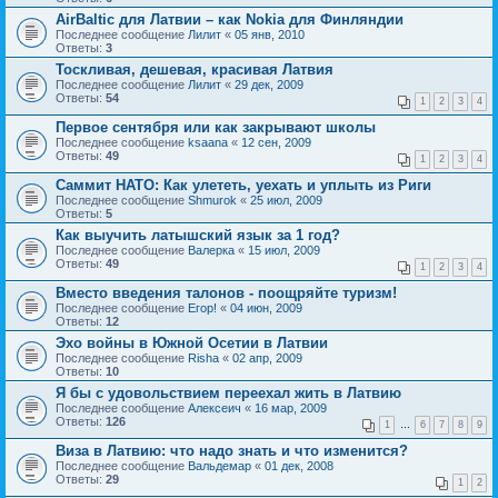
AirBaltic для Латвии – как Nokia для Финляндии
Последнее сообщение
Лилит
«
05 янв, 2010
Ответы:
3
Тоскливая, дешевая, красивая Латвия
Последнее сообщение
Лилит
«
29 дек, 2009
Ответы:
54
1
2
3
4
Первое сентября или как закрывают школы
Последнее сообщение
ksaana
«
12 сен, 2009
Ответы:
49
1
2
3
4
Саммит НАТО: Как улететь, уехать и уплыть из Риги
Последнее сообщение
Shmurok
«
25 июл, 2009
Ответы:
5
Как выучить латышский язык за 1 год?
Последнее сообщение
Валерка
«
15 июл, 2009
Ответы:
49
1
2
3
4
Вместо введения талонов - поощряйте туризм!
Последнее сообщение
Егор!
«
04 июн, 2009
Ответы:
12
Эхо войны в Южной Осетии в Латвии
Последнее сообщение
Risha
«
02 апр, 2009
Ответы:
10
Я бы с удовольствием переехал жить в Латвию
Последнее сообщение
Алексеич
«
16 мар, 2009
Ответы:
126
1
…
6
7
8
9
Виза в Латвию: что надо знать и что изменится?
Последнее сообщение
Вальдемар
«
01 дек, 2008
Ответы:
29
1
2