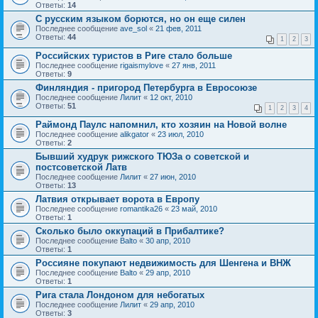
Ответы:
14
С русским языком борются, но он еще силен
Последнее сообщение
ave_sol
«
21 фев, 2011
Ответы:
44
1
2
3
Российских туристов в Риге стало больше
Последнее сообщение
rigaismylove
«
27 янв, 2011
Ответы:
9
Финляндия - пригород Петербурга в Евросоюзе
Последнее сообщение
Лилит
«
12 окт, 2010
Ответы:
51
1
2
3
4
Раймонд Паулс напомнил, кто хозяин на Новой волне
Последнее сообщение
alikgator
«
23 июл, 2010
Ответы:
2
Бывший худрук рижского ТЮЗа о советской и
постсоветской Латв
Последнее сообщение
Лилит
«
27 июн, 2010
Ответы:
13
Латвия открывает ворота в Европу
Последнее сообщение
romantika26
«
23 май, 2010
Ответы:
1
Сколько было оккупаций в Прибалтике?
Последнее сообщение
Balto
«
30 апр, 2010
Ответы:
1
Россияне покупают недвижимость для Шенгена и ВНЖ
Последнее сообщение
Balto
«
29 апр, 2010
Ответы:
1
Рига стала Лондоном для небогатых
Последнее сообщение
Лилит
«
29 апр, 2010
Ответы:
3