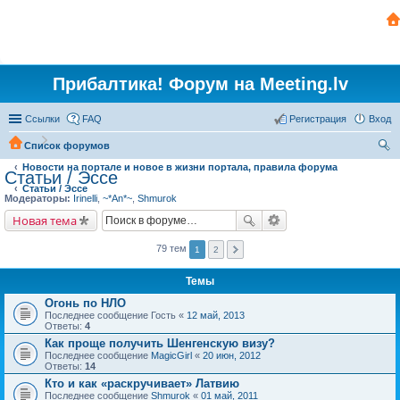
Прибалтика! Форум на Meeting.lv
Ссылки
FAQ
Регистрация
Вход
Список форумов
Новости на портале и новое в жизни портала, правила форума
ои
Статьи / Эссе
Статьи / Эссе
ск
Модераторы:
Irinelli
,
~*An*~
,
Shmurok
Новая тема
79 тем
1
2
Темы
Огонь по НЛО
Последнее сообщение
Гость
«
12 май, 2013
Ответы:
4
Как проще получить Шенгенскую визу?
Последнее сообщение
MagicGirl
«
20 июн, 2012
Ответы:
14
Кто и как «раскручивает» Латвию
Последнее сообщение
Shmurok
«
01 май, 2011