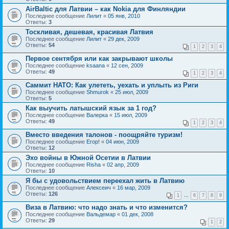
AirBaltic для Латвии – как Nokia для Финляндии
Последнее сообщение
Лилит
«
05 янв, 2010
Ответы:
3
Тоскливая, дешевая, красивая Латвия
Последнее сообщение
Лилит
«
29 дек, 2009
Ответы:
54
1
2
3
4
Первое сентября или как закрывают школы
Последнее сообщение
ksaana
«
12 сен, 2009
Ответы:
49
1
2
3
4
Саммит НАТО: Как улететь, уехать и уплыть из Риги
Последнее сообщение
Shmurok
«
25 июл, 2009
Ответы:
5
Как выучить латышский язык за 1 год?
Последнее сообщение
Валерка
«
15 июл, 2009
Ответы:
49
1
2
3
4
Вместо введения талонов - поощряйте туризм!
Последнее сообщение
Егор!
«
04 июн, 2009
Ответы:
12
Эхо войны в Южной Осетии в Латвии
Последнее сообщение
Risha
«
02 апр, 2009
Ответы:
10
Я бы с удовольствием переехал жить в Латвию
Последнее сообщение
Алексеич
«
16 мар, 2009
Ответы:
126
1
…
6
7
8
9
Виза в Латвию: что надо знать и что изменится?
Последнее сообщение
Вальдемар
«
01 дек, 2008
Ответы:
29
1
2