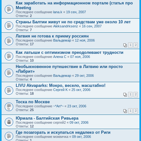
Как заработать на информационном портале (статья про
Meeting
Последнее сообщение
lana.k
«
19 сен, 2007
Ответы:
2
Страны Балтии живут не по средствам уже около 10 лет
Последнее сообщение
Aleksandrksenz
«
16 сен, 2007
Ответы:
7
Латвия не готова к приему россиян
Последнее сообщение
Вальдемар
«
12 ноя, 2006
Ответы:
17
1
2
Как латыши с оптимизмом преодолевают трудности
Последнее сообщение
Алена С
«
07 ноя, 2006
Ответы:
10
Необыкновенное путешествие в Латвию или просто
«Лабрит»
Последнее сообщение
Вальдемар
«
29 окт, 2006
Ответы:
4
LIVU Akvaparks: Мокро, весело, масштабно!
Последнее сообщение
Сергей K
«
25 окт, 2006
Ответы:
18
1
2
Тоска по Москве
Последнее сообщение
~*An*~
«
23 окт, 2006
Ответы:
25
1
2
Юрмала - Балтийская Ривьера
Последнее сообщение
сергей2
«
09 окт, 2006
Ответы:
12
Где позагорать и искупаться недалеко от Риги
Последнее сообщение
моквичка
«
09 окт, 2006
Ответы:
1