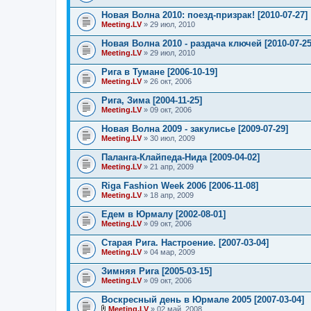
я
Новая Волна 2010: поезд-призрак! [2010-07-27]
Meeting.LV
» 29 июл, 2010
Новая Волна 2010 - раздача ключей [2010-07-25
Meeting.LV
» 29 июл, 2010
Рига в Тумане [2006-10-19]
Meeting.LV
» 26 окт, 2006
Рига, Зима [2004-11-25]
Meeting.LV
» 09 окт, 2006
Новая Волна 2009 - закулисье [2009-07-29]
Meeting.LV
» 30 июл, 2009
Паланга-Клайпеда-Нида [2009-04-02]
Meeting.LV
» 21 апр, 2009
Riga Fashion Week 2006 [2006-11-08]
Meeting.LV
» 18 апр, 2009
Едем в Юрмалу [2002-08-01]
Meeting.LV
» 09 окт, 2006
Старая Рига. Настроение. [2007-03-04]
Meeting.LV
» 04 мар, 2009
Зимняя Рига [2005-03-15]
Meeting.LV
» 09 окт, 2006
Воскресный день в Юрмале 2005 [2007-03-04]
Meeting.LV
» 02 май, 2008