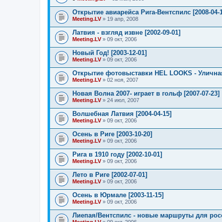
В
л
Открытие авиарейса Рига-Вентспилс [2008-04-1
о
Meeting.LV
» 19 апр, 2008
ж
е
Латвия - взгляд извне [2002-09-01]
н
Meeting.LV
и
» 09 окт, 2006
я
Новый Год! [2003-12-01]
Meeting.LV
» 09 окт, 2006
Открытие фотовыставки HEL LOOKS - Уличная
Meeting.LV
» 02 ноя, 2007
Новая Волна 2007- играет в гольф [2007-07-23]
Meeting.LV
» 24 июл, 2007
Волшебная Латвия [2004-04-15]
Meeting.LV
» 09 окт, 2006
Осень в Риге [2003-10-20]
Meeting.LV
» 09 окт, 2006
Рига в 1910 году [2002-10-01]
Meeting.LV
» 09 окт, 2006
Лето в Риге [2002-07-01]
Meeting.LV
» 09 окт, 2006
Осень в Юрмале [2003-11-15]
Meeting.LV
» 09 окт, 2006
Лиепая/Вентспилс - новые маршруты для росси