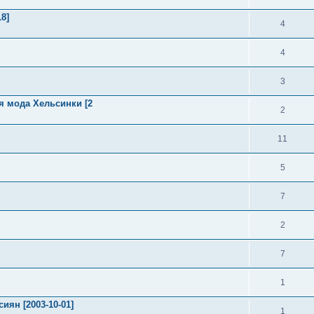
8]
4
4
3
 мода Хельсинки [2
2
11
5
7
2
7
1
ян [2003-10-01]
1