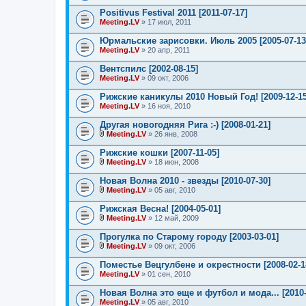
Positivus Festival 2011 [2011-07-17]
Meeting.LV
» 17 июл, 2011
Юрмальские зарисовки. Июль 2005 [2005-07-13
Meeting.LV
» 20 апр, 2011
Вентспилс [2002-08-15]
Meeting.LV
» 09 окт, 2006
Рижские каникулы 2010 Новый Год! [2009-12-15
Meeting.LV
» 16 ноя, 2010
Другая новогодняя Рига :-) [2008-01-21]
Meeting.LV
» 26 янв, 2008
В
л
Рижские кошки [2007-11-05]
о
Meeting.LV
» 18 июн, 2008
ж
В
е
л
Новая Волна 2010 - звезды [2010-07-30]
н
о
и
Meeting.LV
» 05 авг, 2010
ж
В
я
е
л
Рижская Весна! [2004-05-01]
н
о
и
Meeting.LV
» 12 май, 2009
ж
В
я
е
л
Прогулка по Старому городу [2003-03-01]
н
о
и
Meeting.LV
» 09 окт, 2006
ж
В
я
е
л
Поместье Вецгулбене и окрестности [2008-02-1
н
о
Meeting.LV
и
» 01 сен, 2010
ж
я
е
Новая Волна это еще и футбол и мода... [2010-
н
Meeting.LV
и
» 05 авг, 2010