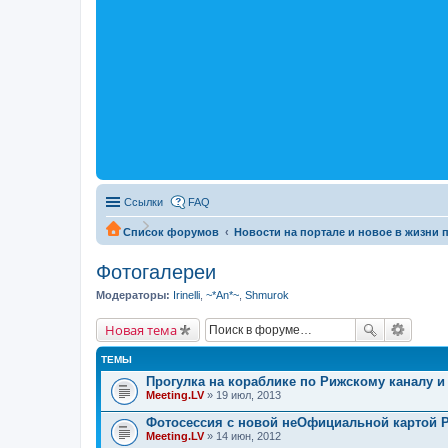
Ссылки
FAQ
Список форумов
Новости на портале и новое в жизни 
Фотогалереи
Модераторы:
Irinelli
,
~*An*~
,
Shmurok
Новая тема
ТЕМЫ
Прогулка на кораблике по Рижскому каналу и Д
Meeting.LV
» 19 июл, 2013
Фотосессия с новой неОфициальной картой Р
Meeting.LV
» 14 июн, 2012