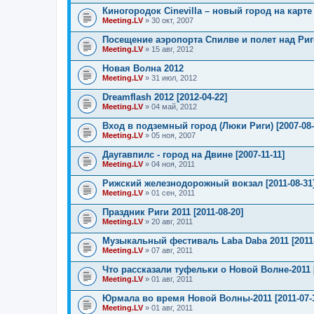
Киногородок Cinevilla – новый город на карте
Meeting.LV
» 30 окт, 2007
Посещение аэропорта Спилве и полет над Риго
Meeting.LV
» 15 авг, 2012
Новая Волна 2012
Meeting.LV
» 31 июл, 2012
Dreamflash 2012 [2012-04-22]
Meeting.LV
» 04 май, 2012
Вход в подземный город (Люки Риги) [2007-08-
Meeting.LV
» 05 ноя, 2007
Даугавпилс - город на Двине [2007-11-11]
Meeting.LV
» 04 ноя, 2011
Рижский железнодорожный вокзал [2011-08-31
Meeting.LV
» 01 сен, 2011
Праздник Риги 2011 [2011-08-20]
Meeting.LV
» 20 авг, 2011
Музыкальный фестиваль Laba Daba 2011 [2011-
Meeting.LV
» 07 авг, 2011
Что рассказали туфельки о Новой Волне-2011 [
Meeting.LV
» 01 авг, 2011
Юрмала во время Новой Волны-2011 [2011-07-
Meeting.LV
» 01 авг, 2011