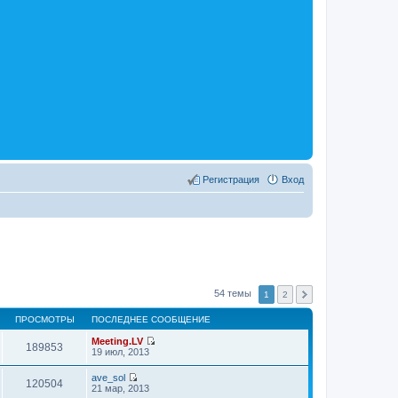
Регистрация
Вход
54 темы
1
2
ПРОСМОТРЫ
ПОСЛЕДНЕЕ СООБЩЕНИЕ
Meeting.LV
189853
П
19 июл, 2013
е
р
ave_sol
е
120504
П
21 мар, 2013
й
е