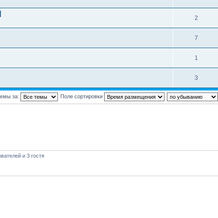
]
2
7
1
3
темы за:
Поле сортировки
вателей и 3 гостя