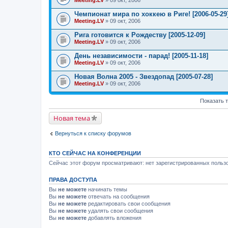
Meeting.LV
» 09 окт, 2006
Чемпионат мира по хоккею в Риге! [2006-05-29
Meeting.LV
» 09 окт, 2006
Рига готовится к Рождеству [2005-12-09]
Meeting.LV
» 09 окт, 2006
День независимости - парад! [2005-11-18]
Meeting.LV
» 09 окт, 2006
Новая Волна 2005 - Звездопад [2005-07-28]
Meeting.LV
» 09 окт, 2006
Показать 
Новая тема
Вернуться к списку форумов
КТО СЕЙЧАС НА КОНФЕРЕНЦИИ
Сейчас этот форум просматривают: нет зарегистрированных пользо
ПРАВА ДОСТУПА
Вы
не можете
начинать темы
Вы
не можете
отвечать на сообщения
Вы
не можете
редактировать свои сообщения
Вы
не можете
удалять свои сообщения
Вы
не можете
добавлять вложения