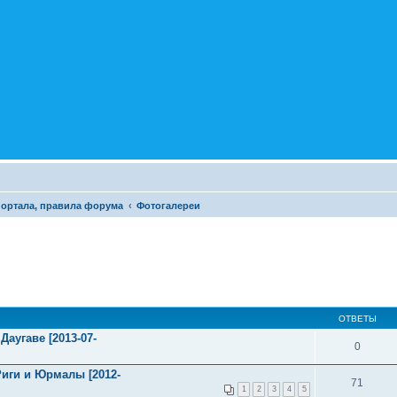
портала, правила форума
Фотогалереи
ОТВЕТЫ
аугаве [2013-07-
0
иги и Юрмалы [2012-
71
1
2
3
4
5