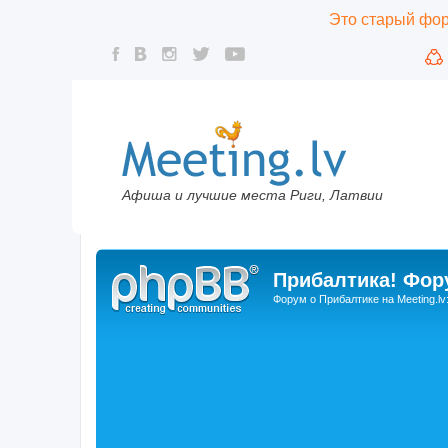
Это старый фору
Афиша и лучшие места Риги, Латвии
Прибалтика! Фору
Форум о Прибалтике на Meeting.lv