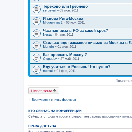
Терехово или Гребнево
sergeyali
» 05 июн, 2011
И снова Рига-Москва
Михаил_mc2
» 03 июн, 2011
Частная виза в РФ за какой срок?
Nesta
» 04 апр, 2011
Сколько идет заказное письмо из Москвы в 
Murielle
» 01 июн, 2011
Как проехать Москву ?
OlegusLv
» 27 май, 2011
Еду учиться в Россию. Что нужно?
mirmull
» 04 фев, 2011
Показать 
Новая тема
Вернуться к списку форумов
КТО СЕЙЧАС НА КОНФЕРЕНЦИИ
Сейчас этот форум просматривают: нет зарегистрированных пользо
ПРАВА ДОСТУПА
Вы
не можете
начинать темы