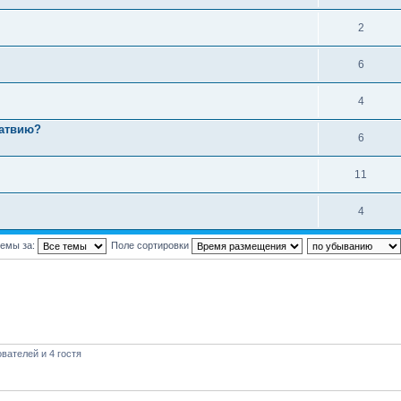
2
6
4
Латвию?
6
11
4
темы за:
Поле сортировки
вателей и 4 гостя