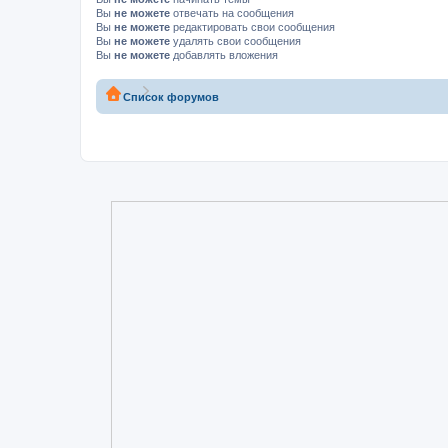
Вы
не можете
отвечать на сообщения
Вы
не можете
редактировать свои сообщения
Вы
не можете
удалять свои сообщения
Вы
не можете
добавлять вложения
Список форумов