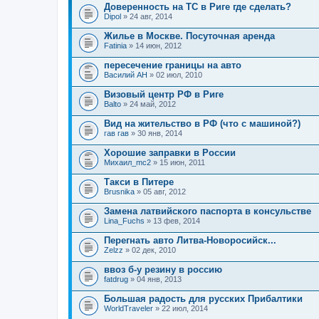
Доверенность на ТС в Риге где сделать?
Dipol
» 24 авг, 2014
Жилье в Москве. Посуточная аренда
Fatinia
» 14 июн, 2012
пересечение границы на авто
Василий АН
» 02 июл, 2010
Визовый центр РФ в Риге
Balto
» 24 май, 2012
Вид на жительство в РФ (что с машиной?)
гав гав
» 30 янв, 2014
Хорошие заправки в России
Михаил_mc2
» 15 июн, 2011
Такси в Питере
Brusnika
» 05 авг, 2012
Замена латвийского паспорта в консульстве
Lina_Fuchs
» 13 фев, 2014
Перегнать авто Литва-Новоросийск...
Zelzz
» 02 дек, 2010
ввоз б-у резину в россию
fatdrug
» 04 янв, 2013
Большая радость для русских Прибалтики
WorldTraveler
» 22 июл, 2014