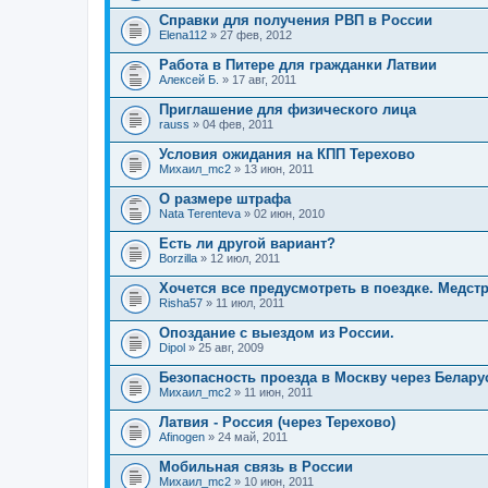
Справки для получения РВП в России
Elena112
» 27 фев, 2012
Работа в Питере для гражданки Латвии
Алексей Б.
» 17 авг, 2011
Приглашение для физического лица
rauss
» 04 фев, 2011
Условия ожидания на КПП Терехово
Михаил_mc2
» 13 июн, 2011
О размере штрафа
Nata Terenteva
» 02 июн, 2010
Есть ли другой вариант?
Borzilla
» 12 июл, 2011
Хочется все предусмотреть в поездке. Медстр
Risha57
» 11 июл, 2011
Опоздание с выездом из России.
Dipol
» 25 авг, 2009
Безопасность проезда в Москву через Белару
Михаил_mc2
» 11 июн, 2011
Латвия - Россия (через Терехово)
Afinogen
» 24 май, 2011
Мобильная связь в России
Михаил_mc2
» 10 июн, 2011