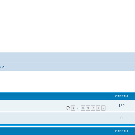
сию
ОТВЕТЫ
132
1
…
5
6
7
8
9
0
ОТВЕТЫ