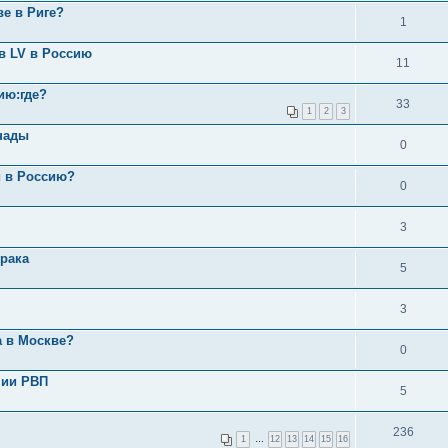
ве в Риге?
1
в LV в Россию
11
ию:где?
33
1
2
3
анады
0
и в Россию?
0
3
брака
5
3
а в Москве?
0
чии РВП
5
236
1
…
12
13
14
15
16