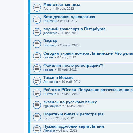
Многократная виза
Гость
» 30 сен, 2012
Виза деловая однократная
Durawka
» 04 окт, 2012
водный транспорт в Петербурге
japonchik
» 06 авг, 2012
Ваучер
Durawka
» 25 май, 2012
Сегодня украли номера Латвийские! Что дела
гав гав
» 07 апр, 2012
Фамилия после регистрации??
гав гав
» 30 май, 2012
Такси в Москве
Armeeting
» 10 май, 2012
Работа в РОссии. Получение разрешения на р
Durawka
» 14 май, 2012
экзамен по русскому языку
rigaismylove
» 14 май, 2012
Обратный билет и регистрация
Гость
» 22 апр, 2012
Нужна подробная карта Латвии
Alexana
» 06 апр, 2012