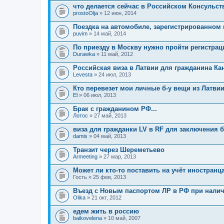
что делается сейчас в Российском Консульст
prostoOlja
» 12 июн, 2014
Поездка на автомобиле, зарегистрированном 
puvim
» 14 май, 2014
По приезду в Москву нужно пройти регистрац
Durawka
» 11 май, 2012
Российская виза в Латвии для гражданина К
Levesta
» 24 июл, 2013
Кто перевезет мои личные б-у вещи из Латви
El
» 06 июл, 2013
Брак с гражданином РФ...
Лотос
» 27 май, 2013
виза для гражданки LV в RF для заключения 
damis
» 04 май, 2013
Транзит через Шереметьево
Armeeting
» 27 мар, 2013
Может ли кто-то поставить на учёт иностранц
Гость
» 25 фев, 2013
Въезд с Новым паспортом ЛР в РФ при нали
Olika
» 21 окт, 2012
едем жить в россию
baikovelena
» 10 май, 2007