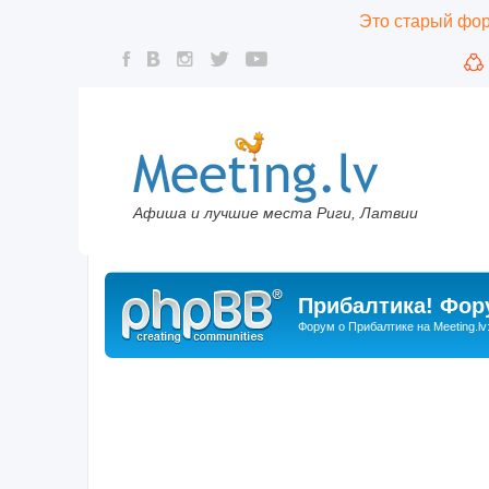
Это старый фору
Афиша и лучшие места Риги, Латвии
Прибалтика! Фору
Форум о Прибалтике на Meeting.lv