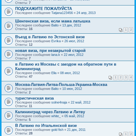
Ответы:
7
ПОДСКАЖИТЕ ПОЖАЛУЙСТА
Последнее сообщение
Tatjana123456
«
24 апр, 2013
Шенгенская виза, если мама латышка
Последнее сообщение
Balto
«
13 дек, 2012
Ответы:
16
1
2
Въезд в Латвию по Эстонской визе
Последнее сообщение
Evrika
«
26 июл, 2012
Ответы:
12
новая виза, при незакрытой старой
Последнее сообщение
lana.k
«
22 июл, 2012
Ответы:
7
в Латвию из Москвы с заездом на обратном пути в
Калининград
Последнее сообщение
Ella
«
08 июл, 2012
Ответы:
47
1
2
3
4
Москва-Латвия-Литва-Польша-Украина-Москва
Последнее сообщение
Balto
«
10 июн, 2012
Ответы:
2
туристическая виза
Последнее сообщение
solne4naja
«
22 май, 2012
Ответы:
11
Калининград через Латвию и Литву
Последнее сообщение
white_
«
05 май, 2012
Ответы:
5
В Латвию по Итальянской визе
Последнее сообщение
gold fish
«
21 дек, 2011
Ответы:
28
1
2