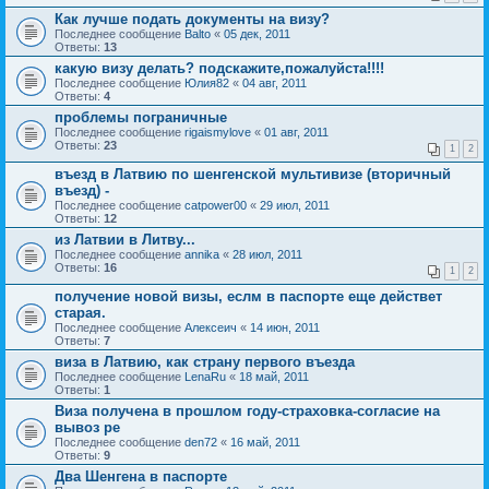
Как лучше подать документы на визу?
Последнее сообщение
Balto
«
05 дек, 2011
Ответы:
13
какую визу делать? подскажите,пожалуйста!!!!
Последнее сообщение
Юлия82
«
04 авг, 2011
Ответы:
4
проблемы пограничные
Последнее сообщение
rigaismylove
«
01 авг, 2011
Ответы:
23
1
2
въезд в Латвию по шенгенской мультивизе (вторичный
въезд) -
Последнее сообщение
catpower00
«
29 июл, 2011
Ответы:
12
из Латвии в Литву...
Последнее сообщение
annika
«
28 июл, 2011
Ответы:
16
1
2
получение новой визы, еслм в паспорте еще действет
старая.
Последнее сообщение
Алексеич
«
14 июн, 2011
Ответы:
7
виза в Латвию, как страну первого въезда
Последнее сообщение
LenaRu
«
18 май, 2011
Ответы:
1
Виза получена в прошлом году-страховка-согласие на
вывоз ре
Последнее сообщение
den72
«
16 май, 2011
Ответы:
9
Два Шенгена в паспорте