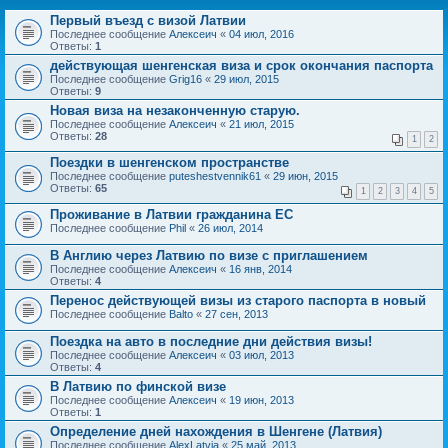
Первый въезд с визой Латвии
Последнее сообщение
Алексеич
«
04 июл, 2016
Ответы:
1
действующая шенгенская виза и срок окончания паспорта
Последнее сообщение
Grig16
«
29 июл, 2015
Ответы:
9
Новая виза на незаконченную старую.
Последнее сообщение
Алексеич
«
21 июл, 2015
Ответы:
28
1
2
Поездки в шенгенском пространстве
Последнее сообщение
puteshestvennik61
«
29 июн, 2015
Ответы:
65
1
2
3
4
5
Проживание в Латвии гражданина ЕС
Последнее сообщение
Phil
«
26 июл, 2014
В Англию через Латвию по визе с приглашением
Последнее сообщение
Алексеич
«
16 янв, 2014
Ответы:
4
Перенос действующей визы из старого паспорта в новый
Последнее сообщение
Balto
«
27 сен, 2013
Поездка на авто в последние дни действия визы!
Последнее сообщение
Алексеич
«
03 июл, 2013
Ответы:
4
В Латвию по финской визе
Последнее сообщение
Алексеич
«
19 июн, 2013
Ответы:
1
Определение дней нахождения в Шенгене (Латвия)
Последнее сообщение
AlexLatvia
«
25 май, 2013