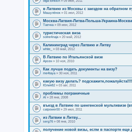
olga tonkich
» 09 июн, 2011
в Латвию из Москвы с заездом на обратном п
Машулёнок
» 01 июл, 2012
Москва-Латвия-Литва-Польша-Украина-Москв
Таечка
» 09 июн, 2012
туристическая виза
solne4naja
» 20 май, 2012
Калининград через Латвию и Литву
white_
» 03 май, 2012
В Латвию по Итальянской визе
Арсен
» 10 ноя, 2010
Как лучше подать документы на визу?
me4taya
» 30 ноя, 2011
какую визу делать? подскажите,пожалуйста!!!!
Юлия82
» 03 авг, 2011
проблемы пограничные
AI
» 28 янв, 2008
въезд в Латвию по шенгенской мультивизе (в
catpower00
» 29 июл, 2011
из Латвии в Литву...
serg76
» 08 янв, 2010
получение новой визы, еслм в паспорте еще д