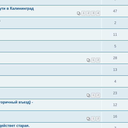
ути в Калининград
47
1
2
3
4
а
2
11
5
28
1
2
13
4
23
1
2
торичный въезд) -
12
16
1
2
ействет старая.