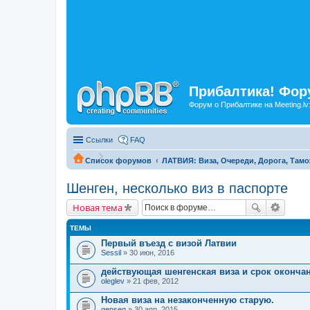
Прибалтика! Фору
Форум о Прибалтике на Meeting.lv
Ссылки
FAQ
Список форумов
ЛАТВИЯ: Виза, Очереди, Дорога, Тамо
Шенген, несколько виз в паспорте
Новая тема
ТЕМЫ
Первый въезд с визой Латвии
Sessil
» 30 июн, 2016
действующая шенгенская виза и срок оконча
oleglev
» 21 фев, 2012
Новая виза на незаконченную старую.
genseq
» 30 апр, 2015