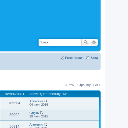
Регистрация
Вход
30 тем • Страница
1
из
1
ПРОСМОТРЫ
ПОСЛЕДНЕЕ СООБЩЕНИЕ
Алексеич
189564
П
04 июл, 2016
е
р
Grig16
е
30092
П
29 июл, 2015
й
е
т
р
Алексеич
и
е
56814
П
21 июл, 2015
к