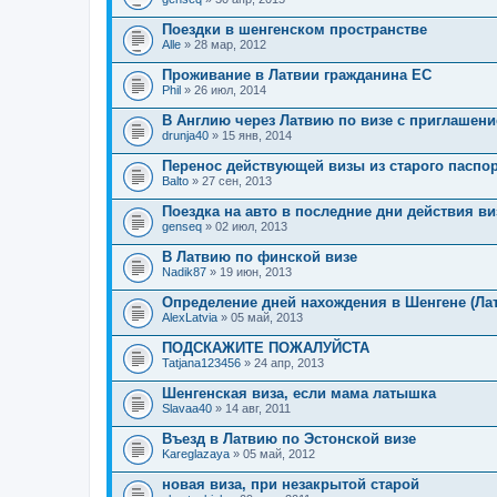
Поездки в шенгенском пространстве
Alle
» 28 мар, 2012
Проживание в Латвии гражданина ЕС
Phil
» 26 июл, 2014
В Англию через Латвию по визе с приглашен
drunja40
» 15 янв, 2014
Перенос действующей визы из старого паспо
Balto
» 27 сен, 2013
Поездка на авто в последние дни действия ви
genseq
» 02 июл, 2013
В Латвию по финской визе
Nadik87
» 19 июн, 2013
Определение дней нахождения в Шенгене (Ла
AlexLatvia
» 05 май, 2013
ПОДСКАЖИТЕ ПОЖАЛУЙСТА
Tatjana123456
» 24 апр, 2013
Шенгенская виза, если мама латышка
Slavaa40
» 14 авг, 2011
Въезд в Латвию по Эстонской визе
Kareglazaya
» 05 май, 2012
новая виза, при незакрытой старой