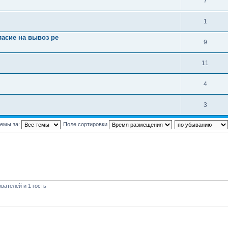
7
1
ласие на вывоз ре
9
11
4
3
темы за:
Поле сортировки
вателей и 1 гость