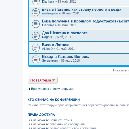
Diankaja
» 19 май, 2011
виза в Латвию, как страну первого въезда
madrugado
» 18 май, 2011
Виза получена в прошлом году-страховка-сог
Diankaja
» 16 май, 2011
Два Шенгена в паспорте
Rage
» 12 май, 2011
Виза в Латвию
Aleks@
» 01 май, 2011
Въезд в Латвию. Вопрос.
Sergeyrom
» 06 июл, 2010
Показать 
Новая тема
Вернуться к списку форумов
КТО СЕЙЧАС НА КОНФЕРЕНЦИИ
Сейчас этот форум просматривают: нет зарегистрированных пользо
ПРАВА ДОСТУПА
Вы
не можете
начинать темы
Вы
не можете
отвечать на сообщения
Вы
не можете
редактировать свои сообщения