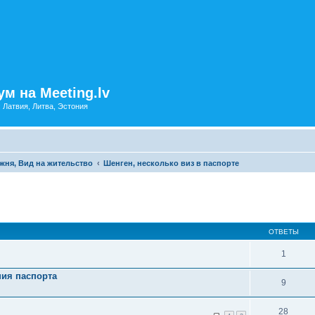
м на Meeting.lv
: Латвия, Литва, Эстония
жня, Вид на жительство
Шенген, несколько виз в паспорте
ОТВЕТЫ
1
ния паспорта
9
28