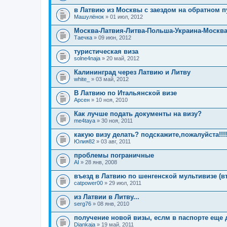
в Латвию из Москвы с заездом на обратном п
Машулёнок
» 01 июл, 2012
Москва-Латвия-Литва-Польша-Украина-Москв
Таечка
» 09 июн, 2012
туристическая виза
solne4naja
» 20 май, 2012
Калининград через Латвию и Литву
white_
» 03 май, 2012
В Латвию по Итальянской визе
Арсен
» 10 ноя, 2010
Как лучше подать документы на визу?
me4taya
» 30 ноя, 2011
какую визу делать? подскажите,пожалуйста!!!!
Юлия82
» 03 авг, 2011
проблемы пограничные
AI
» 28 янв, 2008
въезд в Латвию по шенгенской мультивизе (в
catpower00
» 29 июл, 2011
из Латвии в Литву...
serg76
» 08 янв, 2010
получение новой визы, еслм в паспорте еще д
Diankaja
» 19 май, 2011