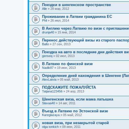
Поездки в шенгенском пространстве
Alle
» 28 мар, 2012
Проживание в Латвии гражданина ЕС
Phil
» 26 июл, 2014
В Англию через Латвию по визе с приглашен
drunja40
» 15 янв, 2014
Перенос действующей визы из старого паспо
Balto
» 27 сен, 2013
Поездка на авто в последние дни действия ви
genseq
» 02 июл, 2013
В Латвию по финской визе
Nadik87
» 19 июн, 2013
Определение дней нахождения в Шенгене (Ла
AlexLatvia
» 05 май, 2013
ПОДСКАЖИТЕ ПОЖАЛУЙСТА
Tatjana123456
» 24 апр, 2013
Шенгенская виза, если мама латышка
Slavaa40
» 14 авг, 2011
Въезд в Латвию по Эстонской визе
Kareglazaya
» 05 май, 2012
новая виза, при незакрытой старой
olga tonkich
» 09 июн, 2011