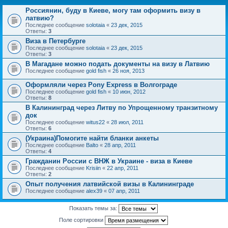
Россиянин, буду в Киеве, могу там оформить визу в
латвию?
Последнее сообщение
solotaia
«
23 дек, 2015
Ответы:
3
Виза в Петербурге
Последнее сообщение
solotaia
«
23 дек, 2015
Ответы:
3
В Магадане можно подать документы на визу в Латвию
Последнее сообщение
gold fish
«
26 ноя, 2013
Оформляли через Pony Express в Волгограде
Последнее сообщение
gold fish
«
10 июн, 2012
Ответы:
8
В Калининград через Литву по Упрощенному транзитному
док
Последнее сообщение
witus22
«
28 июл, 2011
Ответы:
6
(Украина)Помогите найти бланки анкеты
Последнее сообщение
Balto
«
28 апр, 2011
Ответы:
4
Гражданин России с ВНЖ в Украине - виза в Киеве
Последнее сообщение
Krisiin
«
22 апр, 2011
Ответы:
2
Опыт получения латвийской визы в Калининграде
Последнее сообщение
alex39
«
07 апр, 2011
Показать темы за:
Поле сортировки