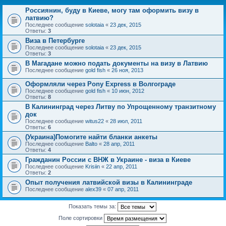
Россиянин, буду в Киеве, могу там оформить визу в
латвию?
Последнее сообщение
solotaia
«
23 дек, 2015
Ответы:
3
Виза в Петербурге
Последнее сообщение
solotaia
«
23 дек, 2015
Ответы:
3
В Магадане можно подать документы на визу в Латвию
Последнее сообщение
gold fish
«
26 ноя, 2013
Оформляли через Pony Express в Волгограде
Последнее сообщение
gold fish
«
10 июн, 2012
Ответы:
8
В Калининград через Литву по Упрощенному транзитному
док
Последнее сообщение
witus22
«
28 июл, 2011
Ответы:
6
(Украина)Помогите найти бланки анкеты
Последнее сообщение
Balto
«
28 апр, 2011
Ответы:
4
Гражданин России с ВНЖ в Украине - виза в Киеве
Последнее сообщение
Krisiin
«
22 апр, 2011
Ответы:
2
Опыт получения латвийской визы в Калининграде
Последнее сообщение
alex39
«
07 апр, 2011
Показать темы за:
Поле сортировки