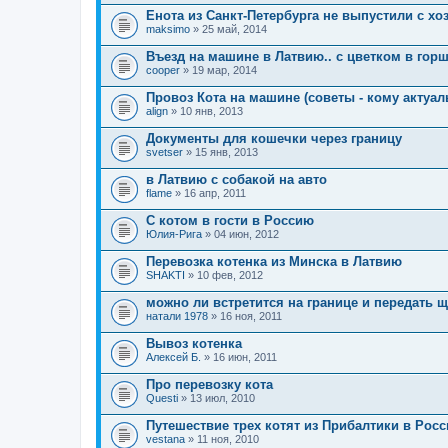
л
Енота из Санкт-Петербурга не выпустили с хо
о
maksimo
» 25 май, 2014
ж
е
Въезд на машине в Латвию.. с цветком в горшк
н
cooper
и
» 19 мар, 2014
я
Провоз Кота на машине (советы - кому актуал
align
» 10 янв, 2013
Документы для кошечки через границу
svetser
» 15 янв, 2013
в Латвию с собакой на авто
flame
» 16 апр, 2011
С котом в гости в Россию
Юлия-Рига
» 04 июн, 2012
Перевозка котенка из Минска в Латвию
SHAKTI
» 10 фев, 2012
можно ли встретится на границе и передать 
натали 1978
» 16 ноя, 2011
Вывоз котенка
Алексей Б.
» 16 июн, 2011
Про перевозку кота
Questi
» 13 июл, 2010
Путешествие трех котят из Прибалтики в Росс
vestana
» 11 ноя, 2010