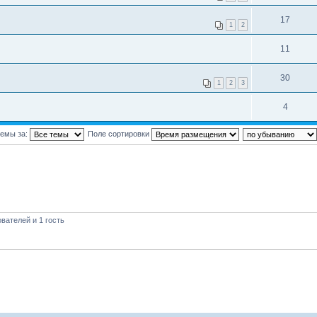
17
1
2
11
30
1
2
3
4
темы за:
Поле сортировки
вателей и 1 гость