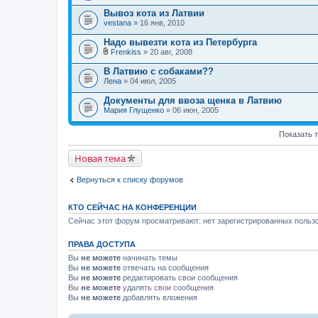
Вывоз кота из Латвии
vestana
» 16 янв, 2010
Надо вывезти кота из Петербурга
Frenkiss
» 20 авг, 2008
В
л
В Латвию с собаками??
о
Лена
» 04 июл, 2005
ж
е
Документы для ввоза щенка в Латвию
н
Мария Глущенко
и
» 06 июн, 2005
я
Показать 
Новая тема
Вернуться к списку форумов
КТО СЕЙЧАС НА КОНФЕРЕНЦИИ
Сейчас этот форум просматривают: нет зарегистрированных пользо
ПРАВА ДОСТУПА
Вы
не можете
начинать темы
Вы
не можете
отвечать на сообщения
Вы
не можете
редактировать свои сообщения
Вы
не можете
удалять свои сообщения
Вы
не можете
добавлять вложения