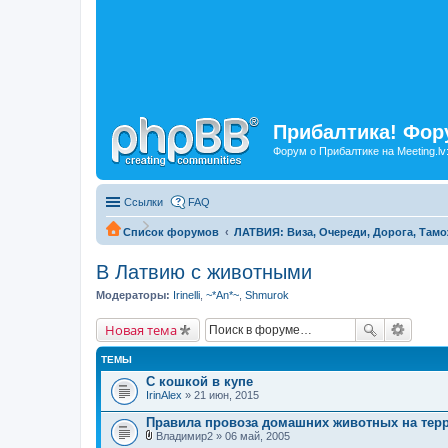
Прибалтика! Фору
Форум о Прибалтике на Meeting.lv
Ссылки
FAQ
Список форумов
ЛАТВИЯ: Виза, Очереди, Дорога, Тамо
В Латвию с животными
Модераторы:
Irinelli
,
~*An*~
,
Shmurok
Новая тема
ТЕМЫ
С кошкой в купе
IrinAlex
» 21 июн, 2015
Правила провоза домашних животных на тер
Владимир2
» 06 май, 2005
В