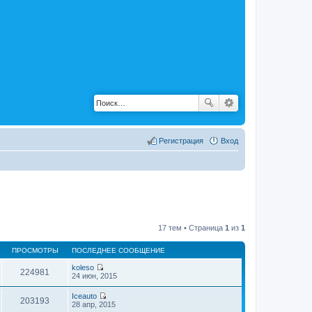
Регистрация
Вход
17 тем • Страница
1
из
1
ПРОСМОТРЫ
ПОСЛЕДНЕЕ СООБЩЕНИЕ
koleso
224981
П
24 июн, 2015
е
р
Iceauto
е
203193
П
28 апр, 2015
й
е