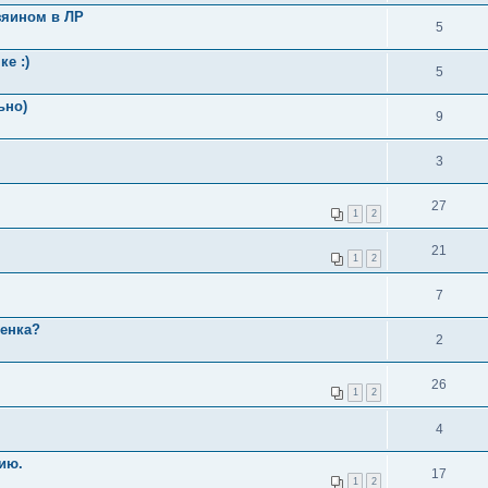
зяином в ЛР
5
е :)
5
ьно)
9
3
27
1
2
21
1
2
7
щенка?
2
26
1
2
4
ию.
17
1
2