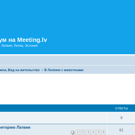
м на Meeting.lv
: Латвия, Литва, Эстония
жня, Вид на жительство
В Латвию с животными
ОТВЕТЫ
8
риторию Латвии
81
1
2
3
4
5
6