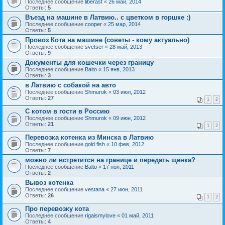
Последнее сообщение
liberast
«
26 май, 2014
Ответы:
5
Въезд на машине в Латвию.. с цветком в горшке :)
Последнее сообщение
cooper
«
25 мар, 2014
Ответы:
5
Провоз Кота на машине (советы - кому актуально)
Последнее сообщение
svetser
«
28 май, 2013
Ответы:
9
Документы для кошечки через границу
Последнее сообщение
Balto
«
15 янв, 2013
Ответы:
3
в Латвию с собакой на авто
Последнее сообщение
Shmurok
«
03 июл, 2012
Ответы:
27
1
2
С котом в гости в Россию
Последнее сообщение
Shmurok
«
09 июн, 2012
Ответы:
21
1
2
Перевозка котенка из Минска в Латвию
Последнее сообщение
gold fish
«
10 фев, 2012
Ответы:
7
можно ли встретится на границе и передать щенка?
Последнее сообщение
Balto
«
17 ноя, 2011
Ответы:
2
Вывоз котенка
Последнее сообщение
vestana
«
27 июн, 2011
Ответы:
26
1
2
Про перевозку кота
Последнее сообщение
rigaismylove
«
01 май, 2011
Ответы:
4