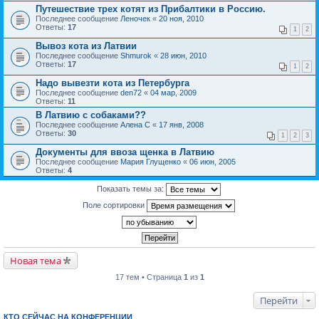
Путешествие трех котят из Прибалтики в Россию.
Последнее сообщение
Леночек
«
20 ноя, 2010
Ответы:
17
1
2
Вывоз кота из Латвии
Последнее сообщение
Shmurok
«
28 июн, 2010
Ответы:
17
1
2
Надо вывезти кота из Петербурга
Последнее сообщение
den72
«
04 мар, 2009
Ответы:
11
В Латвию с собаками??
Последнее сообщение
Алена С
«
17 янв, 2008
Ответы:
30
1
2
3
Документы для ввоза щенка в Латвию
Последнее сообщение
Мария Глущенко
«
06 июн, 2005
Ответы:
4
Показать темы за:
Поле сортировки
Новая тема
17 тем • Страница
1
из
1
Перейти
КТО СЕЙЧАС НА КОНФЕРЕНЦИИ