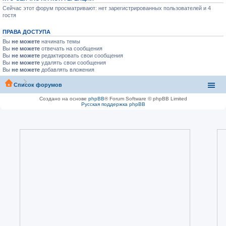
Сейчас этот форум просматривают: нет зарегистрированных пользователей и 4
гостя
ПРАВА ДОСТУПА
Вы
не можете
начинать темы
Вы
не можете
отвечать на сообщения
Вы
не можете
редактировать свои сообщения
Вы
не можете
удалять свои сообщения
Вы
не можете
добавлять вложения
Список форумов
Создано на основе
phpBB
® Forum Software © phpBB Limited
Русская поддержка phpBB