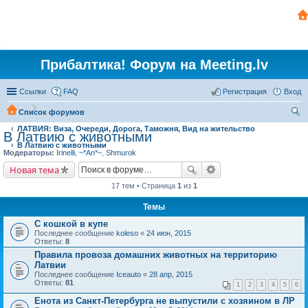
Прибалтика! Форум на Meeting.lv
Ссылки
FAQ
Регистрация
Вход
Список форумов
ЛАТВИЯ: Виза, Очереди, Дорога, Таможня, Вид на жительство
ои
В Латвию с животными
В Латвию с животными
ск
Модераторы:
Irinelli
,
~*An*~
,
Shmurok
Новая тема
17 тем • Страница
1
из
1
Темы
С кошкой в купе
Последнее сообщение
koleso
«
24 июн, 2015
Ответы:
8
Правила провоза домашних животных на территорию
Латвии
Последнее сообщение
Iceauto
«
28 апр, 2015
Ответы:
81
1
2
3
4
5
6
Енота из Санкт-Петербурга не выпустили с хозяином в ЛР