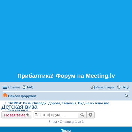
Прибалтика! Форум на Meeting.lv
Ссылки
FAQ
Регистрация
Вход
Список форумов
ЛАТВИЯ: Виза, Очереди, Дорога, Таможня, Вид на жительство
ои
Детская виза
Детская виза
ск
Новая тема
8 тем • Страница
1
из
1
Темы