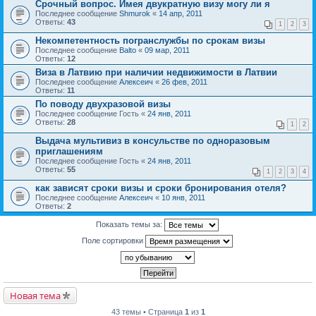
Срочный вопрос. Имея двукратную визу могу ли я
Последнее сообщение
Shmurok
«
14 апр, 2011
Ответы:
43
1
2
3
Некомпетентность погранслужбы по срокам визы
Последнее сообщение
Balto
«
09 мар, 2011
Ответы:
12
Виза в Латвию при наличии недвижимости в Латвии
Последнее сообщение
Алексеич
«
26 фев, 2011
Ответы:
11
По поводу двухразовой визы
Последнее сообщение
Гость
«
24 янв, 2011
Ответы:
28
1
2
Выдача мультивиз в консульстве по одноразовым
приглашениям
Последнее сообщение
Гость
«
24 янв, 2011
Ответы:
55
1
2
3
4
как зависят сроки визы и сроки бронирования отеля?
Последнее сообщение
Алексеич
«
10 янв, 2011
Ответы:
2
Показать темы за:
Поле сортировки
Новая тема
43 темы • Страница
1
из
1