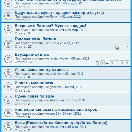
Последнее сообщение
IgorMJ
«
05 апр, 2012
Ответы:
7
Будут давать мульт под срок паспорта (шутка)
Последнее сообщение
Лилит
«
01 апр, 2012
Ответы:
7
Впервые в Латвию? Мульт не дадим!
Последнее сообщение
Алексеич
«
30 мар, 2012
Ответы:
3
Годовая виза. Латвия.
Последнее сообщение
iRka
«
25 мар, 2012
Ответы:
27
1
2
Двухкратная виза
Последнее сообщение
rigaismylove
«
08 дек, 2011
Ответы:
128
1
…
6
7
8
9
Использование мультивизы
Последнее сообщение
gold fish
«
23 ноя, 2011
Ответы:
8
И опять мультивиза.
Последнее сообщение
gold fish
«
08 окт, 2011
Ответы:
1
Нужен совет по визе
Последнее сообщение
Алексеич
«
21 сен, 2011
Ответы:
2
многократная виза на максимальный срок
Последнее сообщение
alex66
«
17 сен, 2011
Ответы:
8
Визы (Россия-Литва-Калининград-Литва-Латвия)
Последнее сообщение
Алексеич
«
15 июл, 2011
Ответы:
2