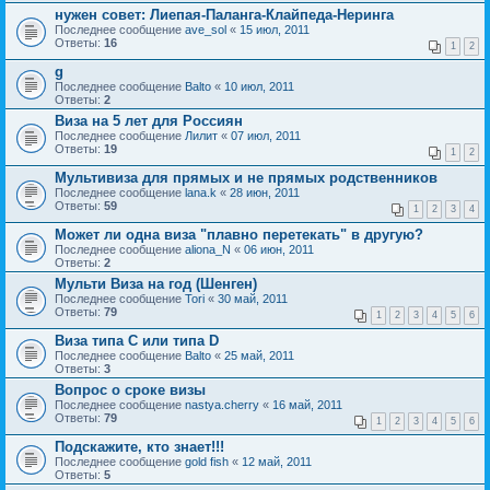
нужен совет: Лиепая-Паланга-Клайпеда-Неринга
Последнее сообщение
ave_sol
«
15 июл, 2011
Ответы:
16
1
2
g
Последнее сообщение
Balto
«
10 июл, 2011
Ответы:
2
Виза на 5 лет для Россиян
Последнее сообщение
Лилит
«
07 июл, 2011
Ответы:
19
1
2
Мультивиза для прямых и не прямых родственников
Последнее сообщение
lana.k
«
28 июн, 2011
Ответы:
59
1
2
3
4
Может ли одна виза "плавно перетекать" в другую?
Последнее сообщение
aliona_N
«
06 июн, 2011
Ответы:
2
Мульти Виза на год (Шенген)
Последнее сообщение
Tori
«
30 май, 2011
Ответы:
79
1
2
3
4
5
6
Виза типа С или типа D
Последнее сообщение
Balto
«
25 май, 2011
Ответы:
3
Вопрос о сроке визы
Последнее сообщение
nastya.cherry
«
16 май, 2011
Ответы:
79
1
2
3
4
5
6
Подскажите, кто знает!!!
Последнее сообщение
gold fish
«
12 май, 2011
Ответы:
5