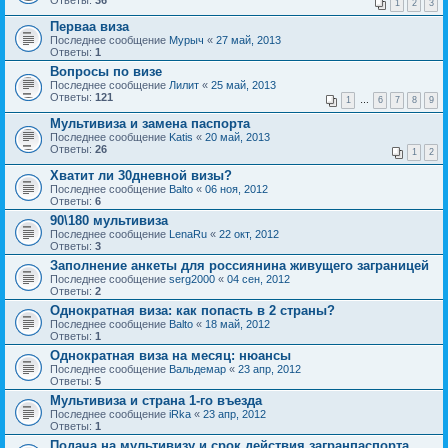
Ответы:
36
1
2
3
Перваа виза
Последнее сообщение
Мурыч
«
27 май, 2013
Ответы:
1
Вопросы по визе
Последнее сообщение
Лилит
«
25 май, 2013
Ответы:
121
1
…
6
7
8
9
Мультивиза и замена паспорта
Последнее сообщение
Katis
«
20 май, 2013
Ответы:
26
1
2
Хватит ли 30дневной визы?
Последнее сообщение
Balto
«
06 ноя, 2012
Ответы:
6
90\180 мультивиза
Последнее сообщение
LenaRu
«
22 окт, 2012
Ответы:
3
Заполнение анкеты для россиянина живущего заграницей
Последнее сообщение
serg2000
«
04 сен, 2012
Ответы:
2
Однократная виза: как попасть в 2 страны?
Последнее сообщение
Balto
«
18 май, 2012
Ответы:
1
Однократная виза на месяц: нюансы
Последнее сообщение
Вальдемар
«
23 апр, 2012
Ответы:
5
Мультивиза и страна 1-го въезда
Последнее сообщение
iRka
«
23 апр, 2012
Ответы:
1
Подача на мультивизу и срок действия загранпаспорта.