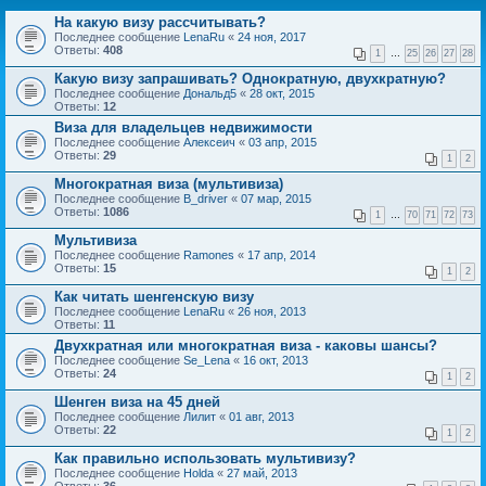
На какую визу рассчитывать?
Последнее сообщение
LenaRu
«
24 ноя, 2017
Ответы:
408
1
…
25
26
27
28
Какую визу запрашивать? Однократную, двухкратную?
Последнее сообщение
Дональд5
«
28 окт, 2015
Ответы:
12
Виза для владельцев недвижимости
Последнее сообщение
Алексеич
«
03 апр, 2015
Ответы:
29
1
2
Многократная виза (мультивиза)
Последнее сообщение
B_driver
«
07 мар, 2015
Ответы:
1086
1
…
70
71
72
73
Мультивиза
Последнее сообщение
Ramones
«
17 апр, 2014
Ответы:
15
1
2
Как читать шенгенскую визу
Последнее сообщение
LenaRu
«
26 ноя, 2013
Ответы:
11
Двухкратная или многократная виза - каковы шансы?
Последнее сообщение
Se_Lena
«
16 окт, 2013
Ответы:
24
1
2
Шенген виза на 45 дней
Последнее сообщение
Лилит
«
01 авг, 2013
Ответы:
22
1
2
Как правильно использовать мультивизу?
Последнее сообщение
Holda
«
27 май, 2013