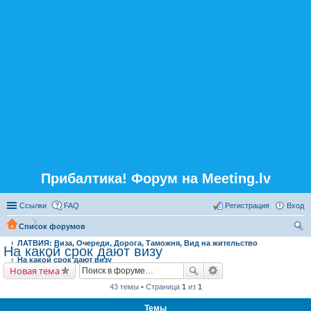
Прибалтика! Форум на Meeting.lv
Ссылки
FAQ
Регистрация
Вход
Список форумов
ЛАТВИЯ: Виза, Очереди, Дорога, Таможня, Вид на жительство
ои
На какой срок дают визу
На какой срок дают визу
ск
Новая тема
43 темы • Страница
1
из
1
Темы