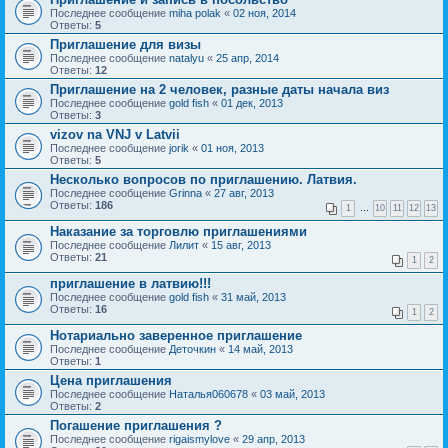
Последнее сообщение
miha polak
«
02 ноя, 2014
Ответы:
5
Приглашение для визы
Последнее сообщение
natalyu
«
25 апр, 2014
Ответы:
12
Приглашение на 2 человек, разные даты начала виз
Последнее сообщение
gold fish
«
01 дек, 2013
Ответы:
3
vizov na VNJ v Latvii
Последнее сообщение
jorik
«
01 ноя, 2013
Ответы:
5
Несколько вопросов по приглашению. Латвия.
Последнее сообщение
Grinna
«
27 авг, 2013
Ответы:
186
1
…
10
11
12
13
Наказание за торговлю приглашениями
Последнее сообщение
Лилит
«
15 авг, 2013
Ответы:
21
1
2
приглашение в латвию!!!
Последнее сообщение
gold fish
«
31 май, 2013
Ответы:
16
1
2
Нотариально заверенное приглашение
Последнее сообщение
Деточкин
«
14 май, 2013
Ответы:
1
Цена приглашения
Последнее сообщение
Наталья060678
«
03 май, 2013
Ответы:
2
Погашение приглашения ?
Последнее сообщение
rigaismylove
«
29 апр, 2013