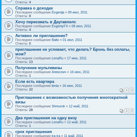
Ответы:
4
Справка о доходах
Последнее сообщение
Evgenija
«
09 июл, 2011
Ответы:
8
Хочу переезжать в Даугавпилс
Последнее сообщение
EvgeniyFX
«
08 июл, 2011
Ответы:
4
Активно ли приглашение?
Последнее сообщение
Balto
«
01 июл, 2011
Ответы:
5
приглашение не успевает, что делать? Бронь без оплаты,
мож?
Последнее сообщение
LenaRu
«
17 июн, 2011
Ответы:
13
Получение мультивизы
Последнее сообщение
Алексеич
«
16 июн, 2011
Ответы:
1
Если есть квартира
Последнее сообщение
lenta
«
16 июн, 2011
Ответы:
22
1
2
Приглашение с возможностью получения многократной
визы
Последнее сообщение
Shmurok
«
12 май, 2011
Ответы:
28
1
2
Два приглашения на одну визу
Последнее сообщение
LenaRu
«
12 май, 2011
Ответы:
1
срок приглашения
Последнее сообщение
ira-ira
«
11 май, 2011