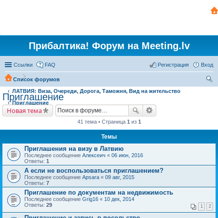
Прибалтика! Форум на Meeting.lv
Ссылки
FAQ
Регистрация
Вход
Список форумов
ЛАТВИЯ: Виза, Очереди, Дорога, Таможня, Вид на жительство
ои
Приглашение
Приглашение
ск
Новая тема
41 тема • Страница
1
из
1
Темы
Приглашения на визу в Латвию
Последнее сообщение
Алексеич
«
06 июн, 2016
Ответы:
1
А если не воспользоваться приглашением?
Последнее сообщение
Apsara
«
09 авг, 2015
Ответы:
7
Приглашение по документам на недвижимость
Последнее сообщение
Grig16
«
10 дек, 2014
Ответы:
29
1
2
Приглашение и запись в посольство