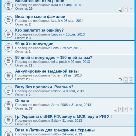
Впечатления от ВЦ Пони
Последнее сообщение
iRka
«
17 апр, 2014
Ответы:
29
1
2
Виза при смене фамилии
Последнее сообщение
lana.k
«
08 мар, 2014
Ответы:
2
Кто заплатит за ошибку?
Последнее сообщение
Laovay
«
10 дек, 2013
Ответы:
3
90 днй в полугодие
Последнее сообщение
Balto
«
29 окт, 2013
Ответы:
1
90 дней в полугодие = 180 дней за раз?
Последнее сообщение
miha polak
«
02 сен, 2013
Ответы:
11
Аннулирование выданной визы
Последнее сообщение
Гость
«
29 авг, 2013
Ответы:
16
1
2
Визу без прописки. Реально?
Последнее сообщение
roller25
«
09 авг, 2013
Ответы:
2
Оплата
Последнее сообщение
Антон2008
«
31 июл, 2013
Ответы:
37
1
2
3
Гр. Украины с ВНЖ РФ, живу в МСК, еду в РИГУ !
Последнее сообщение
Balto
«
31 июл, 2013
Ответы:
1
Виза в Латвию для гражданина Украины
Последнее сообщение
Balto
«
24 июл, 2013