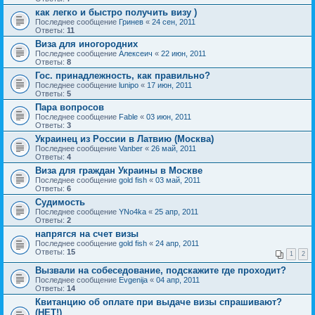
как легко и быстро получить визу )
Последнее сообщение
Гринев
«
24 сен, 2011
Ответы:
11
Виза для иногородних
Последнее сообщение
Алексеич
«
22 июн, 2011
Ответы:
8
Гос. принадлежность, как правильно?
Последнее сообщение
lunipo
«
17 июн, 2011
Ответы:
5
Пара вопросов
Последнее сообщение
Fable
«
03 июн, 2011
Ответы:
3
Украинец из России в Латвию (Москва)
Последнее сообщение
Vanber
«
26 май, 2011
Ответы:
4
Виза для граждан Украины в Москве
Последнее сообщение
gold fish
«
03 май, 2011
Ответы:
6
Судимость
Последнее сообщение
YNo4ka
«
25 апр, 2011
Ответы:
2
напрягся на счет визы
Последнее сообщение
gold fish
«
24 апр, 2011
Ответы:
15
1
2
Вызвали на собеседование, подскажите где проходит?
Последнее сообщение
Evgenija
«
04 апр, 2011
Ответы:
14
Квитанцию об оплате при выдаче визы спрашивают?
(НЕТ!)