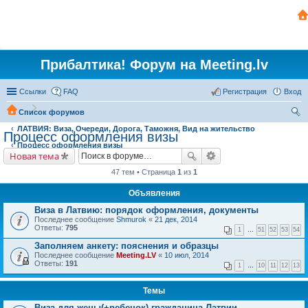
Прибалтика! Форум на Meeting.lv
Ссылки
FAQ
Регистрация
Вход
Список форумов
ЛАТВИЯ: Виза, Очереди, Дорога, Таможня, Вид на жительство
ои
Процесс оформления визы
Процесс оформления визы
ск
Новая тема
47 тем • Страница
1
из
1
Объявления
Виза в Латвию: порядок оформления, документы
Последнее сообщение
Shmurok
«
21 дек, 2014
Ответы:
795
1
…
51
52
53
54
Заполняем анкету: пояснения и образцы
Последнее сообщение
Meeting.LV
«
10 июл, 2014
Ответы:
191
1
…
10
11
12
13
Темы
Виза для жены(+ребенок) гражданина Латвии