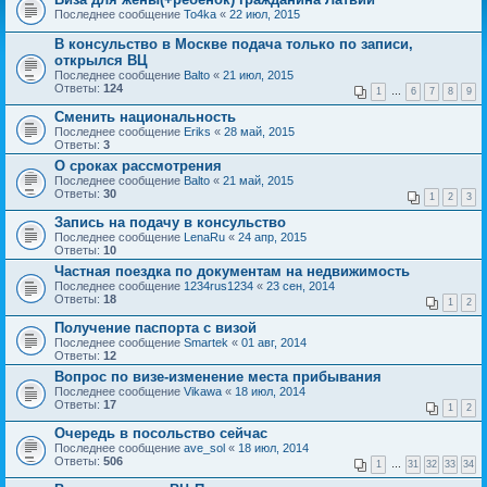
Последнее сообщение
To4ka
«
22 июл, 2015
В консульство в Москве подача только по записи,
открылся ВЦ
Последнее сообщение
Balto
«
21 июл, 2015
Ответы:
124
1
…
6
7
8
9
Сменить национальность
Последнее сообщение
Eriks
«
28 май, 2015
Ответы:
3
О сроках рассмотрения
Последнее сообщение
Balto
«
21 май, 2015
Ответы:
30
1
2
3
Запись на подачу в консульство
Последнее сообщение
LenaRu
«
24 апр, 2015
Ответы:
10
Частная поездка по документам на недвижимость
Последнее сообщение
1234rus1234
«
23 сен, 2014
Ответы:
18
1
2
Получение паспорта с визой
Последнее сообщение
Smartek
«
01 авг, 2014
Ответы:
12
Вопрос по визе-изменение места прибывания
Последнее сообщение
Vikawa
«
18 июл, 2014
Ответы:
17
1
2
Очередь в посольство сейчас
Последнее сообщение
ave_sol
«
18 июл, 2014
Ответы:
506
1
…
31
32
33
34