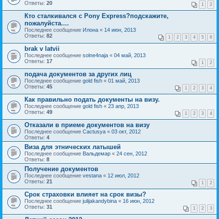
Ответы:
20
1
2
Кто сталкивался с Pony Express?подскажите,
пожалуйста....
Последнее сообщение
Илона
«
14 июн, 2013
Ответы:
82
1
2
3
4
5
6
brak v latvii
Последнее сообщение
solne4naja
«
04 май, 2013
Ответы:
17
1
2
подача документов за других лиц
Последнее сообщение
gold fish
«
01 май, 2013
Ответы:
45
1
2
3
4
Как правильно подать документы на визу.
Последнее сообщение
gold fish
«
23 апр, 2013
Ответы:
49
1
2
3
4
Отказали в приеме документов на визу
Последнее сообщение
Cactusya
«
03 окт, 2012
Ответы:
4
Виза для этнических латышей
Последнее сообщение
Вальдемар
«
24 сен, 2012
Ответы:
8
Получение документов
Последнее сообщение
vestana
«
12 июл, 2012
Ответы:
21
1
2
Срок страховки влияет на срок визы?
Последнее сообщение
julijakandybina
«
16 июн, 2012
Ответы:
31
1
2
3