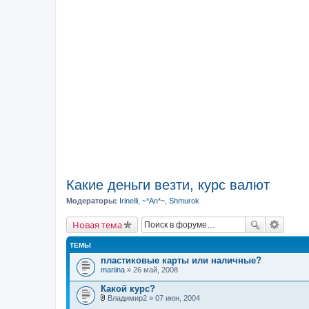
Какие деньги везти, курс валют
Модераторы:
Irinelli
,
~*An*~
,
Shmurok
Новая тема
ТЕМЫ
пластиковые карты или наличные?
mariina
» 26 май, 2008
Какой курс?
Владимир2
» 07 июн, 2004
В