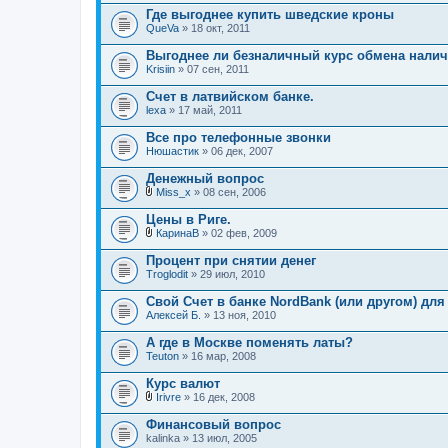
Где выгоднее купить шведские кроны
QueVa
» 18 окт, 2011
Выгоднее ли безналичный курс обмена нали
Krisiin
» 07 сен, 2011
Счет в латвийском банке.
lexa
» 17 май, 2011
Все про телефонные звонки
Нюшастик
» 06 дек, 2007
Денежный вопрос
Miss_x
» 08 сен, 2006
В
л
Цены в Риге.
о
КаринаВ
» 02 фев, 2009
ж
В
е
л
Процент при снятии денег
н
о
Troglodit
и
» 29 июл, 2010
ж
я
е
Свой Счет в банке NordBank (или другом) дл
н
Алексей Б.
и
» 13 ноя, 2010
я
А где в Москве поменять латы?
Teuton
» 16 мар, 2008
Курс валют
Irivre
» 16 дек, 2008
В
л
Финансовый вопрос
о
kalinka
» 13 июл, 2005
ж