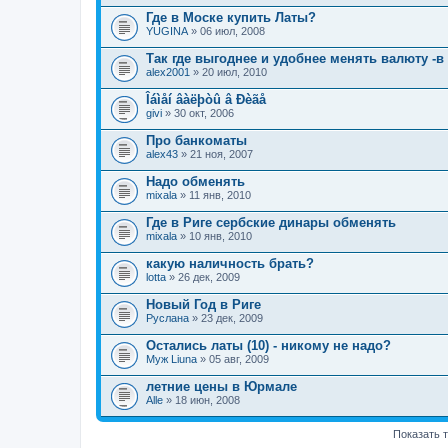
е
Где в Моске купить Латы?
н
YUGINA
и
» 06 июл, 2008
я
Так где выгоднее и удобнее менять валюту -в
alex2001
» 20 июл, 2010
Îáìåí âàëþòû â Ðèãå
givi
» 30 окт, 2006
Про банкоматы
alex43
» 21 ноя, 2007
Надо обменять
mixala
» 11 янв, 2010
Где в Риге сербские динары обменять
mixala
» 10 янв, 2010
какую наличность брать?
lotta
» 26 дек, 2009
Новый Год в Риге
Руслана
» 23 дек, 2009
Остались латы (10) - никому не надо?
Муж Liuna
» 05 авг, 2009
летние цены в Юрмале
Alle
» 18 июн, 2008
Показать 