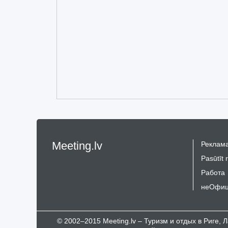
Meeting.lv
Реклама
Pasūtīt 
Работа
неОфиц
© 2002–2015 Meeting.lv – Туризм и отдых в Риге,