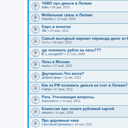
л
ЧАВО про деньги в Латвии
о
Balto
» 06 дек, 2010
ж
е
Мобильная связь в Латвии
н
Наto4kа
и
» 13 май, 2009
я
Евро в монетах
Alle
» 24 мар, 2012
Самый выгодный вариант перевода денег из 
Гость
» 04 июл, 2013
где поменять рубли на латы???
n_savage007
» 17 сен, 2008
В
л
Латы в Москве.
о
mumu
» 27 май, 2007
ж
е
Даугавпилс.Что везти?
н
Добрый Дядя
и
» 11 авг, 2012
я
Как из РФ положить деньги на счет в Латвии?
Fatinia
» 07 фев, 2011
Рига. Уточняющие вопросы.
Анатоличчч
» 10 апр, 2012
Комиссия при оплате рублевой картой
miisterii
» 14 дек, 2009
Про дорожные чеки
СветланаСергеевна
» 14 ноя, 2011