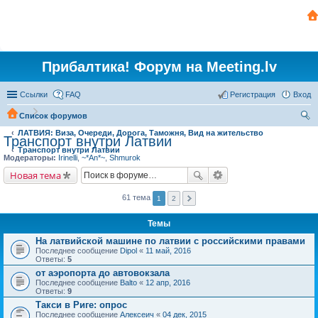
Прибалтика! Форум на Meeting.lv
Ссылки
FAQ
Регистрация
Вход
Список форумов
ЛАТВИЯ: Виза, Очереди, Дорога, Таможня, Вид на жительство
ои
Транспорт внутри Латвии
Транспорт внутри Латвии
ск
Модераторы:
Irinelli
,
~*An*~
,
Shmurok
Новая тема
61 тема
1
2
Темы
На латвийской машине по латвии с российскими правами
Последнее сообщение
Dipol
«
11 май, 2016
Ответы:
5
от аэропорта до автовокзала
Последнее сообщение
Balto
«
12 апр, 2016
Ответы:
9
Такси в Риге: опрос
Последнее сообщение
Алексеич
«
04 дек, 2015