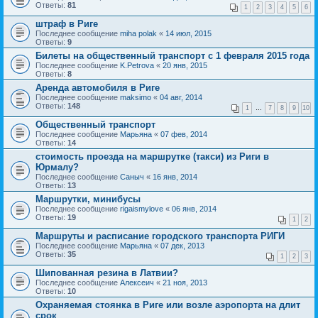
Ответы:
81
1
2
3
4
5
6
штраф в Риге
Последнее сообщение
miha polak
«
14 июл, 2015
Ответы:
9
Билеты на общественный транспорт с 1 февраля 2015 года
Последнее сообщение
K.Petrova
«
20 янв, 2015
Ответы:
8
Аренда автомобиля в Риге
Последнее сообщение
maksimo
«
04 авг, 2014
Ответы:
148
1
…
7
8
9
10
Общественный транспорт
Последнее сообщение
Марьяна
«
07 фев, 2014
Ответы:
14
стоимость проезда на маршрутке (такси) из Риги в
Юрмалу?
Последнее сообщение
Саныч
«
16 янв, 2014
Ответы:
13
Маршрутки, минибусы
Последнее сообщение
rigaismylove
«
06 янв, 2014
Ответы:
19
1
2
Маршруты и расписание городского транспорта РИГИ
Последнее сообщение
Марьяна
«
07 дек, 2013
Ответы:
35
1
2
3
Шипованная резина в Латвии?
Последнее сообщение
Алексеич
«
21 ноя, 2013
Ответы:
10
Охраняемая стоянка в Риге или возле аэропорта на длит
срок