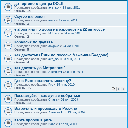
до торгового центра DOLE
Последнее сообщение
ave_sol
«
23 дек, 2011
Ответы:
14
Скутер напрокат
Последнее сообщение
mara
«
12 июл, 2011
Ответы:
3
etalons или по дороге в аэропорт на 22 автобусе
Последнее сообщение
MК_Irina
«
04 июл, 2011
Ответы:
2
кораблик по даугаве
Последнее сообщение
dolgova
«
24 июн, 2011
Ответы:
5
как доехатьиз Риги до поселка Межвиды(Балдоне)
Последнее сообщение
ave_sol
«
28 янв, 2011
Ответы:
4
как доехать до Метрополя?
Последнее сообщение
Алексеич
«
06 янв, 2011
Ответы:
1
Где в Риге оставлять машину?
Последнее сообщение
Pro
«
15 янв, 2010
Ответы:
15
1
2
Посоветуйте - как лучше добраться
Последнее сообщение
Слава
«
31 окт, 2009
Ответы:
13
Встречать и провожать в Резекне
Последнее сообщение
Алексей Б.
«
13 окт, 2009
Карта пробок в риге
Последнее сообщение
Balto
«
17 сен, 2009