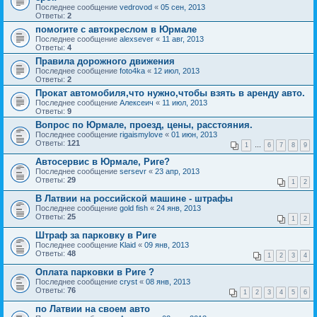
Последнее сообщение
vedrovod
«
05 сен, 2013
Ответы:
2
помогите с автокреслом в Юрмале
Последнее сообщение
alexsever
«
11 авг, 2013
Ответы:
4
Правила дорожного движения
Последнее сообщение
foto4ka
«
12 июл, 2013
Ответы:
2
Прокат автомобиля,что нужно,чтобы взять в аренду авто.
Последнее сообщение
Алексеич
«
11 июл, 2013
Ответы:
9
Вопрос по Юрмале, проезд, цены, расстояния.
Последнее сообщение
rigaismylove
«
01 июн, 2013
Ответы:
121
1
…
6
7
8
9
Автосервис в Юрмале, Риге?
Последнее сообщение
sersevr
«
23 апр, 2013
Ответы:
29
1
2
В Латвии на российской машине - штрафы
Последнее сообщение
gold fish
«
24 янв, 2013
Ответы:
25
1
2
Штраф за парковку в Риге
Последнее сообщение
Klaid
«
09 янв, 2013
Ответы:
48
1
2
3
4
Оплата парковки в Риге ?
Последнее сообщение
cryst
«
08 янв, 2013
Ответы:
76
1
2
3
4
5
6
по Латвии на своем авто