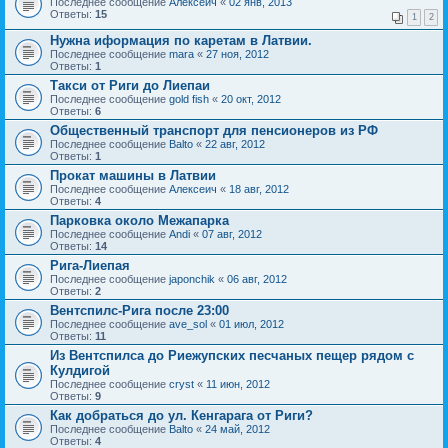
Последнее сообщение
Алексеич
«
02 янв, 2013
Ответы:
15
1
2
Нужна иформация по каретам в Латвии.
Последнее сообщение
mara
«
27 ноя, 2012
Ответы:
1
Такси от Риги до Лиепаи
Последнее сообщение
gold fish
«
20 окт, 2012
Ответы:
6
Общественный транспорт для пенсионеров из РФ
Последнее сообщение
Balto
«
22 авг, 2012
Ответы:
1
Прокат машины в Латвии
Последнее сообщение
Алексеич
«
18 авг, 2012
Ответы:
4
Парковка около Межапарка
Последнее сообщение
Andi
«
07 авг, 2012
Ответы:
14
Рига-Лиепая
Последнее сообщение
japonchik
«
06 авг, 2012
Ответы:
2
Вентспилс-Рига после 23:00
Последнее сообщение
ave_sol
«
01 июл, 2012
Ответы:
11
Из Вентспилса до Риежупских песчаных пещер рядом с
Кулдигой
Последнее сообщение
cryst
«
11 июн, 2012
Ответы:
9
Как добраться до ул. Кенгарага от Риги?
Последнее сообщение
Balto
«
24 май, 2012
Ответы:
4