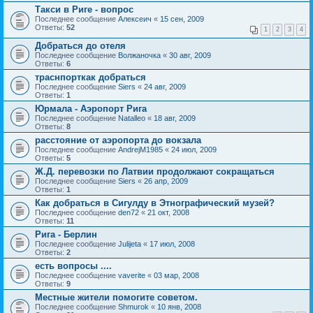
Такси в Риге - вопрос
Последнее сообщение
Алексеич
«
15 сен, 2009
Ответы:
52
1
2
3
4
Добраться до отеля
Последнее сообщение
Волжаночка
«
30 авг, 2009
Ответы:
6
траснпорткак добраться
Последнее сообщение
Siers
«
24 авг, 2009
Ответы:
1
Юрмала - Аэропорт Рига
Последнее сообщение
Natalleo
«
18 авг, 2009
Ответы:
8
расстояние от аэропорта до вокзала
Последнее сообщение
AndrejM1985
«
24 июл, 2009
Ответы:
5
Ж.Д. перевозки по Латвии продолжают сокращаться
Последнее сообщение
Siers
«
26 апр, 2009
Ответы:
1
Как добраться в Сигулду в Этнографический музей?
Последнее сообщение
den72
«
21 окт, 2008
Ответы:
11
Рига - Берлин
Последнее сообщение
Julijeta
«
17 июл, 2008
Ответы:
2
есть вопросы ....
Последнее сообщение
vaverite
«
03 мар, 2008
Ответы:
9
Местные жители помогите советом.
Последнее сообщение
Shmurok
«
10 янв, 2008