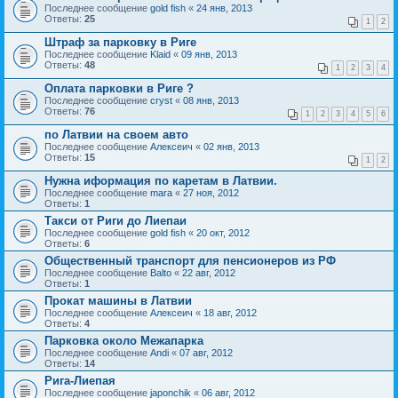
Последнее сообщение
gold fish
«
24 янв, 2013
Ответы:
25
1
2
Штраф за парковку в Риге
Последнее сообщение
Klaid
«
09 янв, 2013
Ответы:
48
1
2
3
4
Оплата парковки в Риге ?
Последнее сообщение
cryst
«
08 янв, 2013
Ответы:
76
1
2
3
4
5
6
по Латвии на своем авто
Последнее сообщение
Алексеич
«
02 янв, 2013
Ответы:
15
1
2
Нужна иформация по каретам в Латвии.
Последнее сообщение
mara
«
27 ноя, 2012
Ответы:
1
Такси от Риги до Лиепаи
Последнее сообщение
gold fish
«
20 окт, 2012
Ответы:
6
Общественный транспорт для пенсионеров из РФ
Последнее сообщение
Balto
«
22 авг, 2012
Ответы:
1
Прокат машины в Латвии
Последнее сообщение
Алексеич
«
18 авг, 2012
Ответы:
4
Парковка около Межапарка
Последнее сообщение
Andi
«
07 авг, 2012
Ответы:
14
Рига-Лиепая
Последнее сообщение
japonchik
«
06 авг, 2012