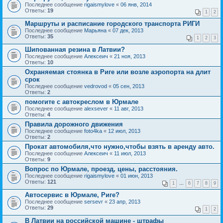
Последнее сообщение
rigaismylove
«
06 янв, 2014
Ответы:
19
1
2
Маршруты и расписание городского транспорта РИГИ
Последнее сообщение
Марьяна
«
07 дек, 2013
Ответы:
35
1
2
3
Шипованная резина в Латвии?
Последнее сообщение
Алексеич
«
21 ноя, 2013
Ответы:
10
Охраняемая стоянка в Риге или возле аэропорта на длит
срок
Последнее сообщение
vedrovod
«
05 сен, 2013
Ответы:
2
помогите с автокреслом в Юрмале
Последнее сообщение
alexsever
«
11 авг, 2013
Ответы:
4
Правила дорожного движения
Последнее сообщение
foto4ka
«
12 июл, 2013
Ответы:
2
Прокат автомобиля,что нужно,чтобы взять в аренду авто.
Последнее сообщение
Алексеич
«
11 июл, 2013
Ответы:
9
Вопрос по Юрмале, проезд, цены, расстояния.
Последнее сообщение
rigaismylove
«
01 июн, 2013
Ответы:
121
1
…
6
7
8
9
Автосервис в Юрмале, Риге?
Последнее сообщение
sersevr
«
23 апр, 2013
Ответы:
29
1
2
В Латвии на российской машине - штрафы