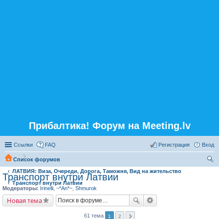
Прибалтика! Форум на Meeting.lv
Ссылки
FAQ
Регистрация
Вход
Список форумов
ЛАТВИЯ: Виза, Очереди, Дорога, Таможня, Вид на жительство
ои
Транспорт внутри Латвии
Транспорт внутри Латвии
ск
Модераторы:
Irinelli
,
~*An*~
,
Shmurok
Новая тема
61 тема
1
2