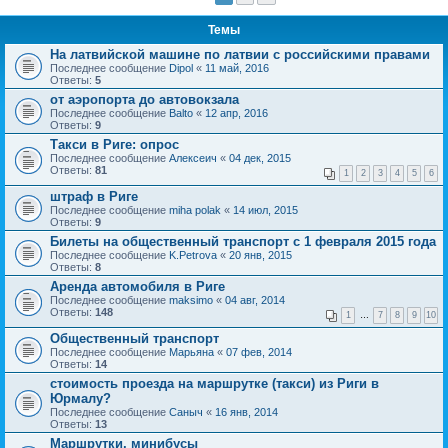
Темы
На латвийской машине по латвии с российскими правами
Последнее сообщение
Dipol
«
11 май, 2016
Ответы:
5
от аэропорта до автовокзала
Последнее сообщение
Balto
«
12 апр, 2016
Ответы:
9
Такси в Риге: опрос
Последнее сообщение
Алексеич
«
04 дек, 2015
Ответы:
81
1
2
3
4
5
6
штраф в Риге
Последнее сообщение
miha polak
«
14 июл, 2015
Ответы:
9
Билеты на общественный транспорт с 1 февраля 2015 года
Последнее сообщение
K.Petrova
«
20 янв, 2015
Ответы:
8
Аренда автомобиля в Риге
Последнее сообщение
maksimo
«
04 авг, 2014
Ответы:
148
1
…
7
8
9
10
Общественный транспорт
Последнее сообщение
Марьяна
«
07 фев, 2014
Ответы:
14
стоимость проезда на маршрутке (такси) из Риги в
Юрмалу?
Последнее сообщение
Саныч
«
16 янв, 2014
Ответы:
13
Маршрутки, минибусы