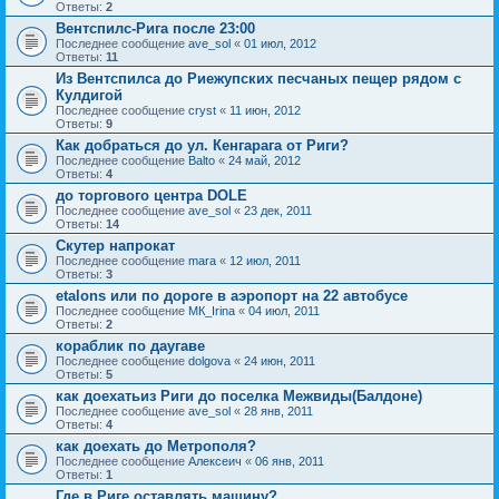
Ответы:
2
Вентспилс-Рига после 23:00
Последнее сообщение
ave_sol
«
01 июл, 2012
Ответы:
11
Из Вентспилса до Риежупских песчаных пещер рядом с
Кулдигой
Последнее сообщение
cryst
«
11 июн, 2012
Ответы:
9
Как добраться до ул. Кенгарага от Риги?
Последнее сообщение
Balto
«
24 май, 2012
Ответы:
4
до торгового центра DOLE
Последнее сообщение
ave_sol
«
23 дек, 2011
Ответы:
14
Скутер напрокат
Последнее сообщение
mara
«
12 июл, 2011
Ответы:
3
etalons или по дороге в аэропорт на 22 автобусе
Последнее сообщение
MК_Irina
«
04 июл, 2011
Ответы:
2
кораблик по даугаве
Последнее сообщение
dolgova
«
24 июн, 2011
Ответы:
5
как доехатьиз Риги до поселка Межвиды(Балдоне)
Последнее сообщение
ave_sol
«
28 янв, 2011
Ответы:
4
как доехать до Метрополя?
Последнее сообщение
Алексеич
«
06 янв, 2011
Ответы:
1
Где в Риге оставлять машину?