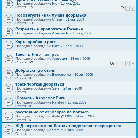
Последнее сообщение
Pro
«
15 янв, 2010
Ответы:
15
1
2
Посоветуйте - как лучше добраться
Последнее сообщение
Слава
«
31 окт, 2009
Ответы:
13
Встречать и провожать в Резекне
Последнее сообщение
Алексей Б.
«
13 окт, 2009
Карта пробок в риге
Последнее сообщение
Balto
«
17 сен, 2009
Такси в Риге - вопрос
Последнее сообщение
Алексеич
«
15 сен, 2009
Ответы:
52
1
2
3
4
Добраться до отеля
Последнее сообщение
Волжаночка
«
30 авг, 2009
Ответы:
6
траснпорткак добраться
Последнее сообщение
Siers
«
24 авг, 2009
Ответы:
1
Юрмала - Аэропорт Рига
Последнее сообщение
Natalleo
«
18 авг, 2009
Ответы:
8
расстояние от аэропорта до вокзала
Последнее сообщение
AndrejM1985
«
24 июл, 2009
Ответы:
5
Ж.Д. перевозки по Латвии продолжают сокращаться
Последнее сообщение
Siers
«
26 апр, 2009
Ответы:
1