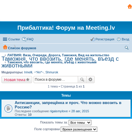
Прибалтика! Форум на Meeting.lv
Ссылки
FAQ
Регистрация
Вход
Список форумов
ЛАТВИЯ: Виза, Очереди, Дорога, Таможня, Вид на жительство
ои
Таможня, что ввозить, где менять, въезд с
Таможня, что ввозить, где менять, въезд с животными
ск
животными
Модераторы:
Irinelli
,
~*An*~
,
Shmurok
Новая тема
1 тема • Страница
1
из
1
Темы
Антисанкции, запрещёнка и проч. Что можно ввозить в
Россию?
Последнее сообщение
rigaismylove
«
28 авг, 2015
Ответы:
10
Показать темы за:
Поле сортировки