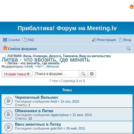
Прибалтика! Форум на Meeting.lv
Ссылки
FAQ
Регистрация
Вход
Список форумов
ЛАТВИЯ: Виза, Очереди, Дорога, Таможня, Вид на жительство
ои
Литва - что ввозить, где менять
Литва - что ввозить, где менять
ск
Модераторы:
Irinelli
,
~*An*~
,
Shmurok
Новая тема
7 тем • Страница
1
из
1
Темы
Черепичный Вильнюс
Последнее сообщение
Andi
«
15 сен, 2015
Ответы:
1
Обменники в Литве
Последнее сообщение
rigaismylove
«
22 июл, 2014
Ответы:
12
Ввоз животных в Литву
Последнее сообщение
gold fish
«
28 май, 2011