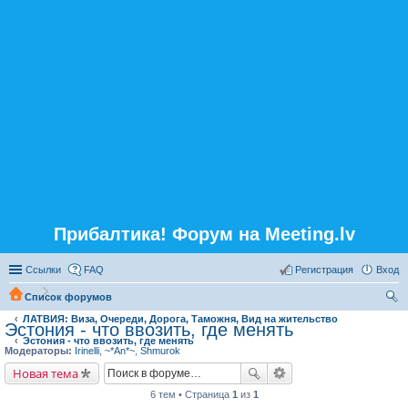
Прибалтика! Форум на Meeting.lv
Ссылки
FAQ
Регистрация
Вход
Список форумов
ЛАТВИЯ: Виза, Очереди, Дорога, Таможня, Вид на жительство
ои
Эстония - что ввозить, где менять
Эстония - что ввозить, где менять
ск
Модераторы:
Irinelli
,
~*An*~
,
Shmurok
Новая тема
6 тем • Страница
1
из
1