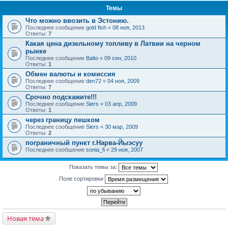
Темы
Что можно ввозить в Эстонию.
Последнее сообщение
gold fish
«
08 ноя, 2013
Ответы:
7
Какая цена дизельному топливу в Латвии на черном
рынке
Последнее сообщение
Balto
«
09 сен, 2010
Ответы:
1
Обмен валюты и комиссия
Последнее сообщение
den72
«
04 ноя, 2009
Ответы:
7
Срочно подскажите!!!
Последнее сообщение
Siers
«
03 апр, 2009
Ответы:
1
через границу пешком
Последнее сообщение
Siers
«
30 мар, 2009
Ответы:
2
пограничный пункт г.Нарва-Йыэсуу
Последнее сообщение
sonia_fi
«
29 ноя, 2007
Показать темы за:
Поле сортировки
Новая тема