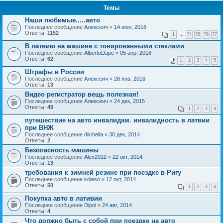
Темы
Наши любимые.....авто
Последнее сообщение
Алексеич
«
14 июн, 2016
Ответы:
1152
1
…
74
75
76
77
В латвию на машине с тонированными стеклами
Последнее сообщение
AlbertoDape
«
05 апр, 2016
Ответы:
62
1
2
3
4
5
Штрафы в России
Последнее сообщение
Алексеич
«
28 янв, 2016
Ответы:
13
Видео регистратор вещь полезная!
Последнее сообщение
Алексеич
«
24 дек, 2015
Ответы:
49
1
2
3
4
путешествие на авто инвалидам. инвалидность в латвии
при ВНЖ
Последнее сообщение
dilchella
«
30 дек, 2014
Ответы:
2
Безопасность машины
Последнее сообщение
Alex2012
«
22 окт, 2014
Ответы:
13
требования к зимней резине при поездке в Ригу
Последнее сообщение
koleso
«
12 окт, 2014
Ответы:
50
1
2
3
4
Покупка авто в лативии
Последнее сообщение
Dipol
«
24 авг, 2014
Ответы:
4
Что должно быть c собой при поездке на авто