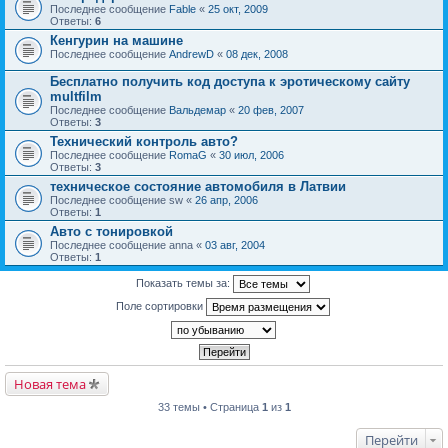
Последнее сообщение
Fable
«
25 окт, 2009
Ответы:
6
Кенгурин на машине
Последнее сообщение
AndrewD
«
08 дек, 2008
Бесплатно получить код доступа к эротическому сайту
multfilm
Последнее сообщение
Вальдемар
«
20 фев, 2007
Ответы:
3
Технический контроль авто?
Последнее сообщение
RomaG
«
30 июл, 2006
Ответы:
3
техническое состояние автомобиля в Латвии
Последнее сообщение
sw
«
26 апр, 2006
Ответы:
1
Авто с тонировкой
Последнее сообщение
anna
«
03 авг, 2004
Ответы:
1
Показать темы за:
Поле сортировки
Новая тема
33 темы • Страница
1
из
1
Перейти