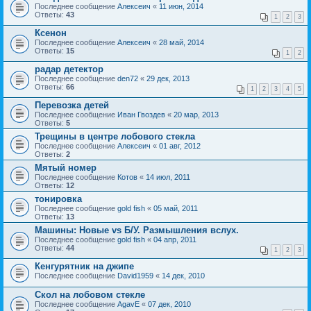
Последнее сообщение
Алексеич
«
11 июн, 2014
Ответы:
43
1
2
3
Ксенон
Последнее сообщение
Алексеич
«
28 май, 2014
Ответы:
15
1
2
радар детектор
Последнее сообщение
den72
«
29 дек, 2013
Ответы:
66
1
2
3
4
5
Перевозка детей
Последнее сообщение
Иван Гвоздев
«
20 мар, 2013
Ответы:
5
Трещины в центре лобового стекла
Последнее сообщение
Алексеич
«
01 авг, 2012
Ответы:
2
Мятый номер
Последнее сообщение
Котов
«
14 июл, 2011
Ответы:
12
тонировка
Последнее сообщение
gold fish
«
05 май, 2011
Ответы:
13
Машины: Новые vs Б/У. Размышления вслух.
Последнее сообщение
gold fish
«
04 апр, 2011
Ответы:
44
1
2
3
Кенгурятник на джипе
Последнее сообщение
David1959
«
14 дек, 2010
Скол на лобовом стекле
Последнее сообщение
AgavE
«
07 дек, 2010