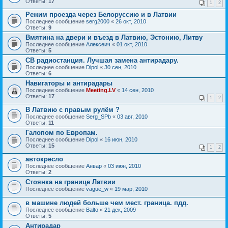
Ответы:
17
1
2
Режим проезда через Белоруссию и в Латвии
Последнее сообщение
serg2000
«
26 окт, 2010
Ответы:
9
Вмятина на двери и въезд в Латвию, Эстонию, Литву
Последнее сообщение
Алексеич
«
01 окт, 2010
Ответы:
5
CB радиостанция. Лучшая замена антирадару.
Последнее сообщение
Dipol
«
30 сен, 2010
Ответы:
6
Навигаторы и антирадары
Последнее сообщение
Meeting.LV
«
14 сен, 2010
Ответы:
17
1
2
В Латвию с правым рулём ?
Последнее сообщение
Serg_SPb
«
03 авг, 2010
Ответы:
11
Галопом по Европам.
Последнее сообщение
Dipol
«
16 июн, 2010
Ответы:
15
1
2
автокресло
Последнее сообщение
Анвар
«
03 июн, 2010
Ответы:
2
Стоянка на границе Латвии
Последнее сообщение
vague_w
«
19 мар, 2010
в машине людей больше чем мест. граница. пдд.
Последнее сообщение
Balto
«
21 дек, 2009
Ответы:
5
Антирадар