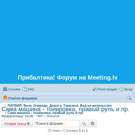
Прибалтика! Форум на Meeting.lv
Ссылки
FAQ
Регистрация
Вход
Список форумов
ЛАТВИЯ: Виза, Очереди, Дорога, Таможня, Вид на жительство
ои
Сама машина - тонировка, правый руль и пр.
Сама машина - тонировка, правый руль и пр.
ск
Модераторы:
Irinelli
,
~*An*~
,
Shmurok
Новая тема
33 темы • Страница
1
из
1