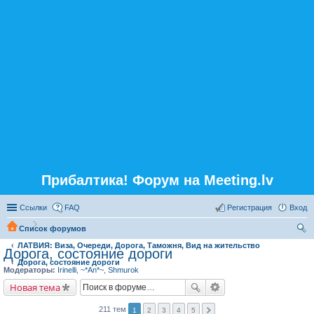
Прибалтика! Форум на Meeting.lv
Ссылки
FAQ
Регистрация
Вход
Список форумов
ЛАТВИЯ: Виза, Очереди, Дорога, Таможня, Вид на жительство
ои
Дорога, состояние дороги
Дорога, состояние дороги
ск
Модераторы:
Irinelli
,
~*An*~
,
Shmurok
Новая тема
211 тем
1
2
3
4
5