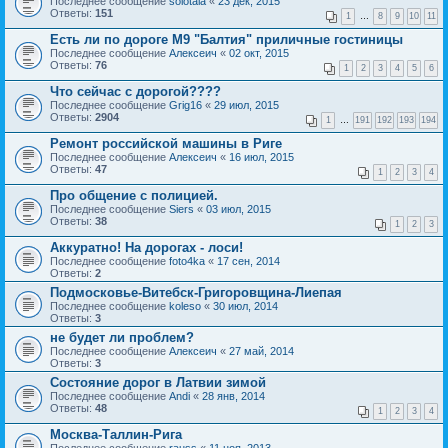
Последнее сообщение
solotaia
«
23 дек, 2015
Ответы:
151
1
…
8
9
10
11
Есть ли по дороге М9 "Балтия" приличные гостиницы
Последнее сообщение
Алексеич
«
02 окт, 2015
Ответы:
76
1
2
3
4
5
6
Что сейчас с дорогой????
Последнее сообщение
Grig16
«
29 июл, 2015
Ответы:
2904
1
…
191
192
193
194
Ремонт российской машины в Риге
Последнее сообщение
Алексеич
«
16 июл, 2015
Ответы:
47
1
2
3
4
Про общение с полицией.
Последнее сообщение
Siers
«
03 июл, 2015
Ответы:
38
1
2
3
Аккуратно! На дорогах - лоси!
Последнее сообщение
foto4ka
«
17 сен, 2014
Ответы:
2
Подмосковье-Витебск-Григоровщина-Лиепая
Последнее сообщение
koleso
«
30 июл, 2014
Ответы:
3
не будет ли проблем?
Последнее сообщение
Алексеич
«
27 май, 2014
Ответы:
3
Состояние дорог в Латвии зимой
Последнее сообщение
Andi
«
28 янв, 2014
Ответы:
48
1
2
3
4
Москва-Таллин-Рига
Последнее сообщение
rauss
«
11 ноя, 2013