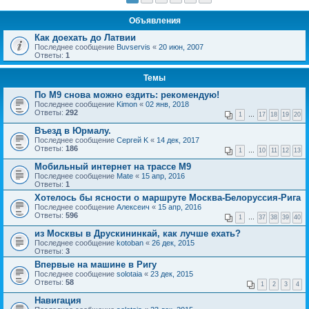
Объявления
Как доехать до Латвии
Последнее сообщение
Buvservis
«
20 июн, 2007
Ответы:
1
Темы
По М9 снова можно ездить: рекомендую!
Последнее сообщение
Kimon
«
02 янв, 2018
Ответы:
292
1
…
17
18
19
20
Въезд в Юрмалу.
Последнее сообщение
Сергей K
«
14 дек, 2017
Ответы:
186
1
…
10
11
12
13
Мобильный интернет на трассе М9
Последнее сообщение
Mate
«
15 апр, 2016
Ответы:
1
Хотелось бы ясности о маршруте Москва-Белоруссия-Рига
Последнее сообщение
Алексеич
«
15 апр, 2016
Ответы:
596
1
…
37
38
39
40
из Москвы в Друскининкай, как лучше ехать?
Последнее сообщение
kotoban
«
26 дек, 2015
Ответы:
3
Впервые на машине в Ригу
Последнее сообщение
solotaia
«
23 дек, 2015
Ответы:
58
1
2
3
4
Навигация