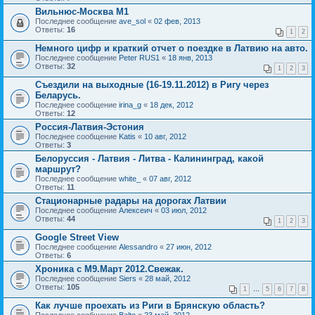
Вильнюс-Москва М1
Последнее сообщение
ave_sol
«
02 фев, 2013
Ответы:
16
1
2
Немного цифр и краткий отчет о поездке в Латвию на авто.
Последнее сообщение
Peter RUS1
«
18 янв, 2013
Ответы:
32
1
2
3
Съездили на выходные (16-19.11.2012) в Ригу через
Беларусь.
Последнее сообщение
irina_g
«
18 дек, 2012
Ответы:
12
Россия-Латвия-Эстония
Последнее сообщение
Katis
«
10 авг, 2012
Ответы:
3
Белоруссия - Латвия - Литва - Калининград, какой
маршрут?
Последнее сообщение
white_
«
07 авг, 2012
Ответы:
11
Стационарные радары на дорогах Латвии
Последнее сообщение
Алексеич
«
03 июл, 2012
Ответы:
44
1
2
3
Google Street View
Последнее сообщение
Alessandro
«
27 июн, 2012
Ответы:
6
Хроника с М9.Март 2012.Свежак.
Последнее сообщение
Siers
«
28 май, 2012
Ответы:
105
1
…
5
6
7
8
Как лучше проехать из Риги в Брянскую область?
Последнее сообщение
Balto
«
23 май, 2012