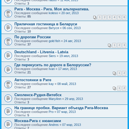
Ответы:
3
Рига - Москва - Рига. Моя альтернатива.
Последнее сообщение
koleso
«
20 окт, 2013
Ответы:
85
1
2
3
4
5
6
Приличная гостиница в Беларуси
Последнее сообщение
Витуся
«
06 сен, 2013
Ответы:
10
По дорогам России
Последнее сообщение
gold fish
«
24 авг, 2013
Ответы:
37
1
2
3
Deutschland - Litvenia - Latvia
Последнее сообщение
Siers
«
19 июл, 2013
Ответы:
3
Где перекусить по дороге в Белоруссии?
Последнее сообщение
Ivan
«
17 июл, 2013
Ответы:
21
1
2
Автостоянки в Риге
Последнее сообщение
kay
«
08 май, 2013
Ответы:
27
1
2
Смоленск-Рудня-Витебск
Последнее сообщение
MaryAnn
«
29 апр, 2013
Ответы:
3
На границе пробки. Вариант объезда Рига-Москва
Последнее сообщение
Pro
«
07 мар, 2013
Ответы:
5
Москва-Рига с нюансами
Последнее сообщение
Andres
«
07 мар, 2013
Ответы:
7