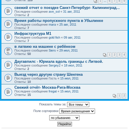
1
…
6
7
8
9
свежий отчет о поездке Санкт-Петербург- Калининград...
Последнее сообщение
ave_sol
«
31 авг, 2011
Ответы:
2
Время работы пропускного пункта в Убылинке
Последнее сообщение
mara
«
25 авг, 2011
Ответы:
7
Инфраструктура М1
Последнее сообщение
gold fish
«
09 авг, 2011
Ответы:
7
в латвию на машине с ребёнком
Последнее сообщение
Siers
«
29 июл, 2011
Ответы:
50
1
2
3
4
Даугавпилс - Юрмала вдоль границы с Литвой.
Последнее сообщение
Sergey2
«
18 июл, 2011
Ответы:
2
Выезд через другую страну Шенгена
Последнее сообщение
Гость
«
15 июл, 2011
Ответы:
10
Свежий отчёт- Москва-Рига-Москва
Последнее сообщение
fregat
«
15 июл, 2011
Ответы:
15
1
2
Показать темы за:
Поле сортировки