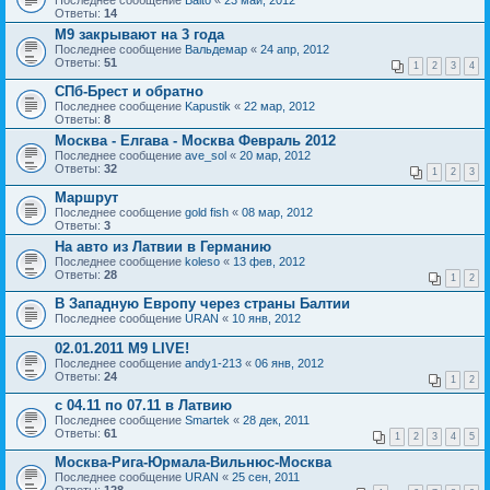
Ответы:
14
M9 закрывают на 3 года
Последнее сообщение
Вальдемар
«
24 апр, 2012
Ответы:
51
1
2
3
4
СПб-Брест и обратно
Последнее сообщение
Kapustik
«
22 мар, 2012
Ответы:
8
Москва - Елгава - Москва Февраль 2012
Последнее сообщение
ave_sol
«
20 мар, 2012
Ответы:
32
1
2
3
Маршрут
Последнее сообщение
gold fish
«
08 мар, 2012
Ответы:
3
На авто из Латвии в Германию
Последнее сообщение
koleso
«
13 фев, 2012
Ответы:
28
1
2
В Западную Европу через страны Балтии
Последнее сообщение
URAN
«
10 янв, 2012
02.01.2011 M9 LIVE!
Последнее сообщение
andy1-213
«
06 янв, 2012
Ответы:
24
1
2
с 04.11 по 07.11 в Латвию
Последнее сообщение
Smartek
«
28 дек, 2011
Ответы:
61
1
2
3
4
5
Москва-Рига-Юрмала-Вильнюс-Москва
Последнее сообщение
URAN
«
25 сен, 2011
Ответы:
128