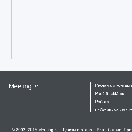
Meeting.lv
Реклама и контакт
Pasūtīt reklāmu
Работа
неОфициальная к
© 2002–2015 Meeting.lv – Туризм и отдых в Риге, Латвии, П