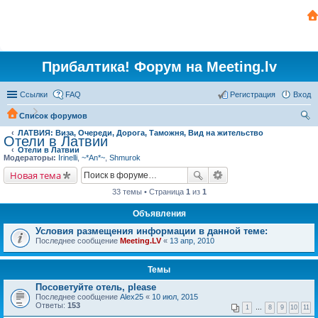
Прибалтика! Форум на Meeting.lv
Ссылки
FAQ
Регистрация
Вход
Список форумов
ЛАТВИЯ: Виза, Очереди, Дорога, Таможня, Вид на жительство
ои
Отели в Латвии
Отели в Латвии
ск
Модераторы:
Irinelli
,
~*An*~
,
Shmurok
Новая тема
33 темы • Страница
1
из
1
Объявления
Условия размещения информации в данной теме:
Последнее сообщение
Meeting.LV
«
13 апр, 2010
Темы
Посоветуйте отель, please
Последнее сообщение
Alex25
«
10 июл, 2015
Ответы:
153
1
…
8
9
10
11