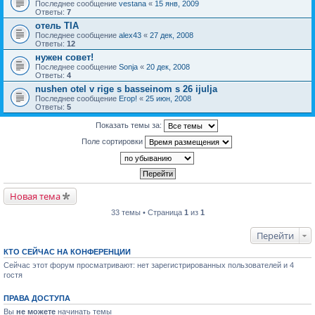
Последнее сообщение
vestana
«
15 янв, 2009
Ответы:
7
отель TIA
Последнее сообщение
alex43
«
27 дек, 2008
Ответы:
12
нужен совет!
Последнее сообщение
Sonja
«
20 дек, 2008
Ответы:
4
nushen otel v rige s basseinom s 26 ijulja
Последнее сообщение
Егор!
«
25 июн, 2008
Ответы:
5
Показать темы за:
Поле сортировки
Новая тема
33 темы • Страница
1
из
1
Перейти
КТО СЕЙЧАС НА КОНФЕРЕНЦИИ
Сейчас этот форум просматривают: нет зарегистрированных пользователей и 4
гостя
ПРАВА ДОСТУПА
Вы
не можете
начинать темы