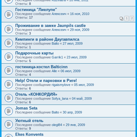
Ответы:
8
Гостиница "Лиелупе"
Последнее сообщение
Алексеич
«
16 ноя, 2010
Ответы:
17
1
2
Проживание в замке Jaunpils castle
Последнее сообщение
Алексеич
«
29 ноя, 2009
Ответы:
3
Кемпинги в районе Даугавпилса
Последнее сообщение
Balto
«
27 июл, 2009
Ответы:
1
Подарочные карты
Последнее сообщение
Garrik1
«
23 июл, 2009
Ответы:
5
гостиница-хостел Balticinn
Последнее сообщение
Alle
«
06 июл, 2009
Ответы:
4
Help! Отели и парковки в Риге!
Последнее сообщение
rigaismylove
«
05 июл, 2009
Ответы:
6
Отель «КОНКОРДИЯ»
Последнее сообщение
Sofya_lana
«
04 май, 2009
Ответы:
6
Jomas Seta
Последнее сообщение
Balto
«
30 апр, 2009
Уютный отель
Последнее сообщение
olegl84
«
29 янв, 2009
Ответы:
9
Ekes Konvents