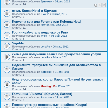
Последнее сообщение
Деточкин
«
04 дек, 2012
Ответы:
26
1
2
отель SunsetHotel в Юрмале
Последнее сообщение
ILYA82
«
03 июл, 2012
Ответы:
5
Konventa seta или Forums или Kolonna Hotel
Последнее сообщение
foto4ka
«
02 июл, 2012
Ответы:
11
Гостиница/мотель недалеко от Риги
Последнее сообщение
white_
«
03 май, 2012
Ответы:
5
Sigulda
Последнее сообщение
LenaRu
«
06 мар, 2012
Ответы:
5
схема для получения аванса без предоставления услуги
Последнее сообщение
LenaRu
«
14 ноя, 2011
Ответы:
2
Подскажите: требуется ли лицензия для отеля-хостела в
Латвии
Последнее сообщение
Деточкин
«
31 авг, 2011
Ответы:
1
будьте осторожны: хостел Кароста Призон! Не учитывают
аванс
Последнее сообщение
Meeting.LV
«
17 авг, 2011
Ответы:
14
Гостиница "Лиесма" (Юрмала, Латвия)
Последнее сообщение
Алексеич
«
14 авг, 2011
Ответы:
5
Посоветуйте где остановиться в районе Kauguri
Последнее сообщение
Kuzinatra
«
28 янв, 2011