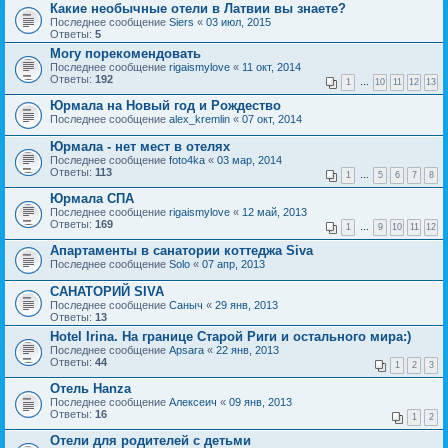
Какие необычные отели в Латвии вы знаете?
Последнее сообщение
Siers
«
03 июл, 2015
Ответы:
5
Могу порекомендовать
Последнее сообщение
rigaismylove
«
11 окт, 2014
Ответы:
192
1
…
10
11
12
13
Юрмала на Новый год и Рождество
Последнее сообщение
alex_kremlin
«
07 окт, 2014
Юрмала - нет мест в отелях
Последнее сообщение
foto4ka
«
03 мар, 2014
Ответы:
113
1
…
5
6
7
8
Юрмала СПА
Последнее сообщение
rigaismylove
«
12 май, 2013
Ответы:
169
1
…
9
10
11
12
Апартаменты в санатории коттеджа Siva
Последнее сообщение
Solo
«
07 апр, 2013
САНАТОРИЙ SIVA
Последнее сообщение
Саныч
«
29 янв, 2013
Ответы:
13
Hotel Irina. На границе Старой Риги и остального мира:)
Последнее сообщение
Apsara
«
22 янв, 2013
Ответы:
44
1
2
3
Отель Hanza
Последнее сообщение
Алексеич
«
09 янв, 2013
Ответы:
16
1
2
Отели для родителей с детьми