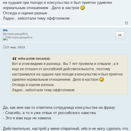
на худшее при походе в консульство и был приятно удивлен
нормальным отношением . Дело в настрое
Отсюда и оценки разные .
Ладно , заболтали тему оффтопиком .
Mik
Интересующийся
Цитата
27 мар, 2013
С
о
о
miha polak писал(а):
б
Вот в этом видимо и разница . Вы 7 лет прожили и отвыкли , а я
щ
е
еще не отошел от российской действительности , поэтому
н
настраивался на худшее при походе в консульство и был приятно
и
е
удивлен нормальным отношением . Дело в настрое
Отсюда и оценки разные .
Ладно , заболтали тему оффтопиком .
Да, как мне как-то ответила сотрудница консульства на фразу:
- Спасибо, а то я уже отвык от российского хамства.
- Это я вам еще не хамила.
Действительно, настрой у меня отвратный, ибо я не могу сделать что