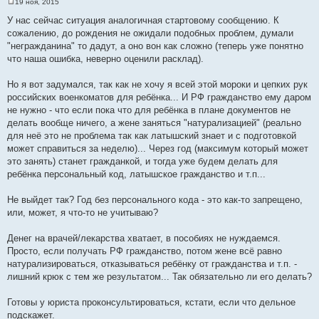
19 ноя, 2015
С
о
У нас сейчас ситуация аналогичная стартовому сообщению. К
о
сожалению, до рождения не ожидали подобных проблем, думали
б
щ
"негражданина" то дадут, а оно вон как сложно (теперь уже понятно
е
что наша ошибка, неверно оценили расклад).
н
и
е
Но я вот задумался, так как не хочу я всей этой мороки и цепких рук
российских военкоматов для ребёнка... И РФ гражданство ему даром
не нужно - что если пока что для ребёнка в плане документов не
делать вообще ничего, а жене заняться "натурализацией" (реально
для неё это не проблема так как латышский знает и с подготовкой
может справиться за неделю)... Через год (максимум который может
это занять) станет гражданкой, и тогда уже будем делать для
ребёнка персональный код, латышское гражданство и т.п...
Не выйдет так? Год без персонального кода - это как-то запрещено,
или, может, я что-то не учитываю?
Денег на врачей/лекарства хватает, в пособиях не нуждаемся.
Просто, если получать РФ гражданство, потом жене всё равно
натурализироваться, отказываться ребёнку от гражданства и т.п. -
лишний крюк с тем же результатом... Так обязательно ли его делать?
Готовы у юриста проконсультироваться, кстати, если что дельное
подскажет.