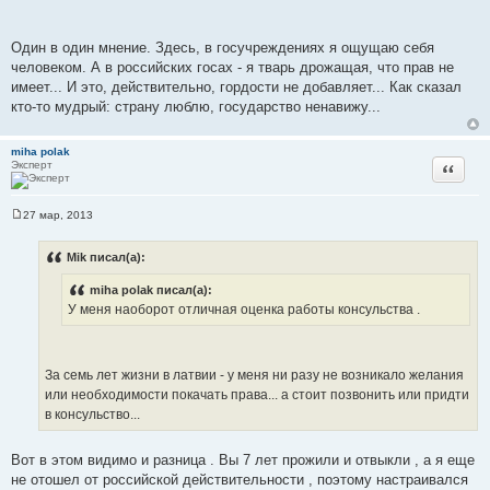
Один в один мнение. Здесь, в госучреждениях я ощущаю себя
человеком. А в российских госах - я тварь дрожащая, что прав не
имеет... И это, действительно, гордости не добавляет... Как сказал
кто-то мудрый: страну люблю, государство ненавижу...
miha polak
Эксперт
Цитата
27 мар, 2013
С
о
о
Mik писал(а):
б
щ
miha polak писал(а):
е
н
У меня наоборот отличная оценка работы консульства .
и
е
За семь лет жизни в латвии - у меня ни разу не возникало желания
или необходимости покачать права... а стоит позвонить или придти
в консульство...
Вот в этом видимо и разница . Вы 7 лет прожили и отвыкли , а я еще
не отошел от российской действительности , поэтому настраивался