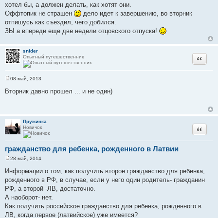
хотел бы, а должен делать, как хотят они.
Оффтопик не страшен
дело идет к завершению, во вторник
отпишусь как съездил, чего добился.
ЗЫ а впереди еще две недели отцовского отпуска!
snider
Опытный путешественник
Цитата
08 май, 2013
С
о
Вторник давно прошел ... и не один)
о
б
щ
е
н
Пружинка
и
Новичок
Цитата
е
гражданство для ребенка, рожденного в Латвии
28 май, 2014
С
о
Информации о том, как получить второе гражданство для ребенка,
о
рожденного в РФ, в случае, если у него один родитель- гражданин
б
щ
РФ, а второй -ЛВ, достаточно.
е
А наоборот- нет.
н
и
Как получить российское гражданство для ребенка, рожденного в
е
ЛВ, когда первое (латвийское) уже имеется?