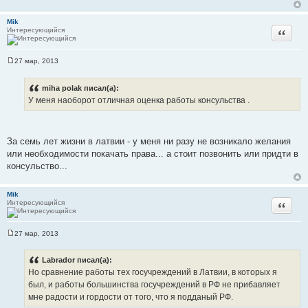
щ
е
н
Mik
и
Интересующийся
Цитата
е
27 мар, 2013
С
о
о
miha polak писал(а):
б
У меня наоборот отличная оценка работы консульства .
щ
е
н
и
е
За семь лет жизни в латвии - у меня ни разу не возникало желания
или необходимости покачать права... а стоит позвонить или придти в
консульство...
Mik
Интересующийся
Цитата
27 мар, 2013
С
о
о
Labrador писал(а):
б
Но сравнение работы тех госучреждений в Латвии, в которых я
щ
е
был, и работы большинства госучреждений в РФ не прибавляет
н
мне радости и гордости от того, что я подданый РФ.
и
е