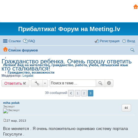
Прибалтика! Форум на Meeting.lv
Ссылки
FAQ
Регистрация
Вход
Список форумов
ои
Гражданство ребенка. Очень прошу ответить
Латвия: вид на жительство, гражданство, работа, учеба, латышский язык
ск
кто сталкивался!
Гражданство, возможности
Модератор:
Legalat
Ответить
39 сообщений
1
2
3
miha polak
Эксперт
Цитата
27 мар, 2013
С
о
Все меняется . Я очень положительно оцениваю систему портала
о
Госуслуги .
б