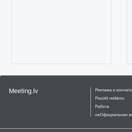
Meeting.lv
Реклама и контакт
Pasūtīt reklāmu
Работа
неОфициальная к