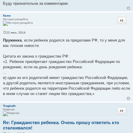
Буду признательна за комментарии.
flame
Интересующийся
Цитата
22 июн, 2014
С
о
Пружинка
, если ребенок родился за пределами РФ, то у меня для
о
вас плохие новости.
б
щ
е
Цитата из закона о гражданстве РФ:
н
и
«1. Ребенок приобретает гражданство Российской Федерации по
е
рождению, если на день рождения ребенка:
...
в) один из его родителей имеет гражданство Российской Федерации,
а другой родитель является иностранным гражданином, при условии,
что ребенок родился на территории Российской Федерации либо если
в ином случае он станет лицом без гражданства;»
Troglodit
Новичок
Цитата
Re: Гражданство ребенка. Очень прошу ответить кто
сталкивался!