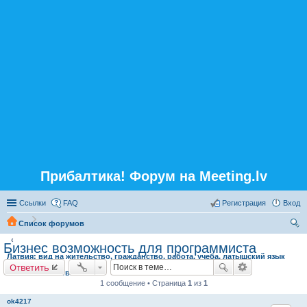
Прибалтика! Форум на Meeting.lv
Ссылки
FAQ
Регистрация
Вход
Список форумов
ои
Бизнес возможность для программиста
Латвия: вид на жительство, гражданство, работа, учеба, латышский язык
ск
Ответить
Работа в Латвии
1 сообщение • Страница
1
из
1
ok4217