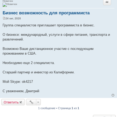
Новичок
Цитата
Бизнес возможность для программиста
24 окт, 2020
С
о
Группа специалистов приглашает программиста в бизнес.
о
б
щ
О бизнесе: международный, услуги в сфере питания, транспорта и
е
развлечений.
н
и
е
Возможно Ваше дистанционное участие с последующим
проживанием в США.
Необходимо еще 2 специалиста.
Старший партнер и инвестор из Калифорнии.
Мой Skype: ok4217
С уважением, Дмитрий
Ответить
1 сообщение • Страница
1
из
1