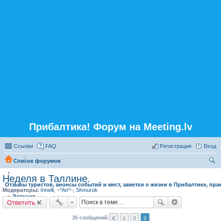
Прибалтика! Форум на Meeting.lv
Ссылки
FAQ
Регистрация
Вход
Список форумов
ои
Неделя в Таллине.
Отзывы туристов, анонсы событий и мест, заметки о жизни в Прибалтике, пра
ск
Модераторы:
Irinelli
,
~*An*~
,
Shmurok
Эстония
Ответить
36 сообщений
1
2
3