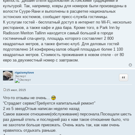
крепость. Дизайн отеля вдохновлен эстонскими традициями и
культурой. Так, например, ковры для номеров были произведены в
волости Сууре-Яани и выполнены в расцветке национальных
эстонских костюмов, сообщает пресс-служба гостиницы.
К услугам гостей - бесплатный доступ в интернет по Wi-Fi, несколько
ресторанов, а также кафе и два бара. Кроме того, в Park Inn by
Radisson Meriton Tallinn находится самый большой в городе
гостиничный спа-центр, площадь которого составляет 2 800
квадратных метров, а также фитнес-клуб. Для деловых гостей
подготовлено 14 конференц-залов общей площадью более 1 100
квадратных метров. Стоимость проживания в новом отеле - от 80
евро за двухместный номер с завтраком.
rigaismylove
Эксперт
Цитата
15 июл, 2015
С
о
Что-то отзывы не очень...
о
“Страдает сервис!Требуется капитальный ремонт”
б
щ
2 из 5 звездОтзыв написан неделю назад
е
Самое важное отношение(обслуживание) персонала.Посещали шесть
н
и
раз данный отель и последний раз к нам такое отношение было, что
е
не захотели больше приезжать. Очень жаль так, как нам очень
нравилось отдыхать раньше.