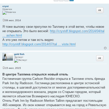
cryst
Новичок
Цитата
09 июл, 2014
С
о
Я тоже выложу свои прогулки по Таллину в этой ветке, чтобы новое
о
не открывать Это было весной:
http://crystdf.blogspot.com/2014/04/tal
б
щ
... ashen.html
е
А это уже летом и там есть видео:
н
и
http://crystdf.blogspot.com/2014/07/tal ... viste.html
е
gold fish
Эксперт
Цитата
15 июл, 2015
С
о
В центре Таллина открылся новый отель
о
Гостиничная группа Carlson Rezidor открыла в Таллине отель бренда
б
щ
Park Inn by Radisson. Гостиница расположена в центре эстонской
е
столицы, в шаговой доступности от многих достопримечательностей
н
и
и железнодорожного вокзала, рядом со Старым городом, который
е
является объектом Всемирного наследия ЮНЕСКО.
Отель Park Inn by Radisson Meriton Tallinn предлагает постояльцам
465 номеров. Из окон комнат открывается вид на город и Ревельскую