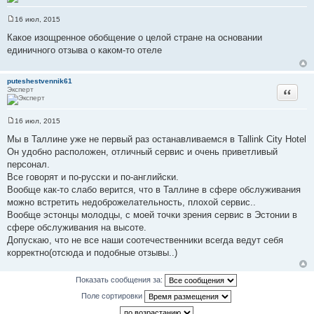
16 июл, 2015
С
о
Какое изощренное обобщение о целой стране на основании
о
единичного отзыва о каком-то отеле
б
щ
е
н
puteshestvennik61
и
Эксперт
Цитата
е
16 июл, 2015
С
о
Мы в Таллине уже не первый раз останавливаемся в Tallink City Hotel
о
Он удобно расположен, отличный сервис и очень приветливый
б
щ
персонал.
е
Все говорят и по-русски и по-английски.
н
и
Вообще как-то слабо верится, что в Таллине в сфере обслуживания
е
можно встретить недоброжелательность, плохой сервис..
Вообще эстонцы молодцы, с моей точки зрения сервис в Эстонии в
сфере обслуживания на высоте.
Допускаю, что не все наши соотечественники всегда ведут себя
корректно(отсюда и подобные отзывы..)
Показать сообщения за:
Поле сортировки