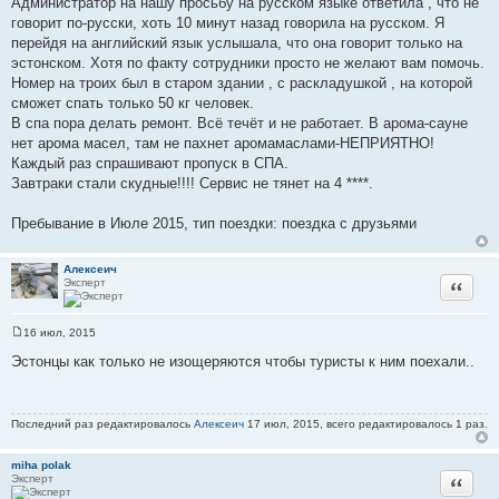
Администратор на нашу просьбу на русском языке ответила , что не
говорит по-русски, хоть 10 минут назад говорила на русском. Я
перейдя на английский язык услышала, что она говорит только на
эстонском. Хотя по факту сотрудники просто не желают вам помочь.
Номер на троих был в старом здании , с раскладушкой , на которой
сможет спать только 50 кг человек.
В спа пора делать ремонт. Всё течёт и не работает. В арома-сауне
нет арома масел, там не пахнет аромамаслами-НЕПРИЯТНО!
Каждый раз спрашивают пропуск в СПА.
Завтраки стали скудные!!!! Сервис не тянет на 4 ****.
Пребывание в Июле 2015, тип поездки: поездка с друзьями
Алексеич
Эксперт
Цитата
16 июл, 2015
С
о
Эстонцы как только не изощеряются чтобы туристы к ним поехали..
о
б
щ
е
н
Последний раз редактировалось
Алексеич
17 июл, 2015, всего редактировалось 1 раз.
и
е
miha polak
Эксперт
Цитата