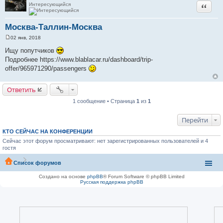
Интересующийся
Цитата
Москва-Таллин-Москва
02 янв, 2018
С
о
Ищу попутчиков
о
Подробнее https://www.blablacar.ru/dashboard/trip-
б
щ
offer/965971290/passengers
е
н
и
Ответить
е
1 сообщение • Страница
1
из
1
Перейти
КТО СЕЙЧАС НА КОНФЕРЕНЦИИ
Сейчас этот форум просматривают: нет зарегистрированных пользователей и 4
гостя
Список форумов
Создано на основе
phpBB
® Forum Software © phpBB Limited
Русская поддержка phpBB