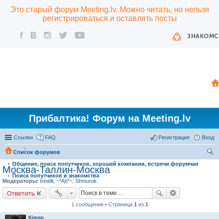
Это старый форум Meeting.lv. Можно читать, но нельзя
регистрироваться и оставлять посты
ЗНАКОМС
Прибалтика! Форум на Meeting.lv
Ссылки
FAQ
Регистрация
Вход
Список форумов
Общение, поиск попутчиков, хорошей компании, встречи форумчан
ои
Москва-Таллин-Москва
Поиск попутчиков и знакомства
ск
Модераторы:
Irinelli
,
~*An*~
,
Shmurok
Ответить
1 сообщение • Страница
1
из
1
Kimon