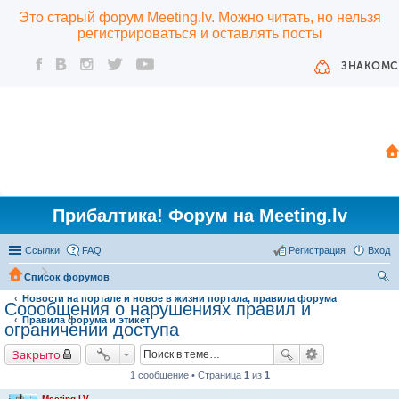
Это старый форум Meeting.lv. Можно читать, но нельзя
регистрироваться и оставлять посты
ЗНАКОМС
Прибалтика! Форум на Meeting.lv
Ссылки
FAQ
Регистрация
Вход
Список форумов
Новости на портале и новое в жизни портала, правила форума
ои
Соообщения о нарушениях правил и
Правила форума и этикет
ск
ограничении доступа
Закрыто
1 сообщение • Страница
1
из
1
Meeting.LV