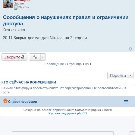
Знаток
Соообщения о нарушениях правил и ограничении
доступа
20 ноя, 2009
С
о
20.11 Закрыт доступ для Nikolajs на 2 недели
о
б
щ
е
н
Закрыто
и
е
1 сообщение • Страница
1
из
1
Перейти
КТО СЕЙЧАС НА КОНФЕРЕНЦИИ
Сейчас этот форум просматривают: нет зарегистрированных пользователей и 3
гостя
Список форумов
Создано на основе
phpBB
® Forum Software © phpBB Limited
Русская поддержка phpBB