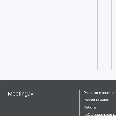
Meeting.lv
Реклама и контакт
Pasūtīt reklāmu
Работа
неОфициальная к