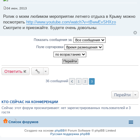
04 июн, 2013
С
о
Ролик о моем любимом мероприятии летнего отдыха в Крыму можно
о
посмотреть
http://www.youtube.com/watch?v=tBwwEvSHXzo
б
щ
Смотрите и приезжайте. Будете очень довольны.
е
н
и
Показать сообщения за:
е
Поле сортировки
Ответить
36 сообщений
1
2
3
Перейти
КТО СЕЙЧАС НА КОНФЕРЕНЦИИ
Сейчас этот форум просматривают: нет зарегистрированных пользователей и 3
гостя
Список форумов
Создано на основе
phpBB
® Forum Software © phpBB Limited
Русская поддержка phpBB