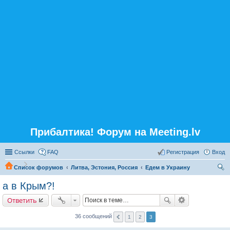
Прибалтика! Форум на Meeting.lv
Ссылки
FAQ
Регистрация
Вход
Список форумов
Литва, Эстония, Россия
Едем в Украину
ои
а в Крым?!
ск
Ответить
36 сообщений
1
2
3