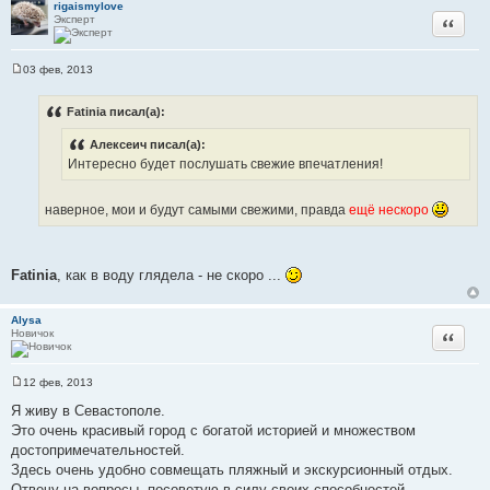
rigaismylove
е
Эксперт
Цитата
03 фев, 2013
С
о
о
Fatinia писал(а):
б
щ
Алексеич писал(а):
е
н
Интересно будет послушать свежие впечатления!
и
е
наверное, мои и будут самыми свежими, правда
ещё нескоро
Fatinia
, как в воду глядела - не скоро ...
Alysa
Новичок
Цитата
12 фев, 2013
С
о
Я живу в Севастополе.
о
Это очень красивый город с богатой историей и множеством
б
щ
достопримечательностей.
е
Здесь очень удобно совмещать пляжный и экскурсионный отдых.
н
и
Отвечу на вопросы, посоветую в силу своих способностей.