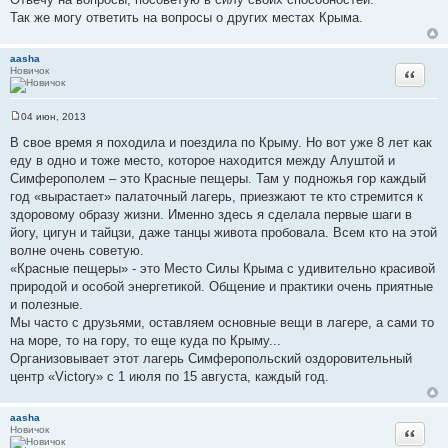
е
Так же могу ответить на вопросы о других местах Крыма.
aasha
Новичок
Цитата
04 июн, 2013
С
о
В свое время я походила и поездила по Крыму. Но вот уже 8 лет как
о
еду в одно и тоже место, которое находится между Алуштой и
б
щ
Симферополем – это Красные пещеры. Там у подножья гор каждый
е
год «вырастает» палаточный лагерь, приезжают те кто стремится к
н
и
здоровому образу жизни. Именно здесь я сделала первые шаги в
е
йогу, цигун и тайцзи, даже танцы живота пробовала. Всем кто на этой
волне очень советую.
«Красные пещеры» - это Место Силы Крыма с удивительно красивой
природой и особой энергетикой. Общение и практики очень приятные
и полезные.
Мы часто с друзьями, оставляем основные вещи в лагере, а сами то
на море, то на гору, то еще куда по Крыму...
Организовывает этот лагерь Симферопольский оздоровительный
центр «Victory» с 1 июля по 15 августа, каждый год.
aasha
Новичок
Цитата