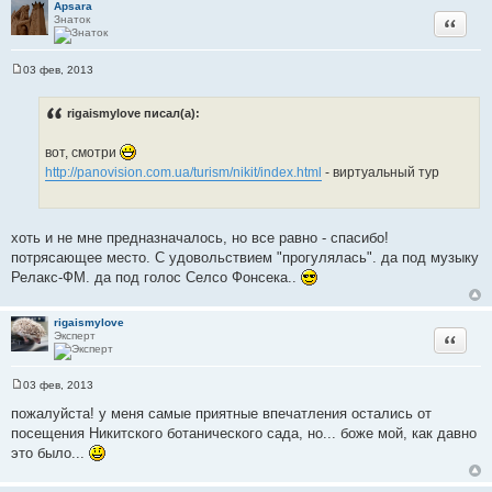
Apsara
Знаток
Цитата
03 фев, 2013
С
о
о
rigaismylove писал(а):
б
щ
е
вот, смотри
н
http://panovision.com.ua/turism/nikit/index.html
- виртуальный тур
и
е
хоть и не мне предназначалось, но все равно - спасибо!
потрясающее место. С удовольствием "прогулялась". да под музыку
Релакс-ФМ. да под голос Селсо Фонсека..
rigaismylove
Эксперт
Цитата
03 фев, 2013
С
о
пожалуйста! у меня самые приятные впечатления остались от
о
посещения Никитского ботанического сада, но... боже мой, как давно
б
щ
это было...
е
н
и