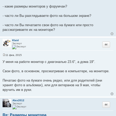
щ
е
- какие размеры мониторов у форумчан?
н
и
е
- часто ли Вы разглядываете фото на большом экране?
- часто ли Вы печатаете свои фото на бумаге или просто
рассматриваете их на мониторе?
Klaid
Эксперт
Цитата
11 фев, 2015
С
о
У меня на работе монитор с диагональю 23.6", а дома 19".
о
б
щ
Свои фото, в основном, просматриваю в компьютере, на мониторе.
е
н
и
Печатаю фото на бумаге очень редко, или для родителей (они
е
хранят фото в альбомах), или для ветеранов на 9 мая, чтобы
вручить им в руки.
Alex2012
Эксперт
Цитата
Re: Размеры монитора