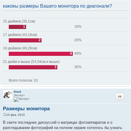
каковы размеры Вашего монитора по диагонали?
15 дюймов (38,1см)
1
10%
17 дюймов (43,18см)
2
20%
19 дюймов (49,28см)
4
40%
21 дюйм и выше (53,34см и выше)
3
30%
Всего голосов:
10
Klaid
Эксперт
Цитата
Размеры монитора
10 фев, 2015
С
о
В свете последних дискуссий о матрицах фотоаппаратов и о
о
разглядывании фотографий на полном экране хотелось бы узнать:
б