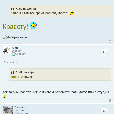
С
о
о
Klaid писал(а):
б
А что Вы там всё время разглядываете?
щ
е
н
и
Красоту!
е
Klaid
Эксперт
Цитата
11 фев, 2015
С
о
о
Andi писал(а):
б
Красоту!
:flower:
щ
е
н
и
е
Так такую красоту нужно живьём рассматривать дома или в студии!
Алексеич
Эксперт
Цитата