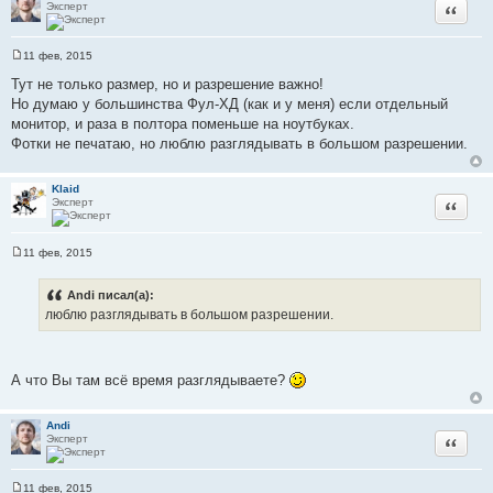
Эксперт
Цитата
11 фев, 2015
С
о
Тут не только размер, но и разрешение важно!
о
Но думаю у большинства Фул-ХД (как и у меня) если отдельный
б
щ
монитор, и раза в полтора поменьше на ноутбуках.
е
Фотки не печатаю, но люблю разглядывать в большом разрешении.
н
и
е
Klaid
Эксперт
Цитата
11 фев, 2015
С
о
о
Andi писал(а):
б
люблю разглядывать в большом разрешении.
щ
е
н
и
е
А что Вы там всё время разглядываете?
Andi
Эксперт
Цитата
11 фев, 2015