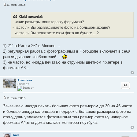
11 фев, 2015
С
о
о
Klaid писал(а):
б
- какие размеры мониторов у форумчан?
щ
е
- часто ли Вы разглядываете фото на большом экране?
н
- часто ли Вы печатаете свои фото на бумаге ... ?
и
е
1) 21" в Риге и 26" в Москве ...
2) регулярная работа с фотографиями в Фотошопе включает в себя
разглядывание изображений ...
3) не часто, но иногда печатаю на струйном цветном принтере в
формате А3 ...
Алексеич
Эксперт
Цитата
11 фев, 2015
С
о
Заказываю иногда печать больших фото размером до 30 на 45 часто
о
и больше,иногда календари в подарок с большим размером фото на
б
щ
стену,дочь увлекается фотокнигами там размер фото ну наверное
е
формата А4,мне дома хватает монитора ноутбука.
н
и
е
Andi