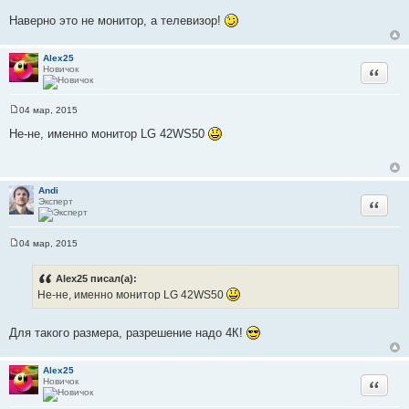
Наверно это не монитор, а телевизор!
Alex25
Новичок
Цитата
04 мар, 2015
С
о
Не-не, именно монитор LG 42WS50
о
б
щ
е
н
Andi
и
Эксперт
Цитата
е
04 мар, 2015
С
о
о
Alex25 писал(а):
б
Не-не, именно монитор LG 42WS50
щ
е
н
и
Для такого размера, разрешение надо 4К!
е
Alex25
Новичок
Цитата