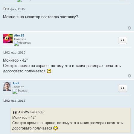
11 фев, 2015
С
о
Можно я на монитор поставлю заставку?
о
б
щ
е
н
Alex25
и
Новичок
Цитата
е
02 мар, 2015
С
о
Монитор - 42"
о
Смотрю прямо на экране, потому что в таких размерах печатать
б
щ
дороговато получается
е
н
и
Andi
е
Эксперт
Цитата
02 мар, 2015
С
о
о
Alex25 писал(а):
б
Монитор - 42"
щ
е
Смотрю прямо на экране, потому что в таких размерах печатать
н
дороговато получается
и
е