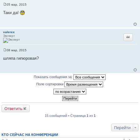
05 мар, 2015
С
о
Таки да!
о
б
щ
е
н
valerex
и
Эксперт
Цитата
е
08 мар, 2015
С
о
шляпа гипюровая?
о
б
щ
е
н
Показать сообщения за:
и
е
Поле сортировки
Ответить
15 сообщений • Страница
1
из
1
Перейти
КТО СЕЙЧАС НА КОНФЕРЕНЦИИ