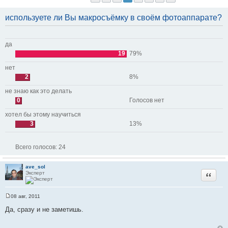
используете ли Вы макросъёмку в своём фотоаппарате?
да
19
79%
нет
2
8%
не знаю как это делать
0
Голосов нет
хотел бы этому научиться
3
13%
Всего голосов:
24
ave_sol
Эксперт
Цитата
08 авг, 2011
С
о
Да, сразу и не заметишь.
о
б
щ