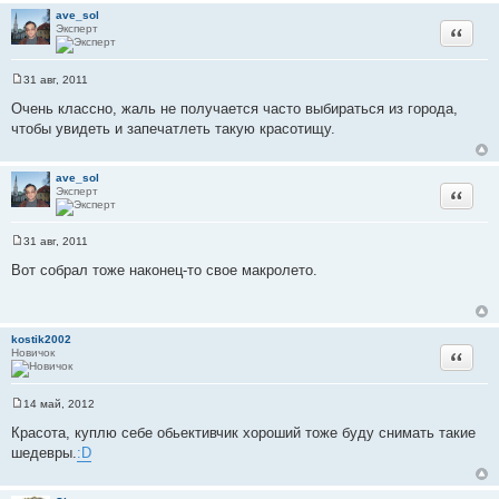
н
ave_sol
и
Эксперт
Цитата
е
31 авг, 2011
С
о
Очень классно, жаль не получается часто выбираться из города,
о
чтобы увидеть и запечатлеть такую красотищу.
б
щ
е
н
ave_sol
и
Эксперт
Цитата
е
31 авг, 2011
С
о
Вот собрал тоже наконец-то свое макролето.
о
б
щ
е
н
kostik2002
и
Новичок
Цитата
е
14 май, 2012
С
о
Красота, куплю себе обьективчик хороший тоже буду снимать такие
о
шедевры.
:D
б
щ
е
н