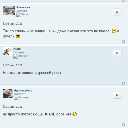
е
н
Алексеич
и
Эксперт
Цитата
е
08 авг, 2011
С
о
Так со спины и не видно ..я бы даже сказал что это не пчела,
а
о
шмель
б
щ
е
н
Klaid
и
Эксперт
Цитата
е
30 авг, 2011
С
о
Несколько капель утренней росы:
о
б
щ
е
н
rigaismylove
и
Эксперт
Цитата
е
30 авг, 2011
С
о
ну просто потрясающе,
Klaid
, слов нет
о
б
щ
е