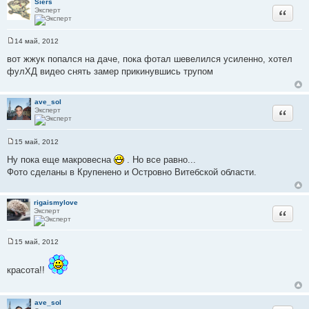
Siers
и
Эксперт
Цитата
е
14 май, 2012
С
о
вот жжук попался на даче, пока фотал шевелился усиленно, хотел
о
фулХД видео снять замер прикинувшись трупом
б
щ
е
н
ave_sol
и
Эксперт
Цитата
е
15 май, 2012
С
о
Ну пока еще макровесна
. Но все равно...
о
Фото сделаны в Крупенено и Островно Витебской области.
б
щ
е
н
rigaismylove
и
Эксперт
Цитата
е
15 май, 2012
С
о
о
красота!!
б
щ
е
н
ave_sol
и