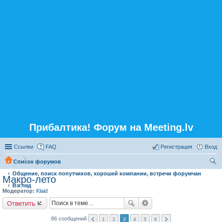
Прибалтика! Форум на Meeting.lv
Ссылки
FAQ
Регистрация
Вход
Список форумов
Общение, поиск попутчиков, хорошей компании, встречи форумчан
ои
Макро-лето
Взгляд
ск
Модератор:
Klaid
Ответить
86 сообщений
1
2
3
4
5
6