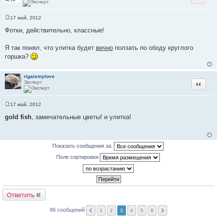
17 май, 2012
С
о
Фотки, действительно, классные!
о
б
щ
Я так понял, что улитка будет
вечно
ползать по ободу круглого
е
горшка?
н
и
е
rigaismylove
Эксперт
Цитата
17 май, 2012
С
о
gold fish
, замечательные цветы! и улитка!
о
б
щ
е
н
Показать сообщения за:
и
е
Поле сортировки
Ответить
86 сообщений
1
2
3
4
5
6