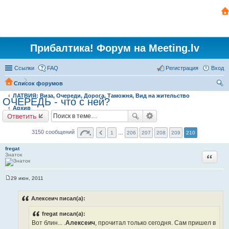
Прибалтика! Форум на Meeting.lv
Ссылки
FAQ
Регистрация
Вход
Список форумов
ЛАТВИЯ: Виза, Очереди, Дорога, Таможня, Вид на жительство
ои
ОЧЕРЕДЬ - что с ней?
Архив
ск
Ответить
3150 сообщений
1
…
206
207
208
209
210
fregat
Знаток
Цитата
29 июн, 2011
С
о
о
Алексеич писал(а):
б
щ
fregat писал(а):
е
н
Вот блин... .
Алексеич
, прочитал только сегодня. Сам пришел в
и