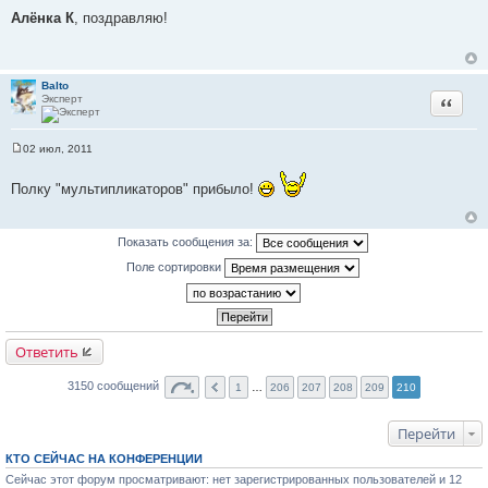
о
Алёнка К
, поздравляю!
о
б
щ
е
н
Balto
и
Эксперт
Цитата
е
02 июл, 2011
С
о
о
Полку "мультипликаторов" прибыло!
б
щ
е
н
Показать сообщения за:
и
е
Поле сортировки
Ответить
3150 сообщений
1
…
206
207
208
209
210
Перейти
КТО СЕЙЧАС НА КОНФЕРЕНЦИИ
Сейчас этот форум просматривают: нет зарегистрированных пользователей и 12