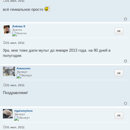
01 июл, 2011
С
о
всё гениальное просто
о
б
щ
е
н
Алёнка К
и
Знаток
Цитата
е
01 июл, 2011
С
о
Ура, мне тоже дали мульт до января 2013 года. на 90 дней в
о
полугодии.
б
щ
е
н
Алексеич
и
Эксперт
Цитата
е
01 июл, 2011
С
о
Поздравляем!
о
б
щ
е
н
rigaismylove
и
Эксперт
Цитата
е
01 июл, 2011
С