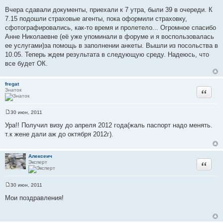
С
о
Вчера сдавали документы, приехали к 7 утра, были 39 в очереди. К
о
7.15 подошли страховые агенты, пока оформили страховку,
б
щ
сфотографировались, как-то время и пролетело... Огромное спасибо
е
Анне Николаевне (её уже упоминали в форуме и я воспользовалась
н
и
ее услугами)за помощь в заполнении анкеты. Вышли из посольства в
е
10.05. Теперь ждем результата в следующую среду. Надеюсь, что
все будет ОК.
fregat
Знаток
Цитата
30 июн, 2011
С
о
Ура!! Получил визу до апреля 2012 года(жаль паспорт надо менять.
о
т.к жене дали аж до октября 2012г).
б
щ
е
н
Алексеич
и
Эксперт
Цитата
е
30 июн, 2011
С
о
Мои поздравления!
о
б
щ
е