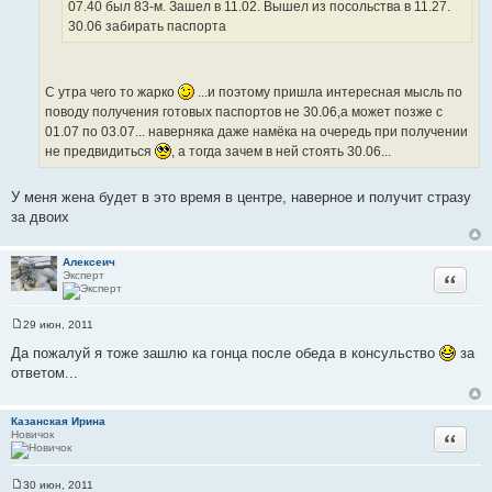
07.40 был 83-м. Зашел в 11.02. Вышел из посольства в 11.27.
е
30.06 забирать паспорта
С утра чего то жарко
...и поэтому пришла интересная мысль по
поводу получения готовых паспортов не 30.06,а может позже с
01.07 по 03.07... наверняка даже намёка на очередь при получении
не предвидиться
, а тогда зачем в ней стоять 30.06...
У меня жена будет в это время в центре, наверное и получит стразу
за двоих
Алексеич
Эксперт
Цитата
29 июн, 2011
С
о
Да пожалуй я тоже зашлю ка гонца после обеда в консульство
за
о
ответом...
б
щ
е
н
Казанская Ирина
и
Новичок
Цитата
е
30 июн, 2011