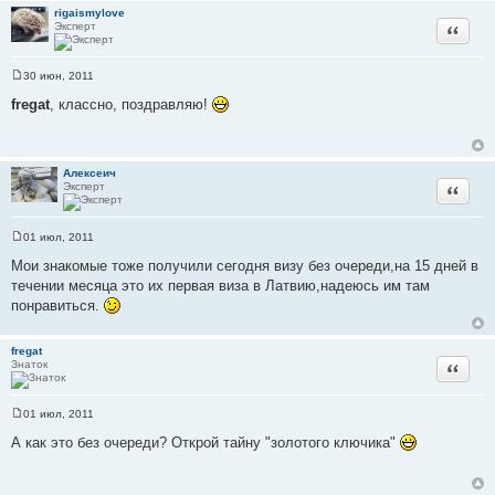
н
rigaismylove
и
Эксперт
Цитата
е
30 июн, 2011
С
о
fregat
, классно, поздравляю!
о
б
щ
е
н
Алексеич
и
Эксперт
Цитата
е
01 июл, 2011
С
о
Мои знакомые тоже получили сегодня визу без очереди,на 15 дней в
о
течении месяца это их первая виза в Латвию,надеюсь им там
б
щ
понравиться.
е
н
и
fregat
е
Знаток
Цитата
01 июл, 2011
С
о
А как это без очереди? Открой тайну "золотого ключика"
о
б
щ
е