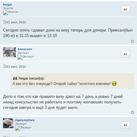
н
fregat
и
Знаток
Цитата
е
01 июл, 2011
С
о
Сегодня опять сдавал доки на визу теперь для дочери. Приехал(был
о
190-м) в 11.15 вышел в 13.10
б
щ
е
н
Алексеич
и
Эксперт
Цитата
е
01 июл, 2011
С
о
о
fregat писал(а):
б
А как это без очереди? Открой тайну "золотого ключика"
щ
е
н
и
Дело в том,что как правило визу дают на 7 день,а ровно 7 дней
е
назад консульство не работало и поэтому желаюших получить
сегодня завтра и ещё 3 дня будет мало..
rigaismylove
Эксперт
Цитата