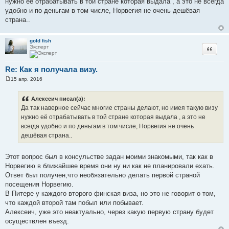
нужно её отрабатывать в той стране которая выдала , а это не всегда
б
щ
удобно и по деньгам в том числе, Норвегия не очень дешёвая
е
страна..
н
и
е
gold fish
Эксперт
Цитата
Re: Как я получала визу.
15 апр, 2016
С
о
о
Алексеич писал(а):
б
Да так наверное сейчас многие страны делают, но имея такую визу
щ
е
нужно её отрабатывать в той стране которая выдала , а это не
н
всегда удобно и по деньгам в том числе, Норвегия не очень
и
е
дешёвая страна..
Этот вопрос был в консульстве задан моими знакомыми, так как в
Норвегию в ближайшее время они ну ни как не планировали ехать.
Ответ был получен,что необязательно делать первой страной
посещения Норвегию.
В Питере у каждого второго финская виза, но это не говорит о том,
что каждой второй там побыл или побывает.
Алексеич, уже это неактуально, через какую первую страну будет
осуществлен въезд.