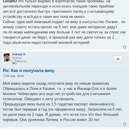
LenaRU
это только видимо в аэропортах,такие проблемы, на
о
автомобильном переходе и если ехать поездом таких проблем
б
щ
нет,всё достаточно быстро -приложили палец к считывающему
е
устройству и всё,да и таких виз пока не много.
н
и
Сейчас один мой знакомый подаёт на визу в консульство Латвии , по
е
моему совету кстати,просит на 5 лет, мне даже интересно дадут
ли,по моим наблюдениям ему больше 3 лет не светит,ну за спрос как
говорится денег не берут, в прошлый раз ему дали только на 2
года,обьяснили недостаточной визовой историей..
Алёнка К
Знаток
Цитата
Re: Как я получала визу.
06 апр, 2016
С
о
Моя мама неделю назад получала визу по новым правилам.
о
Обращались в Пони в Казани, т.к. у нас в Йошкар-Оле и в более
б
щ
близких Чебоксарах все еще нет устройства для считывания
е
отпечатков. Обещают к лету установить.
н
и
Предыдущая виза была на 1,5 года(там паспорт заканчивался),
е
потом был перерыв в год (не оформляла визу). Запросили на 5 лет,
но дали пока на 2 года. Я думаю, что из-за того что был большой
перерыв. Она уроженка Латвии, в России живет 20 лет.