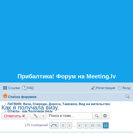
Прибалтика! Форум на Meeting.lv
Ссылки
FAQ
Регистрация
Вход
Список форумов
ЛАТВИЯ: Виза, Очереди, Дорога, Таможня, Вид на жительство
ои
Как я получала визу.
Отчеты - как получали визу
ск
Ответить
175 сообщений
1
…
8
9
10
11
12