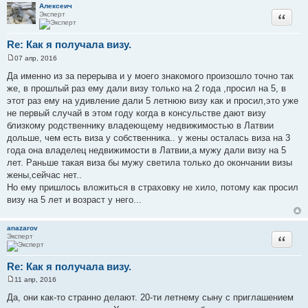
Алексеич
Эксперт
Цитата
Re: Как я получала визу.
07 апр, 2016
С
о
Да именно из за перерыва и у моего знакомого произошло точно так
о
же, в прошлый раз ему дали визу только на 2 года ,просил на 5, в
б
щ
этот раз ему на удивление дали 5 летнюю визу как и просил,это уже
е
не первый случай в этом году когда в консульстве дают визу
н
и
близкому родственнику владеющему недвижимостью в Латвии
е
дольше, чем есть виза у собственника.. у жены осталась виза на 3
года она владелец недвижимости в Латвии,а мужу дали визу на 5
лет. Раньше такая виза бы мужу светила только до окончании визы
жены,сейчас нет..
Но ему пришлось вложиться в страховку не хило, потому как просил
визу на 5 лет и возраст у него...
anazarov
Эксперт
Цитата
Re: Как я получала визу.
11 апр, 2016
С
о
Да, они как-то странно делают. 20-ти летнему сыну с приглашением
о