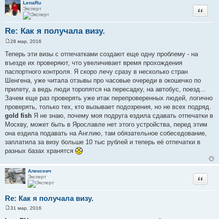
LenaRu
Эксперт
Цитата
Re: Как я получала визу.
28 мар, 2016
С
о
Теперь эти визы с отпечатками создают еще одну проблему - на
о
въезде их проверяют, что увеличивает время прохождения
б
щ
паспортного контроля. Я скоро лечу сразу в несколько стран
е
Шенгена, уже читала отзывы про часовые очереди в окошечко по
н
и
прилету, а ведь люди торопятся на пересадку, на автобус, поезд...
е
Зачем еще раз проверять уже итак перепроверенных людей, логично
проверять, только тех, кто вызывает подозрения, но не всех подряд.
gold fish
Я не знаю, почему моя подруга ездила сдавать отпечатки в
Москву, может быть в Ярославле нет этого устройства, перед этим
она ездила подавать на Англию, там обязательное собеседование,
заплатила за визу больше 10 тыс рублей и теперь её отпечатки в
разных базах хранятся
Алексеич
Эксперт
Цитата
Re: Как я получала визу.
31 мар, 2016
С
о