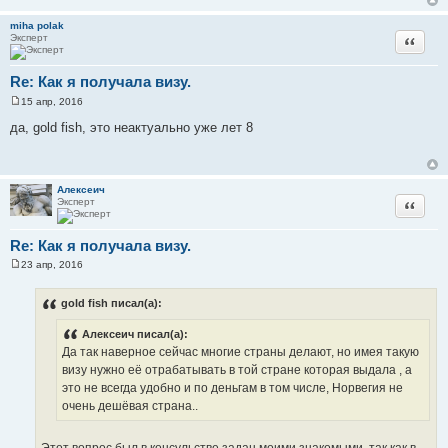
miha polak
Эксперт
Цитата
Re: Как я получала визу.
15 апр, 2016
С
о
да, gold fish, это неактуально уже лет 8
о
б
щ
е
н
Алексеич
и
Эксперт
Цитата
е
Re: Как я получала визу.
23 апр, 2016
С
о
о
gold fish писал(а):
б
щ
Алексеич писал(а):
е
н
Да так наверное сейчас многие страны делают, но имея такую
и
визу нужно её отрабатывать в той стране которая выдала , а
е
это не всегда удобно и по деньгам в том числе, Норвегия не
очень дешёвая страна..
Этот вопрос был в консульстве задан моими знакомыми, так как в