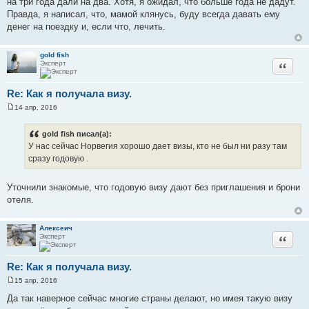
на три года дали на два. Хотя, я ожидал, что больше года не дадут.
б
щ
Правда, я написал, что, мамой клянусь, буду всегда давать ему
е
денег на поездку и, если что, лечить.
н
и
е
gold fish
Эксперт
Цитата
Re: Как я получала визу.
14 апр, 2016
С
о
о
gold fish писал(а):
б
У нас сейчас Норвегия хорошо дает визы, кто не был ни разу там
щ
е
сразу годовую .
н
и
е
Уточнили знакомые, что годовую визу дают без приглашения и брони
отеля.
Алексеич
Эксперт
Цитата
Re: Как я получала визу.
15 апр, 2016
С
о
Да так наверное сейчас многие страны делают, но имея такую визу
о