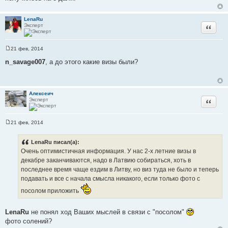
е
н
и
LenaRu
е
Эксперт
Цитата
21 фев, 2014
С
о
n_savage007
, а до этого какие визы были?
о
б
щ
е
н
Алексеич
и
Эксперт
Цитата
е
21 фев, 2014
С
о
о
LenaRu писал(а):
б
Очень оптимистичная информация. У нас 2-х летние визы в
щ
е
декабре заканчиваются, надо в Латвию собираться, хоть в
н
последнее время чаще ездим в Литву, но виз туда не было и теперь
и
е
подавать и все с начала смысла никакого, если только фото с
посолом приложить
LenaRu
не понял ход Ваших мыслей в связи с "посолом"
фото солений?