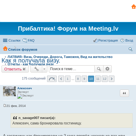
Прибалтика! Форум на Meeting.lv
Ссылки
FAQ
Регистрация
Вход
Список форумов
ЛАТВИЯ: Виза, Очереди, Дорога, Таможня, Вид на жительство
ои
Как я получала визу.
Отчеты - как получали визу
ск
Ответить
175 сообщений
1
…
8
9
10
11
12
Алексеич
Эксперт
Цитата
21 фев, 2014
С
о
о
n_savage007 писал(а):
б
Алексеич, сама бронировала гостиницу.
щ
е
н
и
А гостиницу как бронировали,на 2 года вперёд несколько раз или