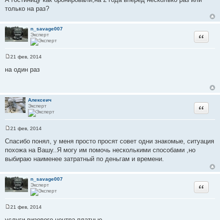
е
только на раз?
n_savage007
Эксперт
Цитата
21 фев, 2014
С
о
на один раз
о
б
щ
е
н
Алексеич
и
Эксперт
Цитата
е
21 фев, 2014
С
о
Спасибо понял, у меня просто просят совет одни знакомые, ситуация
о
похожа на Вашу..Я могу им помочь несколькими способами ,но
б
щ
выбираю наименее затратный по деньгам и времени.
е
н
и
n_savage007
е
Эксперт
Цитата
21 фев, 2014
С
о
услуги визового центра платные