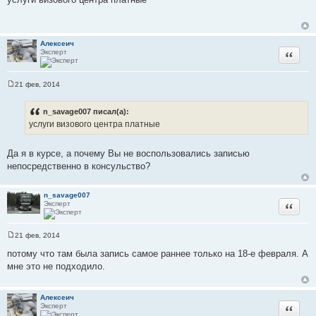
о
б
щ
е
н
Алексеич
и
Эксперт
Цитата
е
21 фев, 2014
С
о
о
n_savage007 писал(а):
б
услуги визового центра платные
щ
е
н
и
Да я в курсе, а почему Вы не воспользовались записью
е
непосредственно в консульство?
n_savage007
Эксперт
Цитата
21 фев, 2014
С
о
потому что там была запись самое раннее только на 18-е февраля. А
о
мне это не подходило.
б
щ
е
н
Алексеич
и
Эксперт
Цитата
е