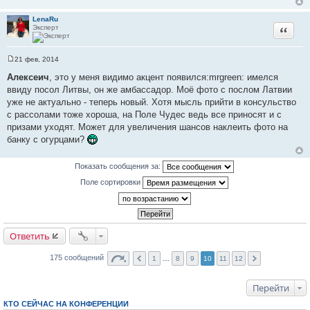
LenaRu
Эксперт
Цитата
21 фев, 2014
С
о
Алексеич
, это у меня видимо акцент появился:mrgreen: имелся
о
ввиду посол Литвы, он же амбассадор. Моё фото с послом Латвии
б
щ
уже не актуально - теперь новый. Хотя мысль прийти в консульство
е
с рассолами тоже хороша, на Поле Чудес ведь все приносят и с
н
и
призами уходят. Может для увеличения шансов наклеить фото на
е
банку с огурцами?
Показать сообщения за:
Поле сортировки
Ответить
175 сообщений
1
…
8
9
10
11
12
Перейти
КТО СЕЙЧАС НА КОНФЕРЕНЦИИ