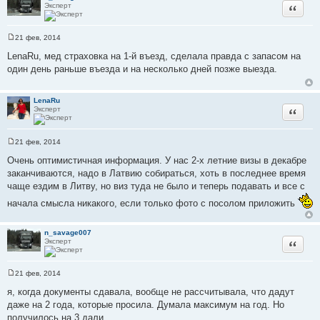
и
Эксперт
Цитата
е
21 фев, 2014
С
о
LenaRu, мед страховка на 1-й въезд, сделала правда с запасом на
о
один день раньше въезда и на несколько дней позже выезда.
б
щ
е
н
LenaRu
и
Эксперт
Цитата
е
21 фев, 2014
С
о
Очень оптимистичная информация. У нас 2-х летние визы в декабре
о
заканчиваются, надо в Латвию собираться, хоть в последнее время
б
щ
чаще ездим в Литву, но виз туда не было и теперь подавать и все с
е
н
начала смысла никакого, если только фото с посолом приложить
и
е
n_savage007
Эксперт
Цитата
21 фев, 2014
С
о
я, когда документы сдавала, вообще не рассчитывала, что дадут
о
даже на 2 года, которые просила. Думала максимум на год. Но
б
щ
получилось на 3 дали.