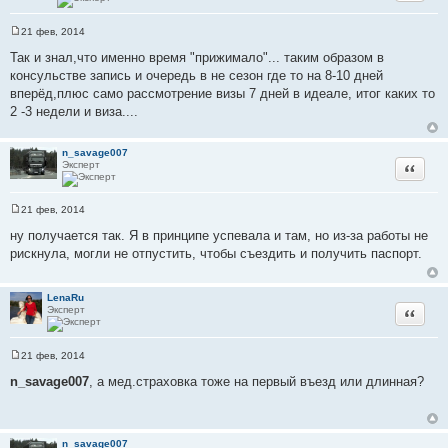
21 фев, 2014
С
о
Так и знал,что именно время "прижимало"... таким образом в
о
консульстве запись и очередь в не сезон где то на 8-10 дней
б
щ
вперёд,плюс само рассмотрение визы 7 дней в идеале, итог каких то
е
2 -3 недели и виза....
н
и
е
n_savage007
Эксперт
Цитата
21 фев, 2014
С
о
ну получается так. Я в принципе успевала и там, но из-за работы не
о
рискнула, могли не отпустить, чтобы съездить и получить паспорт.
б
щ
е
н
LenaRu
и
Эксперт
Цитата
е
21 фев, 2014
С
о
n_savage007
, а мед.страховка тоже на первый въезд или длинная?
о
б
щ
е
н
n_savage007