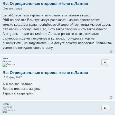
Re: Отрицательные стороны жизни в Латвии
06 июн, 2016
С
о
LenaRu
всё таки туризм и эмиграция это разные вещи..
о
Phil
на всё что Вам тут могут рассказать можно просто забить,
б
щ
только когда Вы сами пройдёте этой дорогой вот тогда мы все здесь
е
лет через 5 послушаем Вас, "что такое хорошо и что такое плохо".
н
и
А в целом , если возьмёте в Латвию розовые очки , побольше
е
размером и денег покрупнее в купюрах, то недостатков не
обнаружите , но задумайтесь на досуге почему население Латвии так
усиленно покидает свою страну.
lexa
Знаток
Цитата
Re: Отрицательные стороны жизни в Латвии
20 фев, 2017
С
о
А я люблю Латвию!!!
о
Все ее плюсы и минусы.
б
щ
Турист с квартирой.
е
н
и
lenta
е
Эксперт
Цитата