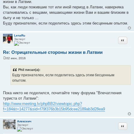
и
жизни в Латвии.
е
Вы, как люди пожившие тот или иной период в Латвии, наверняка
сталкивались с вещами, мешающими жизни Вам и вашим близким в
быту и не только ...
Буду признателен, если поделитесь здесь этим бесценным опытом.
LenaRu
Эксперт
Цитата
Re: Отрицательные стороны жизни в Латвии
02 июн, 2016
С
о
о
Phil писал(а):
б
Буду признателен, если поделитесь здесь этим бесценным
щ
е
опытом.
н
и
е
Пока никто не поделился, почитайте тему форума "Впечатления
туриста от Латвии":
http://www.meeting.lv/phpBB2/viewtopic.php?
f=184&t=14277&sid=f79f376b3b15b95dcee2189ab3d28ea9
Алексеич
Эксперт
Цитата