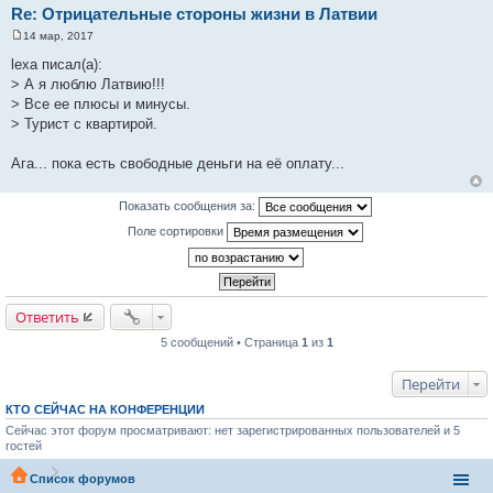
Re: Отрицательные стороны жизни в Латвии
14 мар, 2017
С
о
lexa писал(а):
о
> А я люблю Латвию!!!
б
щ
> Все ее плюсы и минусы.
е
> Турист с квартирой.
н
и
е
Ага... пока есть свободные деньги на её оплату...
Показать сообщения за:
Поле сортировки
Ответить
5 сообщений • Страница
1
из
1
Перейти
КТО СЕЙЧАС НА КОНФЕРЕНЦИИ
Сейчас этот форум просматривают: нет зарегистрированных пользователей и 5
гостей
Список форумов