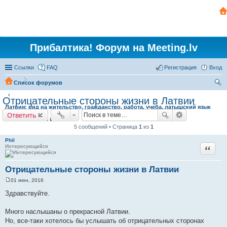
Прибалтика! Форум на Meeting.lv
Ссылки
FAQ
Регистрация
Вход
Список форумов
ои
Отрицательные стороны жизни в Латвии
Латвия: вид на жительство, гражданство, работа, учеба, латышский язык
ск
Ответить
Обживаемся в Латвии
5 сообщений • Страница
1
из
1
Phil
Интересующийся
Цитата
Отрицательные стороны жизни в Латвии
01 июн, 2016
С
о
Здравствуйте.
о
б
щ
Много наслышаны о прекрасной Латвии.
е
Но, все-таки хотелось бы услышать об отрицательных сторонах
н