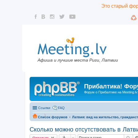
Это старый фору
Афиша и лучшие места Риги, Латвии
Прибалтика! Фору
Форум о Прибалтике на Meeting.lv
Ссылки
FAQ
Список форумов
Латвия: вид на жительство, гражданст
Сколько можно отсутствовать в Латв
Ответить