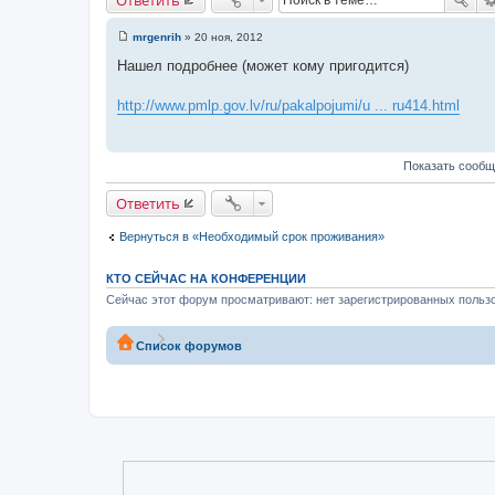
mrgenrih
»
20 ноя, 2012
С
о
Нашел подробнее (может кому пригодится)
о
б
щ
http://www.pmlp.gov.lv/ru/pakalpojumi/u ... ru414.html
е
н
и
е
Показать сообщ
Ответить
Вернуться в «Необходимый срок проживания»
КТО СЕЙЧАС НА КОНФЕРЕНЦИИ
Сейчас этот форум просматривают: нет зарегистрированных пользо
Список форумов