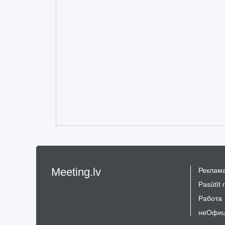
Meeting.lv
Реклама
Pasūtīt 
Работа
неОфиц