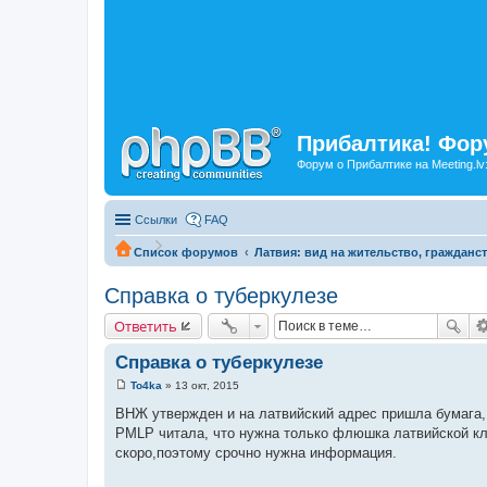
Прибалтика! Фору
Форум о Прибалтике на Meeting.lv
Ссылки
FAQ
Список форумов
Латвия: вид на жительство, гражданст
Справка о туберкулезе
Ответить
Справка о туберкулезе
To4ka
»
13 окт, 2015
С
о
ВНЖ утвержден и на латвийский адрес пришла бумага, 
о
PMLP читала, что нужна только флюшка латвийской кл
б
щ
скоро,поэтому срочно нужна информация.
е
н
и