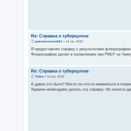
е
Re: Справка о туберкулезе
puteshestvennik61
»
14 окт, 2015
С
о
Я предоставлял справку с результатами флюрографии
о
Флюрографию делал в поликлинике при PMLP на Чиекур
б
щ
е
н
и
Re: Справка о туберкулезе
е
To4ka
»
14 окт, 2015
С
о
А давно это было? Могло ли что-то измениться в плане
о
Украине необходимо делать эту справку. Не хочется д
б
щ
е
н
и
е