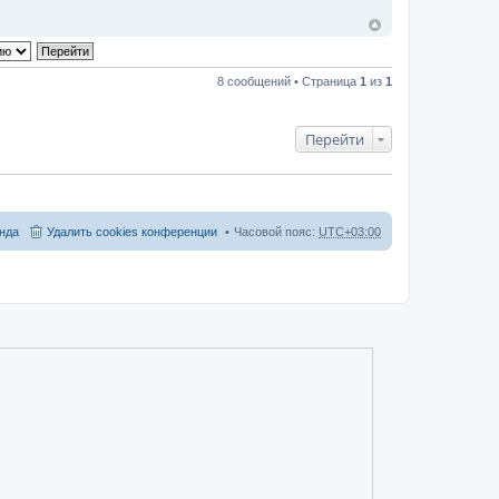
8 сообщений • Страница
1
из
1
Перейти
нда
Удалить cookies конференции
Часовой пояс:
UTC+03:00