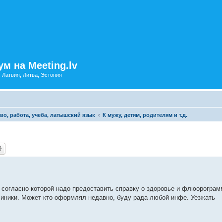
м на Meeting.lv
: Латвия, Литва, Эстония
во, работа, учеба, латышский язык
К мужу, детям, родителям и т.д.
согласно которой надо предоставить справку о здоровье и флюорограм
иники. Может кто оформлял недавно, буду рада любой инфе. Уезжать