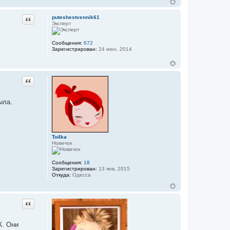
puteshestvennik61
Цитата
Эксперт
Сообщения:
672
Зарегистрирован:
24 июн, 2014
Цитата
ыла.
To4ka
Новичок
Сообщения:
18
Зарегистрирован:
13 янв, 2015
Откуда:
Одесса
Цитата
Ж. Они