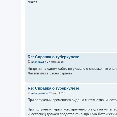
знают
б
щ
е
н
и
е
Re: Справка о туберкулезе
ane4ka22
»
27 мар, 2016
С
о
Нигде ни нв одном сайте не указано о справке,что она 
о
Латвии или в своей стране?
б
щ
е
н
и
Re: Справка о туберкулезе
е
miha polak
»
27 мар, 2016
С
о
При получении временного вида на жительство, иност
о
б
щ
При получении первичного временного вида на жительс
е
иностранец должен представить выданную Латвийским 
н