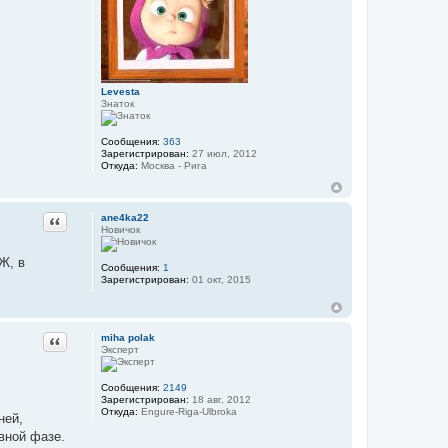
Levesta
Знаток
Сообщения:
363
Зарегистрирован:
27 июл, 2012
Откуда:
Москва - Рига
ane4ka22
Цитата
Новичок
Ж, в
Сообщения:
1
Зарегистрирован:
01 окт, 2015
miha polak
Цитата
Эксперт
Сообщения:
2149
Зарегистрирован:
18 авг, 2012
Откуда:
Engure-Riga-Ulbroka
ней,
вной фазе.