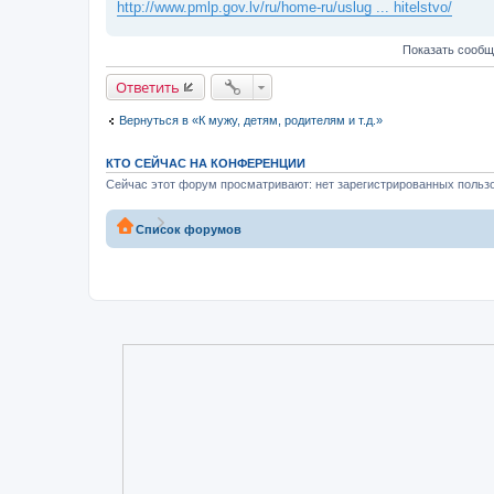
и
http://www.pmlp.gov.lv/ru/home-ru/uslug ... hitelstvo/
е
Показать сообщ
Ответить
Вернуться в «К мужу, детям, родителям и т.д.»
КТО СЕЙЧАС НА КОНФЕРЕНЦИИ
Сейчас этот форум просматривают: нет зарегистрированных пользо
Список форумов