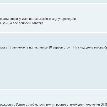
ебовали справку именно латышского мед.учереждения
и Вам на все вопросы ответят
а в Плявниеках в поликлинике 10 евреев стоит. На след.день готова б
чреждения. Идите в любую клинику и просите снимок для получения ВН