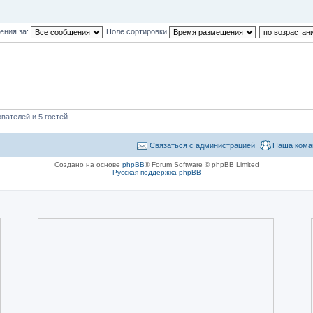
ения за:
Поле сортировки
вателей и 5 гостей
Связаться с администрацией
Наша кома
Создано на основе
phpBB
® Forum Software © phpBB Limited
Русская поддержка phpBB