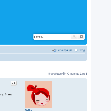
Регистрация
Вход
8 сообщений • Страница
1
из
1
Цитата
му. Я на
To4ka