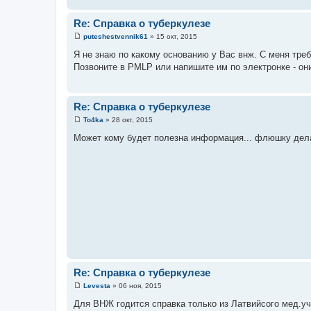
Re: Справка о туберкулезе
puteshestvennik61
»
15 окт, 2015
С
о
Я не знаю по какому основанию у Вас внж. С меня тр
о
Позвоните в PMLP или напишите им по электронке - он
б
щ
е
н
и
Re: Справка о туберкулезе
е
To4ka
»
28 окт, 2015
С
о
Может кому будет полезна информация... флюшку делал
о
б
щ
е
н
и
е
Re: Справка о туберкулезе
Levesta
»
06 ноя, 2015
С
о
Для ВНЖ годится справка только из Латвийсого мед.у
о