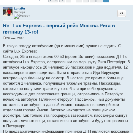
LenaRu
Эксперт
Цитата
Re: Lux Express - первый рейс Москва-Рига в
пятницу 13-го!
29 янв, 2016
С
о
В такую погоду автобусами (да и машинами) лучше не ездить. С
о
сайта Lux Express:
б
щ
Сегодня, 29го января около 00:50 (время Эстонии) произошло ДТП с
е
автобусом Lux Express, следовавшим по маршруту Рига-Петербург. В
н
и
автобусе находилось 28 человек: 26 пассажиров и два водителя. 12
е
пассажиров и один водитель были отправлены в Ида-Вирускую
центральную больницу на осмотр. В настоящее время в больнице
остаются 2 человека, получившие тяжелые травмы. Пассажиры,
которые не получили травм и у кого были при себе документы,
необходимые для пересечения границы, отправились в Петербург
ночью на автобусе Таллинн-Петербург. Пассажиры, чьи документы
остались в автобусе, в данный момент ожидают в полицейском
отделении города Йыхви. Автобус находится на полицейском
досмотре. Как только эта процедура завершится, пассажиры смогут
получить личные вещи, оставшиеся в автобусе, и будут отправлены
в Петербург.
По предварительной информации причиной ДТП являются дорожные