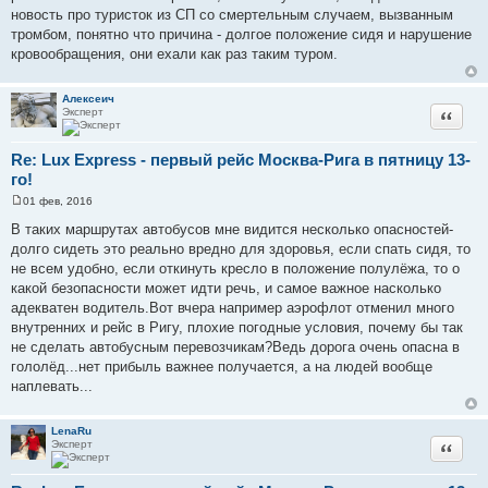
и
новость про туристок из СП со смертельным случаем, вызванным
е
тромбом, понятно что причина - долгое положение сидя и нарушение
кровообращения, они ехали как раз таким туром.
Алексеич
Эксперт
Цитата
Re: Lux Express - первый рейс Москва-Рига в пятницу 13-
го!
01 фев, 2016
С
о
В таких маршрутах автобусов мне видится несколько опасностей-
о
долго сидеть это реально вредно для здоровья, если спать сидя, то
б
щ
не всем удобно, если откинуть кресло в положение полулёжа, то о
е
какой безопасности может идти речь, и самое важное насколько
н
и
адекватен водитель.Вот вчера например аэрофлот отменил много
е
внутренних и рейс в Ригу, плохие погодные условия, почему бы так
не сделать автобусным перевозчикам?Ведь дорога очень опасна в
гололёд...нет прибыль важнее получается, а на людей вообще
наплевать...
LenaRu
Эксперт
Цитата