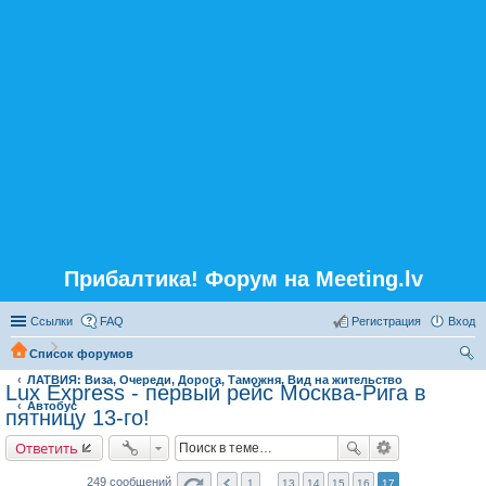
Прибалтика! Форум на Meeting.lv
Ссылки
FAQ
Регистрация
Вход
Список форумов
ЛАТВИЯ: Виза, Очереди, Дорога, Таможня, Вид на жительство
ои
Lux Express - первый рейс Москва-Рига в
Автобус
ск
пятницу 13-го!
Ответить
249 сообщений
1
…
13
14
15
16
17