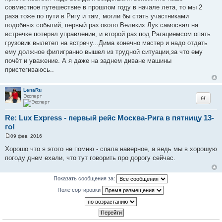
и
совместное путешествие в прошлом году в начале лета, то мы 2
е
раза тоже по пути в Ригу и там, могли бы стать участниками
подобных событий, первый раз около Великих Лук самосвал на
встречке потерял управление, и второй раз под Рагациемсом опять
грузовик вылетел на встречу...Дима конечно мастер и надо отдать
ему должное филигранно вышел из трудной ситуации,за что ему
почёт и уважение. А я даже на заднем диване машины
пристегиваюсь..
LenaRu
Эксперт
Цитата
Re: Lux Express - первый рейс Москва-Рига в пятницу 13-
го!
09 фев, 2016
С
о
Хорошо что я этого не помню - спала наверное, а ведь мы в хорошую
о
погоду днем ехали, что тут говорить про дорогу сейчас.
б
щ
е
н
Показать сообщения за:
и
е
Поле сортировки