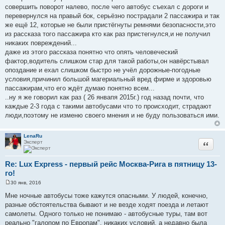
совершить поворот налево, после чего автобус съехал с дороги и
перевернулся на правый бок, серьёзно пострадали 2 пассажира и так
же ещё 12, которые не были пристёгнуты ремнями безопасности,это
из рассказа того пассажира кто как раз пристегнулся,и не получил
никаких повреждений...
даже из этого рассказа понятно что опять человеческий
фактор,водитель слишком стар для такой работы,он навёрстывал
опоздание и ехал слишком быстро не учёл дорожные-погодные
условия,причинил большой магериальный вред фирме и здоровью
пассажирам,что его ждёт думаю понятно всем...
..ну я же говорил как раз ( 26 янвапя 2015г.) год назад почти, что
каждые 2-3 года с такими автобусами что то происходит, страдают
люди,поэтому не изменю своего мнения и не буду пользоваться ими.
LenaRu
Эксперт
Цитата
Re: Lux Express - первый рейс Москва-Рига в пятницу 13-
го!
30 янв, 2016
С
о
Мне ночные автобусы тоже кажутся опасными. У людей, конечно,
о
разные обстоятельства бывают и не везде ходят поезда и летают
б
щ
самолеты. Одного только не понимаю - автобусные туры, там вот
е
реально "галопом по Европам", никаких условий, а недавно была
н