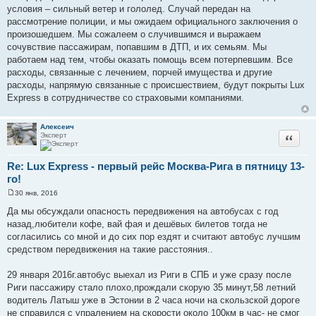
условия – сильный ветер и гололед. Случай передан на
рассмотрение полиции, и мы ожидаем официального заключения о
произошедшем. Мы сожалеем о случившимся и выражаем
сочувствие пассажирам, попавшим в ДТП, и их семьям. Мы
работаем над тем, чтобы оказать помощь всем потерпевшим. Все
расходы, связанные с лечением, порчей имущества и другие
расходы, напрямую связанные с происшествием, будут покрыты Lux
Express в сотрудничестве со страховыми компаниями.
Алексеич
Эксперт
Цитата
Re: Lux Express - первый рейс Москва-Рига в пятницу 13-
го!
30 янв, 2016
С
о
Да мы обсуждали опасность передвижения на автобусах с год
о
назад,любители кофе, вай фая и дешёвых билетов тогда не
б
щ
согласились со мной и до сих пор ездят и считают автобус лучшим
е
средством передвижения на такие расстояния..
н
и
е
29 января 2016г.автобус выехал из Риги в СПБ и уже сразу после
Риги пассажиру стало плохо,прождали скорую 35 минут,58 летний
водитель Латыш уже в Эстонии в 2 часа ночи на скользской дороге
не справился с упралением на скорости около 100км в час- не смог