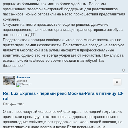
родных из больницы, как можно более удобным. Ранее мы
организовали телефон экстренной поддержки для родственников
пассажиров, ночью отправили на место происшествия представителя
компании.
Ситуация на месте происшествия еще не решена. Движение
перенаправлено, начинается организация транспортировки автобуса,
потерпевшего ДТП.
Представители полиции сообщили, что снова многие пассажиры не
пристегнули ремни безопасности. По статистике поездка на автобусе
является безопасной и за рулем находятся профессиональные
водители, однако это не всегда уберегает от несчастья. Пожалуйста,
всегда пристёгивайтесь во время поездки в автобусе! Так
безопаснее."
Алексеич
Эксперт
Цитата
Re: Lux Express - первый рейс Москва-Рига в пятницу 13-
го!
08 фев, 2016
С
о
Опять пресловутый человеческий фактор...в последний год Латвию
о
прямо таки преследуют катастрофы на дорогах,прекрасно помню
б
щ
прошлогодние события,и вот продолжение..жаль людей конечно, но
е
пристегиваться надо всегда и везде.Если вспомнить наше
н