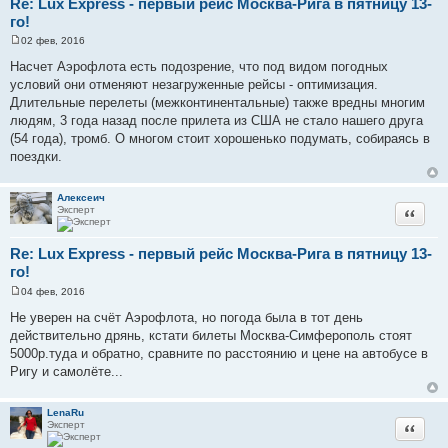
Re: Lux Express - первый рейс Москва-Рига в пятницу 13-
го!
02 фев, 2016
С
о
Насчет Аэрофлота есть подозрение, что под видом погодных
о
условий они отменяют незагруженные рейсы - оптимизация.
б
щ
Длительные перелеты (межконтинентальные) также вредны многим
е
людям, 3 года назад после прилета из США не стало нашего друга
н
и
(54 года), тромб. О многом стоит хорошенько подумать, собираясь в
е
поездки.
Алексеич
Эксперт
Цитата
Re: Lux Express - первый рейс Москва-Рига в пятницу 13-
го!
04 фев, 2016
С
о
Не уверен на счёт Аэрофлота, но погода была в тот день
о
действительно дрянь, кстати билеты Москва-Симферополь стоят
б
щ
5000р.туда и обратно, сравните по расстоянию и цене на автобусе в
е
Ригу и самолёте...
н
и
е
LenaRu
Эксперт
Цитата