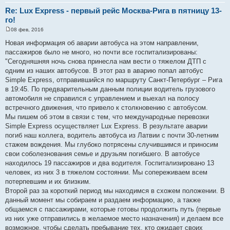
Re: Lux Express - первый рейс Москва-Рига в пятницу 13-
го!
08 фев, 2016
С
о
Новая информация об аварии автобуса на этом направлении,
о
пассажиров было не много, но почти все госпитализированы:
б
щ
"Сегодняшняя ночь снова принесла нам вести о тяжелом ДТП с
е
одним из наших автобусов. В этот раз в аварию попал автобус
н
и
Simple Express, отправившийся по маршруту Санкт-Петербург – Рига
е
в 19:45. По предварительным данным полиции водитель грузового
автомобиля не справился с управлением и выехал на полосу
встречного движения, что привело к столкновению с автобусом.
Мы пишем об этом в связи с тем, что международные перевозки
Simple Express осуществляет Lux Express. В результате аварии
погиб наш коллега, водитель автобуса из Латвии с почти 30-летним
стажем вождения. Мы глубоко потрясены случившимся и приносим
свои соболезнования семье и друзьям погибшего. В автобусе
находилось 19 пассажиров и два водителя. Госпитализировано 13
человек, из них 3 в тяжелом состоянии. Мы сопереживаем всем
потерпевшим и их близким.
Второй раз за короткий период мы находимся в схожем положении. В
данный момент мы собираем и раздаем информацию, а также
общаемся с пассажирами, которые готовы продолжить путь (первые
из них уже отправились в желаемое место назначения) и делаем все
возможное, чтобы сделать пребывание тех, кто ожидает своих