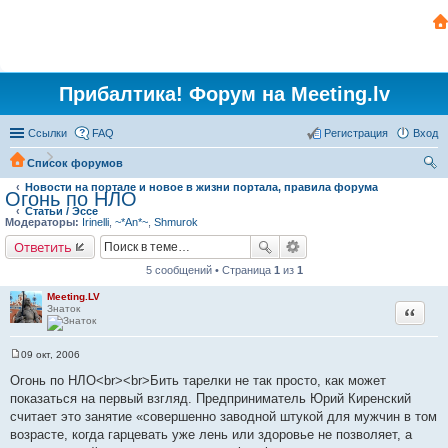
Прибалтика! Форум на Meeting.lv
Ссылки
FAQ
Регистрация
Вход
Список форумов
Новости на портале и новое в жизни портала, правила форума
ои
Огонь по НЛО
Статьи / Эссе
ск
Модераторы:
Irinelli
,
~*An*~
,
Shmurok
Ответить
5 сообщений • Страница
1
из
1
Meeting.LV
Знаток
Цитата
09 окт, 2006
С
о
Огонь по НЛО<br><br>Бить тарелки не так просто, как может
о
показаться на первый взгляд. Предприниматель Юрий Киренский
б
щ
считает это занятие «совершенно заводной штукой для мужчин в том
е
возрасте, когда гарцевать уже лень или здоровье не позволяет, а
н
и