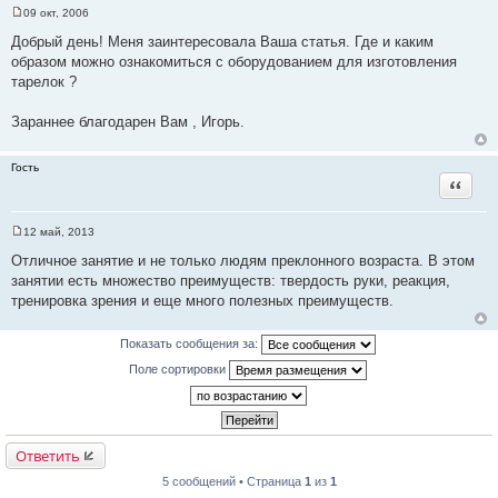
09 окт, 2006
С
о
Добрый день! Меня заинтересовала Ваша статья. Где и каким
о
образом можно ознакомиться с оборудованием для изготовления
б
щ
тарелок ?
е
н
и
Зараннее благодарен Вам , Игорь.
е
Гость
Цитата
12 май, 2013
С
о
Отличное занятие и не только людям преклонного возраста. В этом
о
занятии есть множество преимуществ: твердость руки, реакция,
б
щ
тренировка зрения и еще много полезных преимуществ.
е
н
и
Показать сообщения за:
е
Поле сортировки
Ответить
5 сообщений • Страница
1
из
1