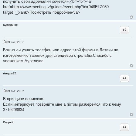
получить свой адреналин хочется».<br><br><a
е
href=http://www.meeting.lv/guides/event.php?id=948ELZ089
target=_blank>Посмотреть подробнее</a>
аурелиюс
Цитата
09 окт, 2006
С
о
Вожно ли узнать телефон или адрес этой фирмы в Латвии по
о
изготовлению тарелок для стендевой стрельбы.Спасибо с
б
щ
уважением Аурелиюс
е
н
и
Андрей2
е
Цитата
09 окт, 2006
С
о
В принципе возможно
о
Если интерисует позвоните мне а потом разберемся что к чему
б
щ
3719296834
е
н
и
Игорь2
е
Цитата